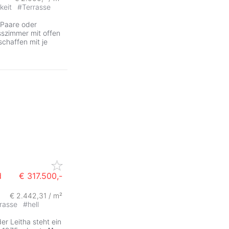
keit
#
Terrasse
r Paare oder
sszimmer mit offen
chaffen mit je
d
€ 317.500,-
€ 2.442,31 / m²
rrasse
#
hell
er Leitha steht ein