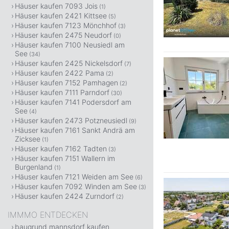
Häuser kaufen 7093 Jois
(1)
Häuser kaufen 2421 Kittsee
(5)
Häuser kaufen 7123 Mönchhof
(3)
Häuser kaufen 2475 Neudorf
(0)
Häuser kaufen 7100 Neusiedl am
See
(34)
Häuser kaufen 2425 Nickelsdorf
(7)
Häuser kaufen 2422 Pama
(2)
Häuser kaufen 7152 Pamhagen
(2)
Häuser kaufen 7111 Parndorf
(30)
Häuser kaufen 7141 Podersdorf am
See
(4)
Häuser kaufen 2473 Potzneusiedl
(9)
Häuser kaufen 7161 Sankt Andrä am
Zicksee
(1)
Häuser kaufen 7162 Tadten
(3)
Häuser kaufen 7151 Wallern im
Burgenland
(1)
Häuser kaufen 7121 Weiden am See
(6)
Häuser kaufen 7092 Winden am See
(3)
Häuser kaufen 2424 Zurndorf
(2)
IMMMO ENTDECKEN
baugrund mannsdorf kaufen