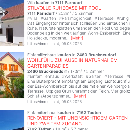
Villa
kaufen
in
7111
Parndorf
STILVOLLE RUHEOASE MIT POOL
7111
Parndorf
/ 253m² /
5 Zimmer
#
Villa
#
Garten
#
Parkmöglichkeit
#
Terrasse
#
ruhig
Das Eingangstor hinter sich schließen und eintauchen 
Ruhe. Natursteinplatten umranden den Pool und beglei
Bodenbelag in den weitläufigen Wohn-Essbereich. Ein
Holzdecke, moderne
...
[
Mehr
]
https://immo.sn.at
,
05.08.2026
Einfamilienhaus
kaufen
in
2460
Bruckneudorf
WOHLFÜHL-ZUHAUSE IN NATURNAHEM
GARTENPARADIES
2460
Bruckneudorf
/ 170m² /
5 Zimmer
#
Einfamilienhaus
#
Werkstatt
#
Garten
#
Terrasse
#
Eine Blütenpracht empfängt am Eingang. Lichtdurchflut
der Ess-Wohnbereich bis auf die mit einer Weinpergol
Terrasse. Üppiges Grün umrahmt den Teich. Vier groß
Schlaf-/Arbeitszimmer
...
[
Mehr
]
https://immo.sn.at
,
05.08.2026
Einfamilienhaus
kaufen
in
7162
Tadten
RENOVIERT - MIT UNEINSICHTIGEM GARTEN
UND ZWEITEM ZUGANG
7162
Tadten
/ 110m² /
5 Zimmer