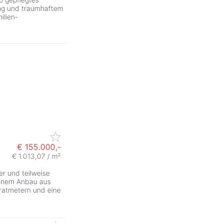
ng und traumhaftem
ilien-
€ 155.000,-
€ 1.013,07 / m²
er und teilweise
inem Anbau aus
ratmetern und eine