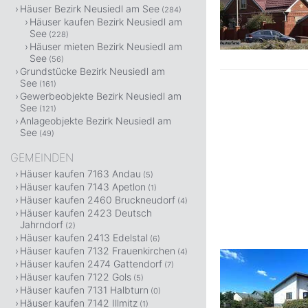
Häuser Bezirk Neusiedl am See
(284)
Häuser kaufen Bezirk Neusiedl am
See
(228)
Häuser mieten Bezirk Neusiedl am
See
(56)
Grundstücke Bezirk Neusiedl am
See
(161)
Gewerbeobjekte Bezirk Neusiedl am
See
(121)
Anlageobjekte Bezirk Neusiedl am
See
(49)
GEMEINDEN
Häuser kaufen 7163 Andau
(5)
Häuser kaufen 7143 Apetlon
(1)
Häuser kaufen 2460 Bruckneudorf
(4)
Häuser kaufen 2423 Deutsch
Jahrndorf
(2)
Häuser kaufen 2413 Edelstal
(6)
Häuser kaufen 7132 Frauenkirchen
(4)
Häuser kaufen 2474 Gattendorf
(7)
Häuser kaufen 7122 Gols
(5)
Häuser kaufen 7131 Halbturn
(0)
Häuser kaufen 7142 Illmitz
(1)