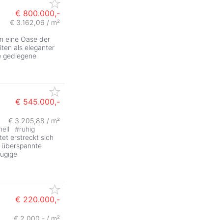
€ 800.000,-
€ 3.162,06 / m²
in eine Oase der
ten als eleganter
e gediegene
€ 545.000,-
€ 3.205,88 / m²
hell
#
ruhig
et erstreckt sich
a überspannte
zügige
€ 220.000,-
€ 2.000,- / m²