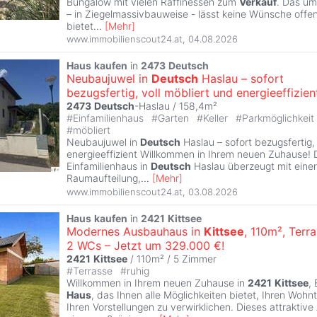
Bungalow mit vielen Raffinessen zum
Verkauf
. Das u
– in Ziegelmassivbauweise - lässt keine Wünsche offen
bietet
...
[
Mehr
]
www.immobilienscout24.at
,
04.08.2026
Haus
kaufen
in
2473
Deutsch
Neubaujuwel in
Deutsch
Haslau – sofort
bezugsfertig, voll möbliert und energieeffizien
2473
Deutsch
-Haslau / 158,4m²
#
Einfamilienhaus
#
Garten
#
Keller
#
Parkmöglichkeit
#
möbliert
Neubaujuwel in
Deutsch
Haslau – sofort bezugsfertig, 
energieeffizient Willkommen in Ihrem neuen Zuhause!
Einfamilienhaus in
Deutsch
Haslau überzeugt mit eine
Raumaufteilung,
...
[
Mehr
]
www.immobilienscout24.at
,
03.08.2026
Haus
kaufen
in
2421
Kittsee
Modernes Ausbauhaus in
Kittsee
, 110m², Terra
2 WCs – Jetzt um 329.000 €!
2421
Kittsee
/ 110m² /
5 Zimmer
#
Terrasse
#
ruhig
Willkommen in Ihrem neuen Zuhause in
2421
Kittsee
,
Haus
, das Ihnen alle Möglichkeiten bietet, Ihren Woh
Ihren Vorstellungen zu verwirklichen. Dieses attraktiv