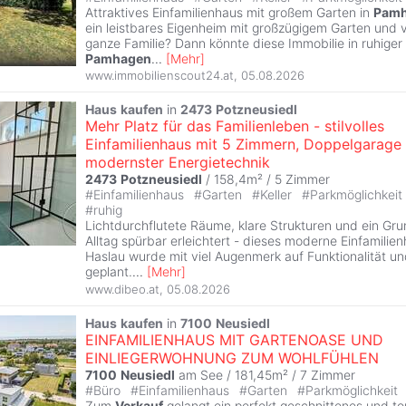
Attraktives Einfamilienhaus mit großem Garten in
Pam
ein leistbares Eigenheim mit großzügigem Garten und vi
ganze Familie? Dann könnte diese Immobilie in ruhige
Pamhagen
...
[
Mehr
]
www.immobilienscout24.at
,
05.08.2026
Haus
kaufen
in
2473
Potzneusiedl
Mehr Platz für das Familienleben - stilvolles
Einfamilienhaus mit 5 Zimmern, Doppelgarage
modernster Energietechnik
2473
Potzneusiedl
/ 158,4m² /
5 Zimmer
#
Einfamilienhaus
#
Garten
#
Keller
#
Parkmöglichkeit
#
ruhig
Lichtdurchflutete Räume, klare Strukturen und ein Gru
Alltag spürbar erleichtert - dieses moderne Einfamilie
Haslau wurde mit viel Augenmerk auf Funktionalität u
geplant.
...
[
Mehr
]
www.dibeo.at
,
05.08.2026
Haus
kaufen
in
7100
Neusiedl
EINFAMILIENHAUS MIT GARTENOASE UND
EINLIEGERWOHNUNG ZUM WOHLFÜHLEN
7100
Neusiedl
am See / 181,45m² /
7 Zimmer
#
Büro
#
Einfamilienhaus
#
Garten
#
Parkmöglichkeit
Zum
Verkauf
gelangt ein perfekt geschnittenes und to