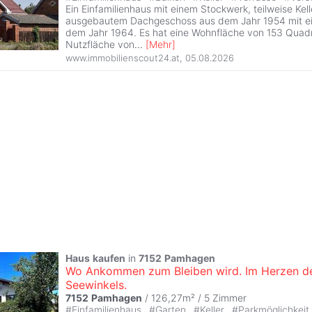
Ein Einfamilienhaus mit einem Stockwerk, teilweise Kell
ausgebautem Dachgeschoss aus dem Jahr 1954 mit e
dem Jahr 1964. Es hat eine Wohnfläche von 153 Quad
Nutzfläche von
...
[
Mehr
]
www.immobilienscout24.at
,
05.08.2026
Haus
kaufen
in
7152
Pamhagen
Wo Ankommen zum Bleiben wird. Im Herzen d
Seewinkels.
7152
Pamhagen
/ 126,27m² /
5 Zimmer
#
Einfamilienhaus
#
Garten
#
Keller
#
Parkmöglichkeit