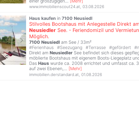
einer großzügigen
...
[
Mehr
]
www.immobilienscout24.at
,
03.08.2026
Haus
kaufen
in
7100
Neusiedl
Stilvolles Bootshaus mit Anlegestelle Direkt a
Neusiedler
See. - Feriendomizil und Vermietu
Möglich.
7100
Neusiedl
am See / 33m²
#
Ferienhaus
#
Seezugang
#
Terrasse
#
gefördert
#
Direkt am
Neusiedler
See befindet sich dieses gepfleg
möblierte Bootshaus mit eigenem Boots-Liegeplatz u
Das
Haus
wurde ca. 2008 errichtet und umfasst ca. 
auf zwei Ebenen,
...
[
Mehr
]
immobilien.derstandard.at
,
01.08.2026