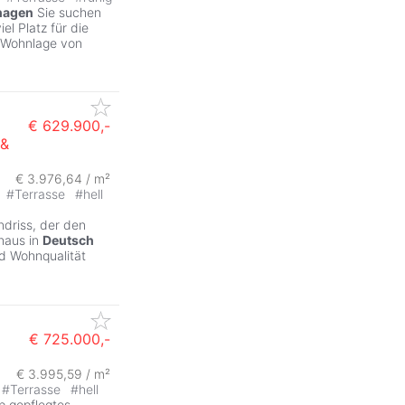
hagen
Sie suchen
el Platz für die
r Wohnlage von
€ 629.900,-
 &
€ 3.976,64 / m²
#
Terrasse
#
hell
ndriss, der den
nhaus in
Deutsch
nd Wohnqualität
€ 725.000,-
€ 3.995,59 / m²
#
Terrasse
#
hell
p gepflegtes