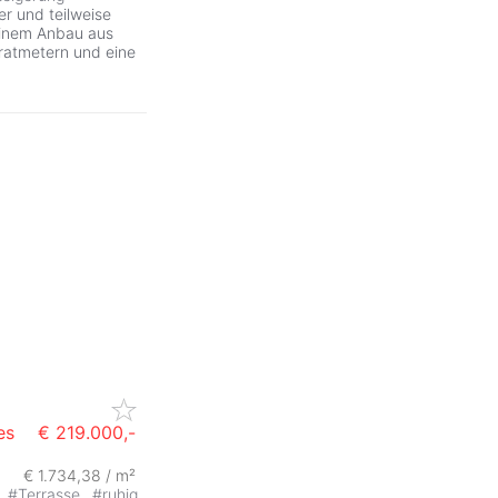
er und teilweise
inem Anbau aus
ratmetern und eine
es
€ 219.000,-
€ 1.734,38 / m²
#
Terrasse
#
ruhig