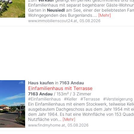
Einfamilienhaus mit separat begehbarer Gäste-Wohnu
Garten in
Neusiedl
am See, einer der beliebtesten Fam
Wohngegenden des Burgenlands.
...
[
Mehr
]
www.immobilienscout24.at
,
05.08.2026
Haus
kaufen
in
7163
Andau
Einfamilienhaus mit Terrasse
7163
Andau
/ 153m² /
3 Zimmer
#
Einfamilienhaus
#
Keller
#
Terrasse
#
Versteigerung
Ein Einfamilienhaus mit einem Stockwerk, teilweise Kell
ausgebautem Dachgeschoss aus dem Jahr 1954 mit e
dem Jahr 1964. Es hat eine Wohnfläche von 153 Quad
Nutzfläche von
...
[
Mehr
]
www.findmyhome.at
,
05.08.2026