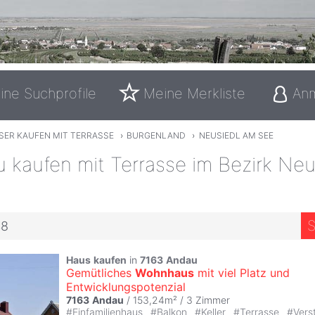
ine Suchprofile
Meine Merkliste
An
SER KAUFEN MIT TERRASSE
›
BURGENLAND
›
NEUSIEDL AM SEE
 kaufen mit Terrasse im Bezirk Ne
S
48
Haus
kaufen
in
7163
Andau
Gemütliches
Wohnhaus
mit viel Platz und
Entwicklungspotenzial
7163
Andau
/ 153,24m² /
3 Zimmer
#
Einfamilienhaus
#
Balkon
#
Keller
#
Terrasse
#
Vers