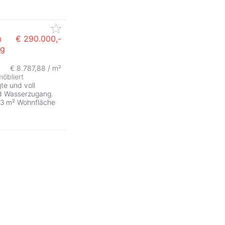
m
€ 290.000,-
ng
ZurÃ
€ 8.787,88 / m²
möbliert
te und voll
nd Wasserzugang.
33 m² Wohnfläche