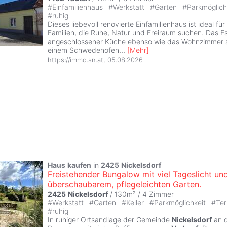
#
Einfamilienhaus
#
Werkstatt
#
Garten
#
Parkmöglich
#
ruhig
Dieses liebevoll renovierte Einfamilienhaus ist ideal fü
Familien, die Ruhe, Natur und Freiraum suchen. Das E
angeschlossener Küche ebenso wie das Wohnzimmer s
einem Schwedenofen
...
[
Mehr
]
https://immo.sn.at
,
05.08.2026
Haus
kaufen
in
2425
Nickelsdorf
Freistehender Bungalow mit viel Tageslicht un
überschaubarem, pflegeleichten Garten.
2425
Nickelsdorf
/ 130m² /
4 Zimmer
#
Werkstatt
#
Garten
#
Keller
#
Parkmöglichkeit
#
Te
#
ruhig
In ruhiger Ortsandlage der Gemeinde
Nickelsdorf
an d