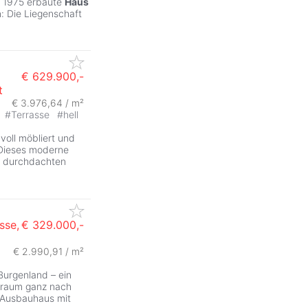
m 1975 erbaute
Haus
: Die Liegenschaft
€ 629.900,-
t
€ 3.976,64 / m²
#
Terrasse
#
hell
voll möbliert und
 Dieses moderne
r durchdachten
sse,
€ 329.000,-
€ 2.990,91 / m²
 Burgenland – ein
ntraum ganz nach
e Ausbauhaus mit