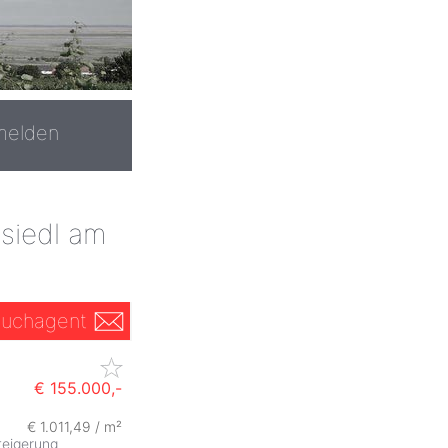
melden
usiedl am
uchagent
€ 155.000,-
€ 1.011,49 / m²
teigerung