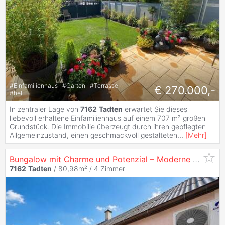
#
Einfamilienhaus
#
Garten
#
Terrasse
€ 270.000,-
#
hell
In zentraler Lage von
7162
Tadten
erwartet Sie dieses
liebevoll erhaltene Einfamilienhaus auf einem 707 m² großen
Grundstück. Die Immobilie überzeugt durch ihren gepflegten
Allgemeinzustand, einen geschmackvoll gestalteten
...
[
Mehr
]
Bungalow mit Charme und Potenzial – Moderne Einbauküche - 4 Zimmer - Klima - Garten!
7162
Tadten
/ 80,98m² /
4 Zimmer