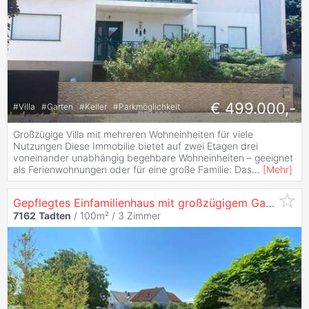
€ 499.000,-
#
Villa
#
Garten
#
Keller
#
Parkmöglichkeit
Großzügige Villa mit mehreren Wohneinheiten für viele
Nutzungen Diese Immobilie bietet auf zwei Etagen drei
voneinander unabhängig begehbare Wohneinheiten – geeignet
als Ferienwohnungen oder für eine große Familie: Das
...
[
Mehr
]
Gepflegtes Einfamilienhaus mit großzügigem Garten in zentraler Lage
7162
Tadten
/ 100m² /
3 Zimmer