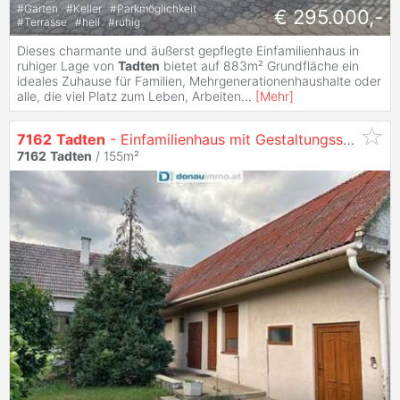
#
Garten
#
Keller
#
Parkmöglichkeit
€ 295.000,-
#
Terrasse
#
hell
#
ruhig
Dieses charmante und äußerst gepflegte Einfamilienhaus in
ruhiger Lage von
Tadten
bietet auf 883m² Grundfläche ein
ideales Zuhause für Familien, Mehrgenerationenhaushalte oder
alle, die viel Platz zum Leben, Arbeiten
...
[
Mehr
]
7162
Tadten
- Einfamilienhaus mit Gestaltungsspielraum und uneinsichtigem Garten!
7162
Tadten
/ 155m²