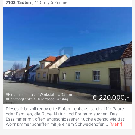
7162
Tadten
/ 110m² /
5 Zimmer
#
Einfamilienhaus
#
Werkstatt
#
Garten
€ 220.000,-
#
Parkmöglichkeit
#
Terrasse
#
ruhig
Dieses liebevoll renovierte Einfamilienhaus ist ideal für Paare
oder Familien, die Ruhe, Natur und Freiraum suchen. Das
Esszimmer mit offen angeschlossener Küche ebenso wie das
Wohnzimmer schaffen mit je einem Schwedenofen
...
[
Mehr
]