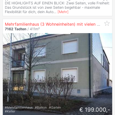
DIE HIGHLIGHTS AUF EINEN BLICK: Zwei Seiten, volle Freiheit:
Das Grundstück ist von zwei Seiten begehbar - maximale
Flexibilität für dich, dein Auto
...
[
Mehr
]
Mehrfamilienhaus (3 Wohneinheiten) mit vielen Möglichkeiten! - Teilunterkellert!
7162
Tadten
/ 411m²
#
Mehrfamilienhaus
#
Balkon
#
Garten
€ 199.000,-
#
Keller