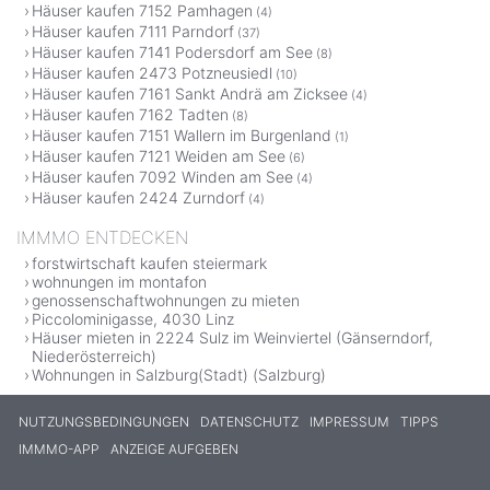
Häuser kaufen 7152 Pamhagen
(4)
Häuser kaufen 7111 Parndorf
(37)
Häuser kaufen 7141 Podersdorf am See
(8)
Häuser kaufen 2473 Potzneusiedl
(10)
Häuser kaufen 7161 Sankt Andrä am Zicksee
(4)
Häuser kaufen 7162 Tadten
(8)
Häuser kaufen 7151 Wallern im Burgenland
(1)
Häuser kaufen 7121 Weiden am See
(6)
Häuser kaufen 7092 Winden am See
(4)
Häuser kaufen 2424 Zurndorf
(4)
IMMMO ENTDECKEN
forstwirtschaft kaufen steiermark
wohnungen im montafon
genossenschaftwohnungen zu mieten
Piccolominigasse, 4030 Linz
Häuser mieten in 2224 Sulz im Weinviertel (Gänserndorf,
Niederösterreich)
Wohnungen in Salzburg(Stadt) (Salzburg)
NUTZUNGSBEDINGUNGEN
DATENSCHUTZ
IMPRESSUM
TIPPS
IMMMO-APP
ANZEIGE AUFGEBEN