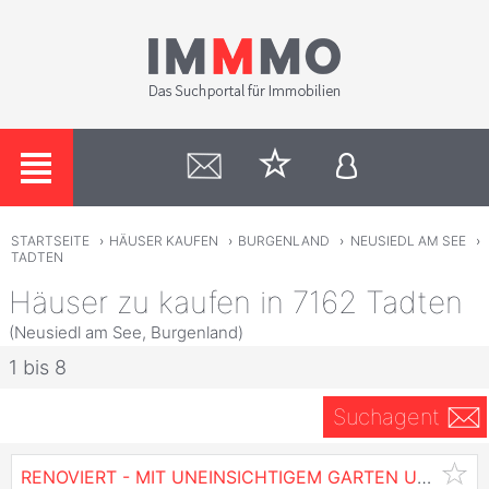
STARTSEITE
›
HÄUSER KAUFEN
›
BURGENLAND
›
NEUSIEDL AM SEE
›
TADTEN
Häuser zu kaufen in 7162 Tadten
(Neusiedl am See, Burgenland)
1 bis 8
Suchagent
RENOVIERT - MIT UNEINSICHTIGEM GARTEN UND ZWEITEM ZUGANG