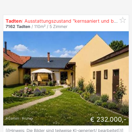
Tadten
: Ausstattungszustand "kernsaniert und bezugsfertig"- Besichtigung auch Abends oder Wochenende möglich
7162
Tadten
/ 110m² /
5 Zimmer
€ 232.000,-
#
Garten
#
ruhig
[i]Hinweis: Die Bilder sind teilweise KI-generiert/ bearbeitet[/i]