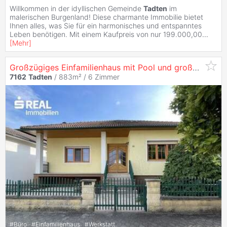
Willkommen in der idyllischen Gemeinde
Tadten
im
malerischen Burgenland! Diese charmante Immobilie bietet
Ihnen alles, was Sie für ein harmonisches und entspanntes
Leben benötigen. Mit einem Kaufpreis von nur 199.000,00
...
[
Mehr
]
Großzügiges Einfamilienhaus mit Pool und großem Garten - Wohnen mit Komfort
7162
Tadten
/ 883m² /
6 Zimmer
#
Büro
#
Einfamilienhaus
#
Werkstatt