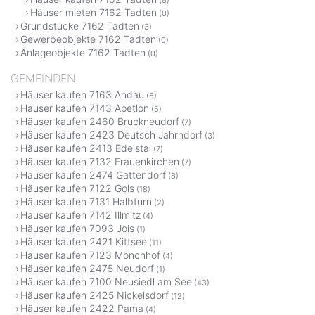
(8)
Häuser mieten 7162 Tadten
(0)
Grundstücke 7162 Tadten
(3)
Gewerbeobjekte 7162 Tadten
(0)
Anlageobjekte 7162 Tadten
(0)
GEMEINDEN
Häuser kaufen 7163 Andau
(6)
Häuser kaufen 7143 Apetlon
(5)
Häuser kaufen 2460 Bruckneudorf
(7)
Häuser kaufen 2423 Deutsch Jahrndorf
(3)
Häuser kaufen 2413 Edelstal
(7)
Häuser kaufen 7132 Frauenkirchen
(7)
Häuser kaufen 2474 Gattendorf
(8)
Häuser kaufen 7122 Gols
(18)
Häuser kaufen 7131 Halbturn
(2)
Häuser kaufen 7142 Illmitz
(4)
Häuser kaufen 7093 Jois
(1)
Häuser kaufen 2421 Kittsee
(11)
Häuser kaufen 7123 Mönchhof
(4)
Häuser kaufen 2475 Neudorf
(1)
Häuser kaufen 7100 Neusiedl am See
(43)
Häuser kaufen 2425 Nickelsdorf
(12)
Häuser kaufen 2422 Pama
(4)