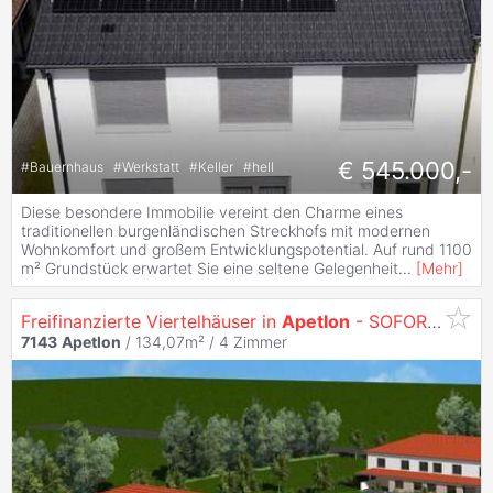
€ 545.000,-
#
Bauernhaus
#
Werkstatt
#
Keller
#
hell
Diese besondere Immobilie vereint den Charme eines
traditionellen burgenländischen Streckhofs mit modernen
Wohnkomfort und großem Entwicklungspotential. Auf rund 1100
m² Grundstück erwartet Sie eine seltene Gelegenheit
...
[
Mehr
]
Freifinanzierte Viertelhäuser in
Apetlon
- SOFORTKAUF
7143
Apetlon
/ 134,07m² /
4 Zimmer