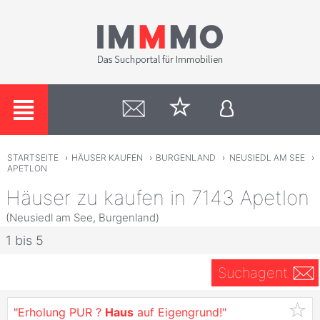
STARTSEITE
›
HÄUSER KAUFEN
›
BURGENLAND
›
NEUSIEDL AM SEE
›
APETLON
Häuser zu kaufen in 7143 Apetlon
(Neusiedl am See, Burgenland)
1 bis 5
Suchagent
"Erholung PUR ?
Haus
auf Eigengrund!"