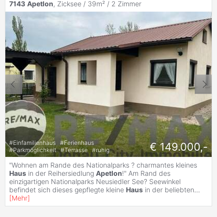
7143
Apetlon
, Zicksee / 39m² /
2 Zimmer
#
Einfamilienhaus
#
Ferienhaus
€ 149.000,-
#
Parkmöglichkeit
#
Terrasse
#
ruhig
"Wohnen am Rande des Nationalparks ? charmantes kleines
Haus
in der Reihersiedlung
Apetlon
!" Am Rand des
einzigartigen Nationalparks Neusiedler See? Seewinkel
befindet sich dieses gepflegte kleine
Haus
in der beliebten
...
[
Mehr
]