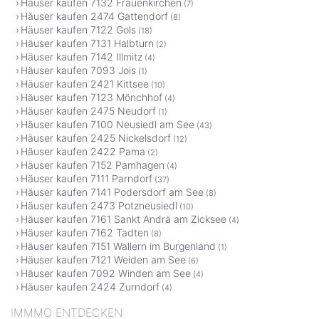
Häuser kaufen 7132 Frauenkirchen
(7)
Häuser kaufen 2474 Gattendorf
(8)
Häuser kaufen 7122 Gols
(18)
Häuser kaufen 7131 Halbturn
(2)
Häuser kaufen 7142 Illmitz
(4)
Häuser kaufen 7093 Jois
(1)
Häuser kaufen 2421 Kittsee
(10)
Häuser kaufen 7123 Mönchhof
(4)
Häuser kaufen 2475 Neudorf
(1)
Häuser kaufen 7100 Neusiedl am See
(43)
Häuser kaufen 2425 Nickelsdorf
(12)
Häuser kaufen 2422 Pama
(2)
Häuser kaufen 7152 Pamhagen
(4)
Häuser kaufen 7111 Parndorf
(37)
Häuser kaufen 7141 Podersdorf am See
(8)
Häuser kaufen 2473 Potzneusiedl
(10)
Häuser kaufen 7161 Sankt Andrä am Zicksee
(4)
Häuser kaufen 7162 Tadten
(8)
Häuser kaufen 7151 Wallern im Burgenland
(1)
Häuser kaufen 7121 Weiden am See
(6)
Häuser kaufen 7092 Winden am See
(4)
Häuser kaufen 2424 Zurndorf
(4)
IMMMO ENTDECKEN