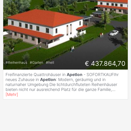
€ 437.864,70
#
Reihenhaus
#
Garten
#
hell
Freifinanzierte Quattrohäuser in
Apetlon
- SOFORTKAUFIhr
neues Zuhause in
Apetlon
: Modern, geräumig und in
naturnaher Umgebung Die lichtdurchfluteten Reihenhäuser
bieten nicht nur ausreichend Platz für die ganze Familie,
...
[
Mehr
]