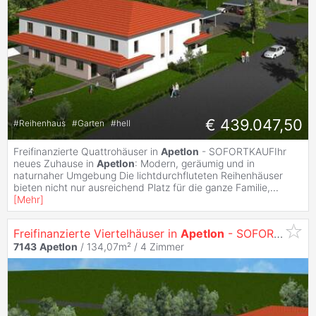
€ 439.047,50
#
Reihenhaus
#
Garten
#
hell
Freifinanzierte Quattrohäuser in
Apetlon
- SOFORTKAUFIhr
neues Zuhause in
Apetlon
: Modern, geräumig und in
naturnaher Umgebung Die lichtdurchfluteten Reihenhäuser
bieten nicht nur ausreichend Platz für die ganze Familie,
...
[
Mehr
]
Freifinanzierte Viertelhäuser in
Apetlon
- SOFORTKAUF
7143
Apetlon
/ 134,07m² /
4 Zimmer