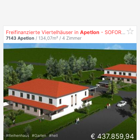
Freifinanzierte Viertelhäuser in
Apetlon
- SOFORTKAUF
7143
Apetlon
/ 134,07m² /
4 Zimmer
€ 437.859,94
#
Reihenhaus
#
Garten
#
hell