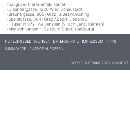
baugrund theresienfeld kaufen
Oleandergasse, 1220 Wien Donaustadt
Breunergasse, 8051 Graz 13.Bezirk Gösting
Speidlgasse, 8041 Graz 7.Bezirk Liebenau
Häuser in 9721 Weißenstein (Villach Land, Kärnten)
Mietwohnungen in Salzburg(Stadt) (Salzburg)
NUTZUNGSBEDINGUNGEN
DATENSCHUTZ
IMPRESSUM
TIPPS
IMMMO-APP
ANZEIGE AUFGEBEN
COPYRIGHT 2009-2026 IMMMO.AT