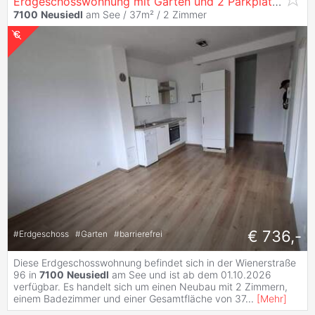
Erdgeschosswohnung mit Garten und 2 Parkplätzen
7100
Neusiedl
am See / 37m² /
2 Zimmer
€ 736,-
#
Erdgeschoss
#
Garten
#
barrierefrei
Diese Erdgeschosswohnung befindet sich in der Wienerstraße
96 in
7100
Neusiedl
am See und ist ab dem 01.10.2026
verfügbar. Es handelt sich um einen Neubau mit 2 Zimmern,
einem Badezimmer und einer Gesamtfläche von 37
...
[
Mehr
]