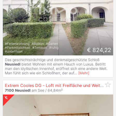
#
Ferienwohnung
#
Balkon
#
Garten
#
Parkmöglichkeit
#
Terrasse
#
ruhig
€ 824,22
#
unbefristet
Das geschichtsträchtige und denkmalgeschützte Schloß
Neusiedl
bietet Wohnen mit einem Hauch von Luxus. Betritt
man den idyllischen Innenhof, eröffnet sich eine andere Welt.
Man fühlt sich wie ein Schloßherr, der auf
...
[
Mehr
]
Extrem Cooles DG - Loft mit Freifläche und Weitblick
7100
Neusiedl
am See / 64,84m²