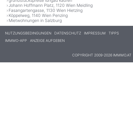
grundstückspreise lungau kaufen
Johann Hoffmann Platz, 1120 Wien Meidling
Fasangartengasse, 1130 Wien Hietzing
Köppelweg, 1140 Wien Penzing
Mietwohnungen in Salzburg
NUTZUNGSBEDINGUNGEN
DATENSCHUTZ
IMPRESSUM
TIPPS
IMMMO-APP
ANZEIGE AUFGEBEN
COPYRIGHT 2009-2026 IMMMO.AT