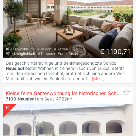
#
Ferienwohnung
#
Balkon
#
Garten
€ 1.190,71
#
Parkmöglichkeit
#
Terrasse
#
unbefristet
Das geschichtsträchtige und denkmalgeschützte Schloß
Neusiedl
bietet Wohnen mit einem Hauch von Luxus. Betritt
man den idyllischen Innenhof, eröffnet sich eine andere Welt.
Man fühlt sich wie ein Schloßherr, der auf
...
[
Mehr
]
Kleine feine Gartenwohnung im historischen Schloss
Neu
7100
Neusiedl
am See / 47,22m²