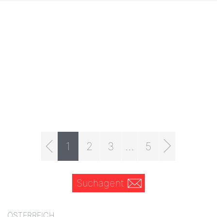
1
2
3
...
5
Suchagent
ÖSTERREICH