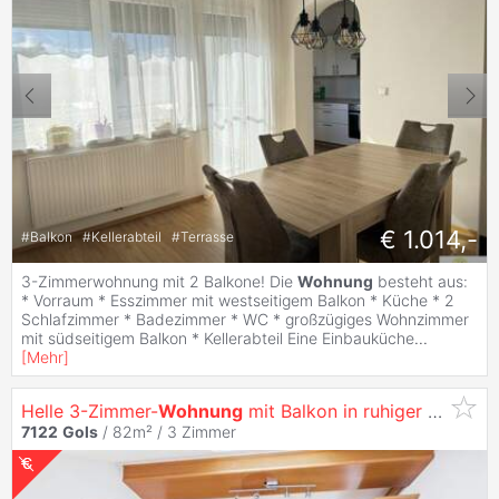
€ 1.014,-
#
Balkon
#
Kellerabteil
#
Terrasse
3-Zimmerwohnung mit 2 Balkone! Die
Wohnung
besteht aus:
* Vorraum * Esszimmer mit westseitigem Balkon * Küche * 2
Schlafzimmer * Badezimmer * WC * großzügiges Wohnzimmer
mit südseitigem Balkon * Kellerabteil Eine Einbauküche
...
[
Mehr
]
Helle 3-Zimmer-
Wohnung
mit Balkon in ruhiger Wohnlage in
7122
Gols
/ 82m² /
3 Zimmer