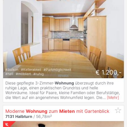
#
Balkon
#
Kellerabteil
#
Parkmöglichkeit
€ 1.200,-
#
hell
#
möbliert
#
ruhig
Diese gepflegte 3-Zimmer-
Wohnung
überzeugt durch ihre
ruhige Lage, einen praktischen Grundriss und helle
Wohnräume. Ideal für Paare, kleine Familien oder Berufstätige,
die Wert auf ein angenehmes Wohnumfeld legen. Die
...
[
Mehr
]
Moderne
Wohnung
zum
Mieten
mit Gartenblick
7131
Halbturn
/ 56,78m²