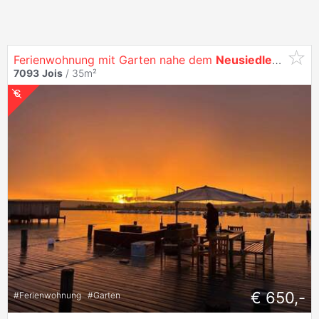
Ferienwohnung mit Garten nahe dem
Neusiedler
See in
7093
Jois
/ 35m²
€ 650,-
#
Ferienwohnung
#
Garten