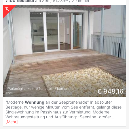
7100
Neusiedl
am See / 51,73m² /
2 Zimmer
#
Parkmöglichkeit
#
Terrasse
#
barrierefrei
€ 948,16
#
hell
"Moderne
Wohnung
an der Seepromenade" In absoluter
Bestlage, nur wenige Minuten vom See entfernt, gelangt diese
Singlewohnung im Passivhaus zur Vermietung. Moderne
Wohnraumgestaltung und Ausführung: -Seenähe -großer
...
[
Mehr
]