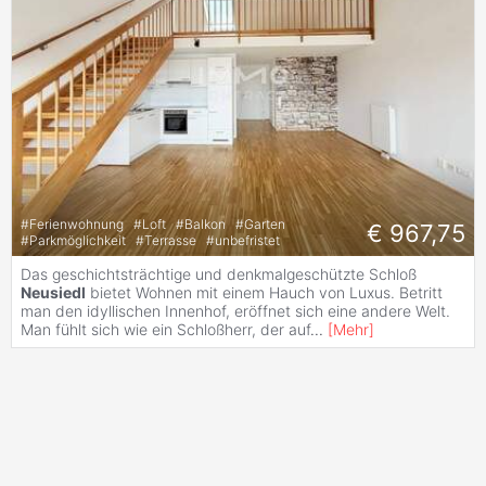
#
Ferienwohnung
#
Loft
#
Balkon
#
Garten
€ 967,75
#
Parkmöglichkeit
#
Terrasse
#
unbefristet
Das geschichtsträchtige und denkmalgeschützte Schloß
Neusiedl
bietet Wohnen mit einem Hauch von Luxus. Betritt
man den idyllischen Innenhof, eröffnet sich eine andere Welt.
Man fühlt sich wie ein Schloßherr, der auf
...
[
Mehr
]