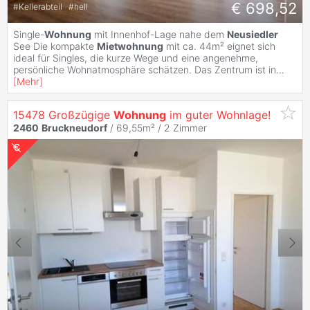
€ 698,52
#
Kellerabteil
#
hell
Single-
Wohnung
mit Innenhof-Lage nahe dem
Neusiedler
See Die kompakte
Mietwohnung
mit ca. 44m² eignet sich
ideal für Singles, die kurze Wege und eine angenehme,
persönliche Wohnatmosphäre schätzen. Das Zentrum ist in
...
[
Mehr
]
15478 Großzügige
Wohnung
im guter Wohnlage!
2460
Bruckneudorf
/ 69,55m² /
2 Zimmer