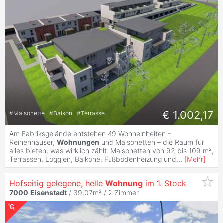
€ 1.002,17
#
Maisonette
#
Balkon
#
Terrasse
Am Fabriksgelände entstehen 49 Wohneinheiten –
Reihenhäuser,
Wohnungen
und Maisonetten – die Raum für
alles bieten, was wirklich zählt. Maisonetten von 92 bis 109 m²,
Terrassen, Loggien, Balkone, Fußbodenheizung und
...
[
Mehr
]
Hofseitig gelegene, helle
Wohnung
im 1. Stock
7000
Eisenstadt
/ 39,07m² /
2 Zimmer