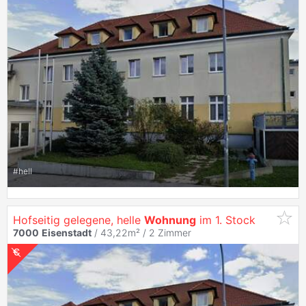
#
hell
Hofseitig gelegene, helle
Wohnung
im 1. Stock
7000
Eisenstadt
/ 43,22m² /
2 Zimmer