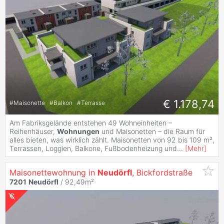
€ 1.178,74
#
Maisonette
#
Balkon
#
Terrasse
Am Fabriksgelände entstehen 49 Wohneinheiten –
Reihenhäuser,
Wohnungen
und Maisonetten – die Raum für
alles bieten, was wirklich zählt. Maisonetten von 92 bis 109 m²,
Terrassen, Loggien, Balkone, Fußbodenheizung und
...
[
Mehr
]
Maisonettewohnung in
Neudörfl
, Bickfordstraße
7201
Neudörfl
/ 92,49m²