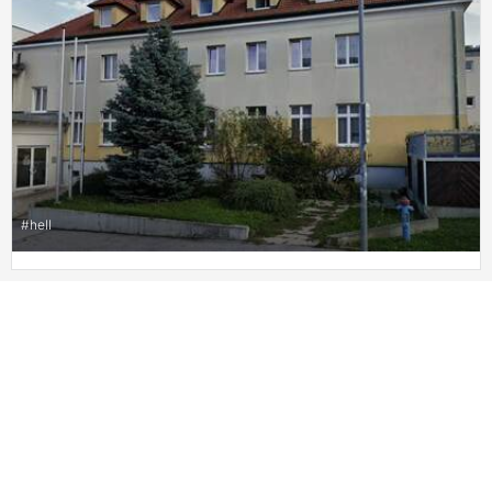
#
hell