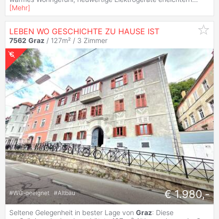
[
Mehr
]
LEBEN WO GESCHICHTE ZU HAUSE IST
7562
Graz
/ 127m² /
3 Zimmer
€ 1.980,-
#
WG-geeignet
#
Altbau
Seltene Gelegenheit in bester Lage von
Graz
: Diese