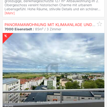
großzügige, denkmalgeschützte 127 m² Altbauwohnung im 2.
Obergeschoss vereint historischen Charme mit urbanem
Lebensgefühl. Hohe Räume, stilvolle Details und ein schöner
...
[
Mehr
]
PANORAMAWOHNUNG MIT KLIMAANLAGE UND SONNIGEM SÜD-OST BALKON
7000
Eisenstadt
/ 85m² /
3 Zimmer
#
Balkon
#
Kellerabteil
#
Parkmöglichkeit
#
ruhig