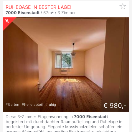
RUHEOASE IN BESTER LAGE!
7000
Eisenstadt
/ 67m² /
3 Zimmer
€ 980,-
#
Garten
#
Kellerabteil
#
ruhig
Diese 3-Zimmer-Etagenwohnung in
7000
Eisenstadt
begeistert mit durchdachter Raumaufteilung und Ruhelage in
perfekter Umgebung. Elegante Massivholzdielen schaffen ein
warmes Wohngefühl, neuwertige Elektrogeräte erleichtern
...