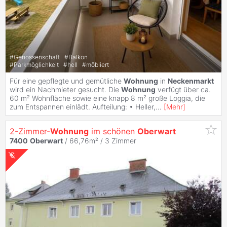
#
Genossenschaft
#
Balkon
#
Parkmöglichkeit
#
hell
#
möbliert
Für eine gepflegte und gemütliche
Wohnung
in
Neckenmarkt
wird ein Nachmieter gesucht. Die
Wohnung
verfügt über ca.
60 m² Wohnfläche sowie eine knapp 8 m² große Loggia, die
zum Entspannen einlädt. Aufteilung: • Heller,
...
[
Mehr
]
2-Zimmer-
Wohnung
im schönen
Oberwart
7400
Oberwart
/ 66,76m² /
3 Zimmer