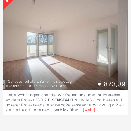
#
Genossenschaft
#
Balkon
#
Erstbezug
€ 873,09
#
Kellerabteil
#
Parkmöglichkeit
#
hell
Liebe Wohnungssuchende, Wir freuen uns über Ihr Interesse
an dem Projekt "GO 2
EISENSTADT
4 LIVING" und bieten auf
unserer Projektwebsite www.go2eisenstadt.atw w w . g o 2 e i
s e n s t a d t . a teinen Überblick über
...
[
Mehr
]