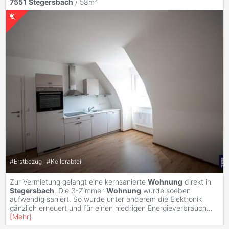
7551
Stegersbach
/ 58m²
#
Erstbezug
#
Kellerabteil
Zur Vermietung gelangt eine kernsanierte
Wohnung
direkt in
Stegersbach
. Die 3-Zimmer-
Wohnung
wurde soeben
aufwendig saniert. So wurde unter anderem die Elektronik
gänzlich erneuert und für einen niedrigen Energieverbrauch
...
[
Mehr
]