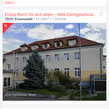
[
Mehr
]
Erstes Reich für sich allein - helle Dachgeschosswohnung
7000
Eisenstadt
/ 14,34m² /
1 Zimmer
#
Dachgeschoss
#
hell