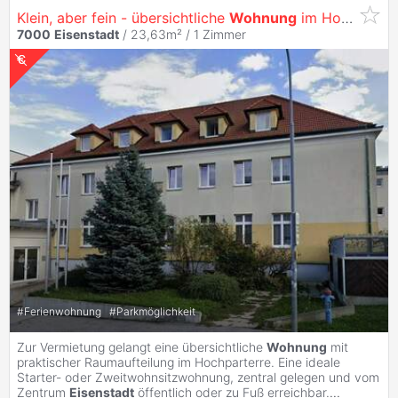
Klein, aber fein - übersichtliche
Wohnung
im Hochparterre
7000
Eisenstadt
/ 23,63m² /
1 Zimmer
#
Ferienwohnung
#
Parkmöglichkeit
Zur Vermietung gelangt eine übersichtliche
Wohnung
mit
praktischer Raumaufteilung im Hochparterre. Eine ideale
Starter- oder Zweitwohnsitzwohnung, zentral gelegen und vom
Zentrum
Eisenstadt
öffentlich oder zu Fuß erreichbar.
...