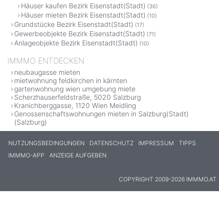
Häuser kaufen Bezirk Eisenstadt(Stadt)
(36)
Häuser mieten Bezirk Eisenstadt(Stadt)
(10)
Grundstücke Bezirk Eisenstadt(Stadt)
(17)
Gewerbeobjekte Bezirk Eisenstadt(Stadt)
(71)
Anlageobjekte Bezirk Eisenstadt(Stadt)
(10)
IMMMO ENTDECKEN
neubaugasse mieten
mietwohnung feldkirchen in kärnten
gartenwohnung wien umgebung miete
Scherzhauserfeldstraße, 5020 Salzburg
Kranichberggasse, 1120 Wien Meidling
Genossenschaftswohnungen mieten in Salzburg(Stadt)
(Salzburg)
NUTZUNGSBEDINGUNGEN
DATENSCHUTZ
IMPRESSUM
TIPPS
IMMMO-APP
ANZEIGE AUFGEBEN
COPYRIGHT 2009-2026 IMMMO.AT