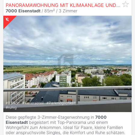
PANORAMAWOHNUNG MIT KLIMAANLAGE UND SONNIGEM SÜD-OST BALKON
7000
Eisenstadt
/ 85m² /
3 Zimmer
#
Balkon
#
Kellerabteil
#
Parkmöglichkeit
#
ruhig
Diese gepflegte 3-Zimmer-Etagenwohnung in
7000
Eisenstadt
begeistert mit Top-Panorama und einem
Wohngefühl zum Ankommen. Ideal für Paare, kleine Familien
oder anspruchsvolle Singles, die Komfort und Ruhe schätzen.