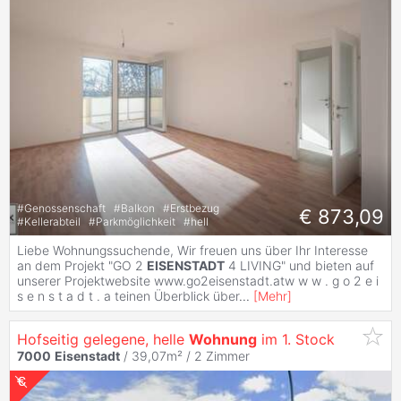
#
Genossenschaft
#
Balkon
#
Erstbezug
€ 873,09
#
Kellerabteil
#
Parkmöglichkeit
#
hell
Liebe Wohnungssuchende, Wir freuen uns über Ihr Interesse
an dem Projekt "GO 2
EISENSTADT
4 LIVING" und bieten auf
unserer Projektwebsite www.go2eisenstadt.atw w w . g o 2 e i
s e n s t a d t . a teinen Überblick über
...
[
Mehr
]
Hofseitig gelegene, helle
Wohnung
im 1. Stock
7000
Eisenstadt
/ 39,07m² /
2 Zimmer