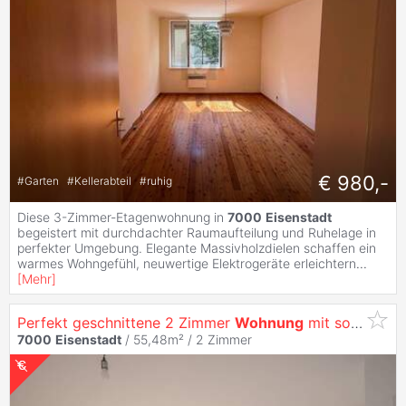
€ 980,-
#
Garten
#
Kellerabteil
#
ruhig
Diese 3-Zimmer-Etagenwohnung in
7000
Eisenstadt
begeistert mit durchdachter Raumaufteilung und Ruhelage in
perfekter Umgebung. Elegante Massivholzdielen schaffen ein
warmes Wohngefühl, neuwertige Elektrogeräte erleichtern
...
[
Mehr
]
Perfekt geschnittene 2 Zimmer
Wohnung
mit sonnigem Balkon - ERSTBEZUG nahe Bahnhof
7000
Eisenstadt
/ 55,48m² /
2 Zimmer