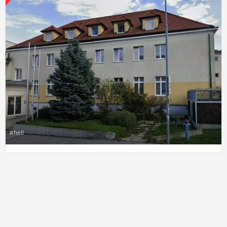
#
hell