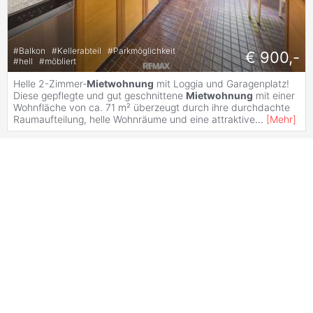
#
Balkon
#
Kellerabteil
#
Parkmöglichkeit
€ 900,-
#
hell
#
möbliert
Helle 2-Zimmer-
Mietwohnung
mit Loggia und Garagenplatz!
Diese gepflegte und gut geschnittene
Mietwohnung
mit einer
Wohnfläche von ca. 71 m² überzeugt durch ihre durchdachte
Raumaufteilung, helle Wohnräume und eine attraktive
...
[
Mehr
]