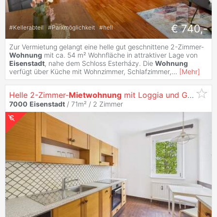
€ 740,-
#
Kellerabteil
#
Parkmöglichkeit
#
hell
Zur Vermietung gelangt eine helle gut geschnittene 2-Zimmer-
Wohnung
mit ca. 54 m² Wohnfläche in attraktiver Lage von
Eisenstadt
, nahe dem Schloss Esterházy. Die
Wohnung
verfügt über Küche mit Wohnzimmer, Schlafzimmer,
...
[
Mehr
]
Helle 2-Zimmer-
Mietwohnung
mit Loggia und Garagenplatz!
7000
Eisenstadt
/ 71m² /
2 Zimmer