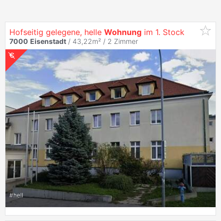
Hofseitig gelegene, helle
Wohnung
im 1. Stock
7000
Eisenstadt
/ 43,22m² /
2 Zimmer
#
hell