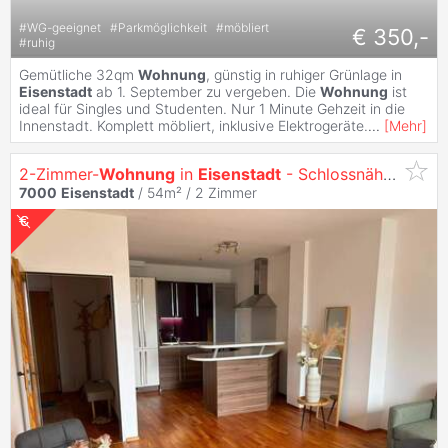
#
WG-geeignet
#
Parkmöglichkeit
#
möbliert
€ 350,-
#
ruhig
Gemütliche 32qm
Wohnung
, günstig in ruhiger Grünlage in
Eisenstadt
ab 1. September zu vergeben. Die
Wohnung
ist
ideal für Singles und Studenten. Nur 1 Minute Gehzeit in die
Innenstadt. Komplett möbliert, inklusive Elektrogeräte.
...
[
Mehr
]
2-Zimmer-
Wohnung
in
Eisenstadt
- Schlossnähe mit Blick ins Grüne
7000
Eisenstadt
/ 54m² /
2 Zimmer