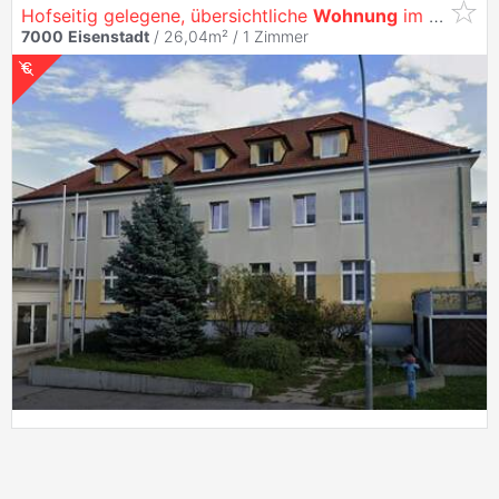
Hofseitig gelegene, übersichtliche
Wohnung
im Hochparterre
7000
Eisenstadt
/ 26,04m² /
1 Zimmer