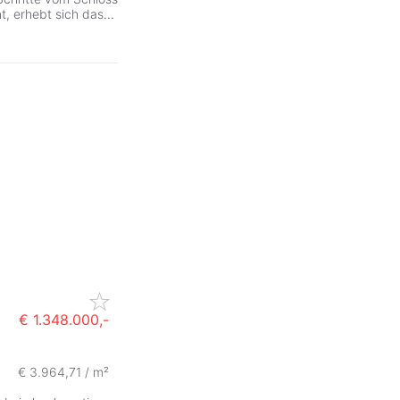
t, erhebt sich das
...
€ 1.348.000,-
ZurÃ
€ 3.964,71 / m²