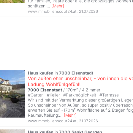
für Familien, Paare oder alle, die großzügiges Wohnen i
schätzen.
...
[
Mehr
]
www.immobilienscout24.at
,
21.07.2026
Haus
kaufen
in
7000
Eisenstadt
Von außen eher unscheinbar, - von innen die vo
Ladung Wohlfühlgefühl!
7000
Eisenstadt
/ 170m² /
4 Zimmer
#
Garten
#
Keller
#
Parkmöglichkeit
#
Terrasse
Wir sind mit der Vermarktung dieser großartigen Liege
So unscheinbar von Außen, so super positiv überrasch
erwarten Sie auf ~170m² Wohnfläche auf 2 Etagen fo
Raumaufteilung:
...
[
Mehr
]
www.immobilienscout24.at
,
21.07.2026
Haus
kaufen
in
7000
Sankt
Georgen