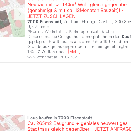
Neubau mit ca. 134m² Wnfl. gleich gegenüber.
(genehmigt & mit ca. 12Monaten Bauzeit)! -
JETZT ZUSCHLAGEN
7000
Eisenstadt
, Zentrum, Heurige, Gast... / 300,8m²
9,5 Zimmer
#
Büro
#
Werkstatt
#
Parkmöglichkeit
#
ruhig
Diese einmalige Gelegenheit ermöglich Ihnen den
Kauf
gepflegten Stadthauses aus dem Jahre 1999 und ein
Grundstück genau gegenüber mit einem genehmigten
135m2 Wnfl. & das
...
[
Mehr
]
www.wohnnet.at
,
20.07.2026
Haus
kaufen
in
7000
Eisenstadt
Ca. 265m2 Baugrund + geniales neuwertiges
Stadthaus gleich gegenüber - JETZT ANFRAG