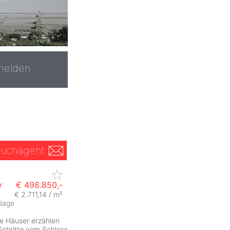
melden
uchagent
y
€ 498.850,-
€ 2.711,14 / m²
lage
he Häuser erzählen
 Schritte vom Schloss