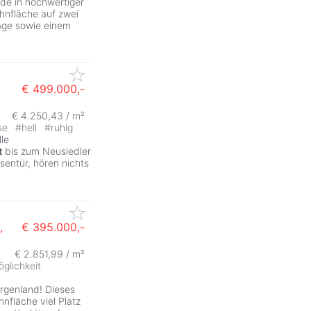
de in hochwertiger
hnfläche auf zwei
age sowie einem
€ 499.000,-
€ 4.250,43 / m²
se
#
hell
#
ruhig
lle
t
bis zum Neusiedler
sentür, hören nichts
,
€ 395.000,-
€ 2.851,99 / m²
glichkeit
urgenland! Dieses
nfläche viel Platz