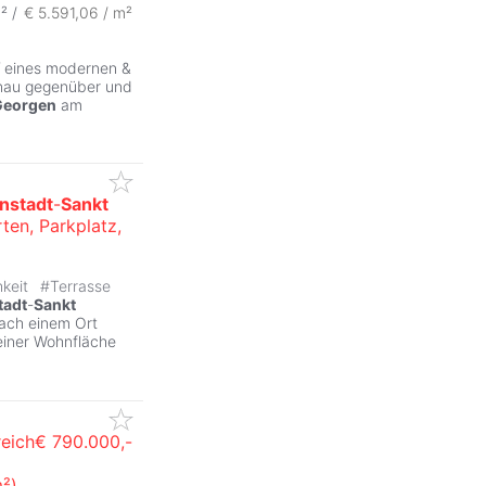
² /
€ 5.591,06 / m²
ZurÃ
eines modernen &
enau gegenüber und
Georgen
am
nstadt
-
Sankt
ten, Parkplatz,
ZurÃ
hkeit
#
Terrasse
tadt
-
Sankt
nach einem Ort
einer Wohnfläche
eich
€ 790.000,-
m²)
ZurÃ