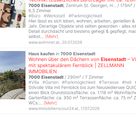
7000
Eisenstadt
, Zentrum St. Georgen, H... / 175m² /
6,5 Zimmer
#
Büro
#
Werkstatt
#
Parkmöglichkeit
Hier lässt es sich leben, wohnen, arbeiten, genießen 
Jahr. Derartige Objekte sind selten geworden - alles ist 
Detail durchdacht und bestens gehegt & gepflegt; mac
selbst
...
[
Mehr
]
www.wohnnet.at
,
20.07.2026
Haus
kaufen
in
7000
Eisenstadt
Wohnen über den Dächern von
Eisenstadt
– Vi
mit spektakulärem Fernblick | ZELLMANN
IMMOBILIEN
7000
Eisenstadt
/ 290m² /
7 Zimmer
#
Villa
#
Garten
#
Parkmöglichkeit
#
Terrasse
#
hell
Stilvolle Villa mit Fernblick bis zum Neusiedlersee QU
einen Blick Grundstücksfläche: ca. 1.118 m² Wohnfläch
Gartenfläche: ca. 950 m² Terrassenfläche: ca. 75 m² 
WCs:
...
[
Mehr
]
www.immobilienscout24.at
,
17.07.2026