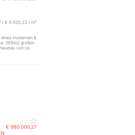
ZurÃ
 /
€ 4.920,22 / m²
eines modernen &
 ca. 265m2 großen
 Neubau von ca.
€ 980.000,27
EN