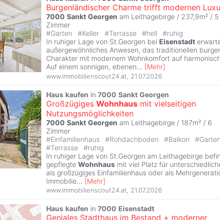
Burgenländischer Charme trifft modernen Lux
7000
Sankt
Georgen
am Leithagebirge / 237,9m² /
5
Zimmer
#
Garten
#
Keller
#
Terrasse
#
hell
#
ruhig
In ruhiger Lage von St.Georgen bei
Eisenstadt
erwarte
außergewöhnliches Anwesen, das traditionellen burge
Charakter mit modernem Wohnkomfort auf harmonisch
Auf einem sonnigen, ebenen
...
[
Mehr
]
www.immobilienscout24.at
,
21.07.2026
Haus
kaufen
in
7000
Sankt
Georgen
Großzügiges
Wohnhaus
mit vielseitigen
Nutzungsmöglichkeiten
7000
Sankt
Georgen
am Leithagebirge / 187m² /
6
Zimmer
#
Einfamilienhaus
#
Rohdachboden
#
Balkon
#
Garte
#
Terrasse
#
ruhig
In ruhiger Lage von St.Georgen am Leithagebirge befin
gepflegte
Wohnhaus
mit viel Platz für unterschiedli
als großzügiges Einfamilienhaus oder als Mehrgenerat
Immobilie
...
[
Mehr
]
www.immobilienscout24.at
,
21.07.2026
Haus
kaufen
in
7000
Eisenstadt
Geniales Stadthaus im Bestand + moderner