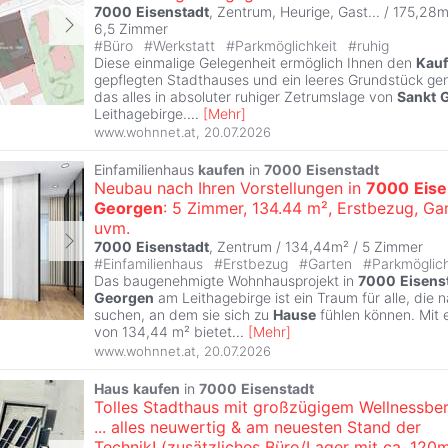
7000
Eisenstadt
, Zentrum, Heurige, Gast... / 175,28m
6,5 Zimmer
#
Büro
#
Werkstatt
#
Parkmöglichkeit
#
ruhig
Diese einmalige Gelegenheit ermöglich Ihnen den
Kauf
gepflegten Stadthauses und ein leeres Grundstück g
das alles in absoluter ruhiger Zetrumslage von
Sankt
Leithagebirge.
...
[
Mehr
]
www.wohnnet.at
,
20.07.2026
Einfamilienhaus
kaufen
in
7000
Eisenstadt
Neubau nach Ihren Vorstellungen in
7000
Eise
Georgen
: 5 Zimmer, 134.44 m², Erstbezug, Gar
uvm.
7000
Eisenstadt
, Zentrum / 134,44m² /
5 Zimmer
#
Einfamilienhaus
#
Erstbezug
#
Garten
#
Parkmöglic
Das baugenehmigte Wohnhausprojekt in
7000
Eisens
Georgen
am Leithagebirge ist ein Traum für alle, die 
suchen, an dem sie sich zu
Hause
fühlen können. Mit 
von 134,44 m² bietet
...
[
Mehr
]
www.wohnnet.at
,
20.07.2026
Haus
kaufen
in
7000
Eisenstadt
Tolles Stadthaus mit großzügigem Wellnessber
... alles neuwertig & am neuesten Stand der
Technik! (zusätzliches Büro/Lager mit ca. 120