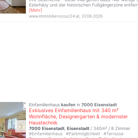
Esterházy und der historischen Fußgängerzone entfern
[
Mehr
]
www.immobilienscout24.at
,
07.08.2026
Einfamilienhaus
kaufen
in
7000
Eisenstadt
Exklusives Einfamilienhaus mit 340 m²
Wohnfläche, Designergarten & modernster
Haustechnik
7000
Eisenstadt
,
Eisenstadt
/ 340m² /
8 Zimmer
#
Einfamilienhaus
#
Parkmöglichkeit
#
Terrasse