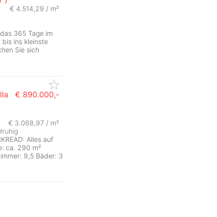
€ 4.514,29 / m²
& das 365 Tage im
bis ins kleinste
hen Sie sich
lla
€ 890.000,-
€ 3.068,97 / m²
#
ruhig
ICKREAD: Alles auf
e: ca. 290 m²
Zimmer: 9,5 Bäder: 3