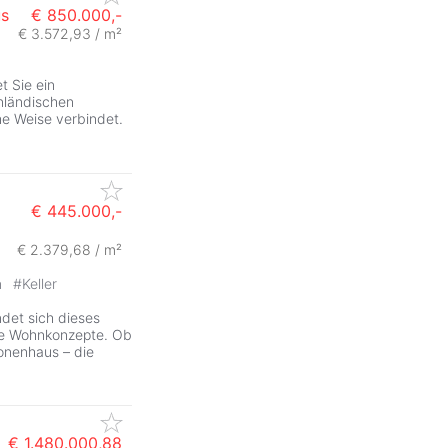
us
€ 850.000,-
€ 3.572,93 / m²
t Sie ein
nländischen
e Weise verbindet.
€ 445.000,-
€ 2.379,68 / m²
n
#
Keller
det sich dieses
che Wohnkonzepte. Ob
ionenhaus – die
€ 1.480.000,88