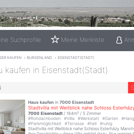
ine Suchprofile
Meine Merkliste
An
SER KAUFEN
›
BURGENLAND
›
EISENSTADT(STADT)
 kaufen in Eisenstadt(Stadt)
S
6
Haus
kaufen
in
7000
Eisenstadt
Stadtvilla mit Weitblick nahe Schloss Esterház
7000
Eisenstadt
/ 184m² /
5 Zimmer
#
Rohdachboden
#
Villa
#
Werkstatt
#
Garten
#
Hang
#
Parkmöglichkeit
#
Terrasse
#
hell
#
ruhig
Stadtvilla mit Weitblick nahe Schloss Esterházy Manc
ihre Geschichte – diese Villa gehört dazu. Nur wenige