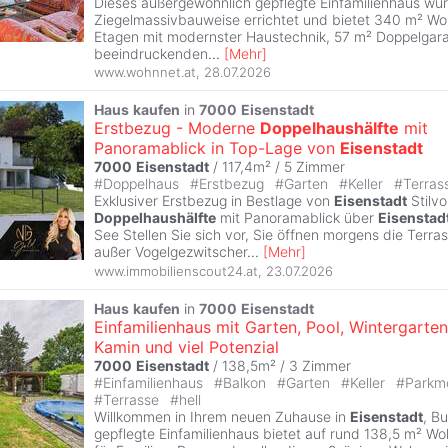
Dieses außergewöhnlich gepflegte Einfamilienhaus wur
Ziegelmassivbauweise errichtet und bietet 340 m² Wo
Etagen mit modernster Haustechnik, 57 m² Doppelgar
beeindruckenden
...
[
Mehr
]
www.wohnnet.at
,
28.07.2026
Haus
kaufen
in
7000
Eisenstadt
Erstbezug - Moderne
Doppelhaushälfte
mit
Panoramablick in Top-Lage von
Eisenstadt
7000
Eisenstadt
/ 117,4m² /
5 Zimmer
#
Doppelhaus
#
Erstbezug
#
Garten
#
Keller
#
Terras
Exklusiver Erstbezug in Bestlage von
Eisenstadt
Stilvo
Doppelhaushälfte
mit Panoramablick über
Eisenstad
See Stellen Sie sich vor, Sie öffnen morgens die Terras
außer Vogelgezwitscher
...
[
Mehr
]
www.immobilienscout24.at
,
23.07.2026
Haus
kaufen
in
7000
Eisenstadt
Einfamilienhaus mit Garten, Pool, Wintergarten
Kamin und viel Potenzial
7000
Eisenstadt
/ 138,5m² /
3 Zimmer
#
Einfamilienhaus
#
Balkon
#
Garten
#
Keller
#
Parkmö
#
Terrasse
#
hell
Willkommen in Ihrem neuen Zuhause in
Eisenstadt
, B
gepflegte Einfamilienhaus bietet auf rund 138,5 m² Woh