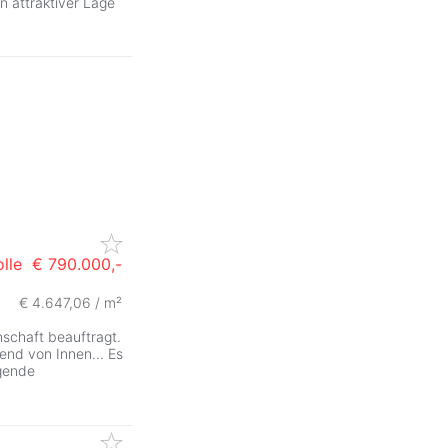
n attraktiver Lage
lle
€ 790.000,-
€ 4.647,06 / m²
nschaft beauftragt.
end von Innen... Es
lgende