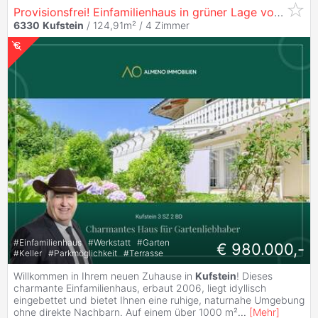
Provisionsfrei! Einfamilienhaus in grüner Lage von
Kufst
6330
Kufstein
/ 124,91m² /
4 Zimmer
#
Einfamilienhaus
#
Werkstatt
#
Garten
€ 980.000,-
#
Keller
#
Parkmöglichkeit
#
Terrasse
Willkommen in Ihrem neuen Zuhause in
Kufstein
! Dieses
charmante Einfamilienhaus, erbaut 2006, liegt idyllisch
eingebettet und bietet Ihnen eine ruhige, naturnahe Umgebung
ohne direkte Nachbarn. Auf einem über 1000 m²
...
[
Mehr
]