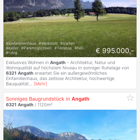
#
Einfamilienhaus
#
Werkstatt
#
Garten
#
Keller
#
Parkmöglichkeit
#
Terrasse
#
hell
€ 995.000,-
#
ruhig
Exklusives Wohnen in
Angath
– Architektur, Natur und
Wohnqualität auf höchstem Niveau In sonniger Ruhelage von
6321
Angath
erwartet Sie ein außergewöhnliches
Einfamilienhaus, das zeitlose Architektur, hochwertige
Bauqualität
...
[
Mehr
]
Sonniges Baugrundstück in
Angath
6321
Angath
/ 1120m²