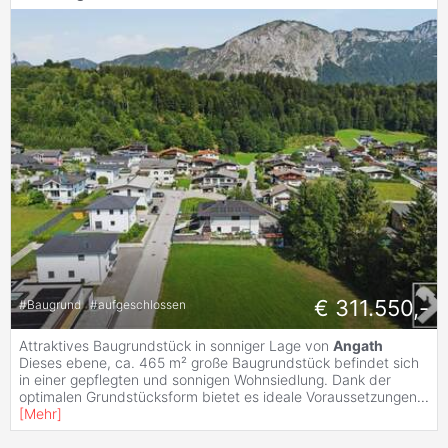
€ 311.550,-
#
Baugrund
#
aufgeschlossen
Attraktives Baugrundstück in sonniger Lage von
Angath
Dieses ebene, ca. 465 m² große Baugrundstück befindet sich
in einer gepflegten und sonnigen Wohnsiedlung. Dank der
optimalen Grundstücksform bietet es ideale Voraussetzungen
...
[
Mehr
]