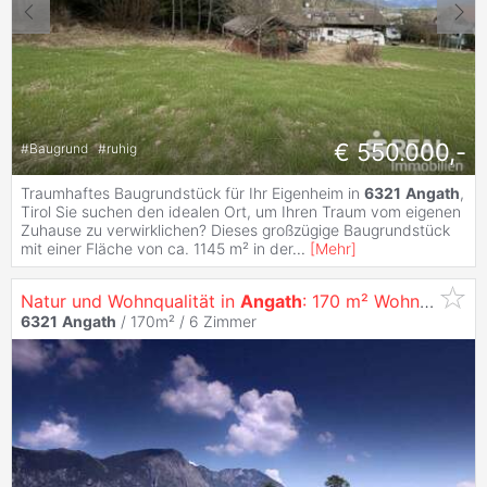
€ 550.000,-
#
Baugrund
#
ruhig
Traumhaftes Baugrundstück für Ihr Eigenheim in
6321
Angath
,
Tirol Sie suchen den idealen Ort, um Ihren Traum vom eigenen
Zuhause zu verwirklichen? Dieses großzügige Baugrundstück
mit einer Fläche von ca. 1145 m² in der
...
[
Mehr
]
Natur und Wohnqualität in
Angath
: 170 m² Wohntraum mit Salzwasserpool und Bergpanorama
6321
Angath
/ 170m² /
6 Zimmer