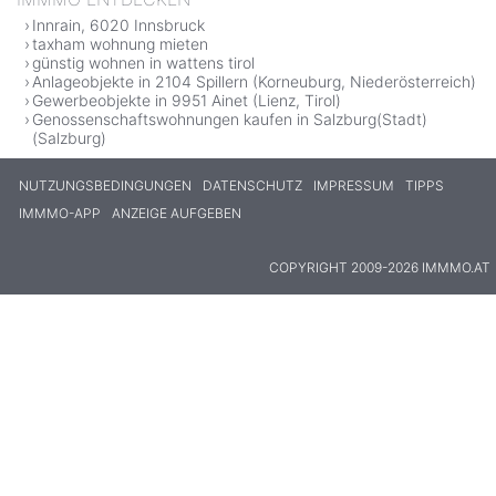
Innrain, 6020 Innsbruck
taxham wohnung mieten
günstig wohnen in wattens tirol
Anlageobjekte in 2104 Spillern (Korneuburg, Niederösterreich)
Gewerbeobjekte in 9951 Ainet (Lienz, Tirol)
Genossenschaftswohnungen kaufen in Salzburg(Stadt)
(Salzburg)
NUTZUNGSBEDINGUNGEN
DATENSCHUTZ
IMPRESSUM
TIPPS
IMMMO-APP
ANZEIGE AUFGEBEN
COPYRIGHT 2009-2026 IMMMO.AT