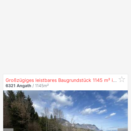
Großzügiges leistbares Baugrundstück 1145 m² in
Angat
6321
Angath
/ 1145m²