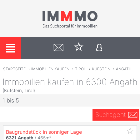
STARTSEITE
›
IMMOBILIEN KAUFEN
›
TIROL
›
KUFSTEIN
›
ANGATH
Immobilien kaufen in 6300 Angath
(Kufstein, Tirol)
1 bis 5
Suchagent
Baugrundstück in sonniger Lage
6321
Angath
/ 465m²