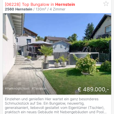
[06228] Top Bungalow in
Hernstein
2560
Hernstein
/ 130m² /
4 Zimmer
€ 489.000,-
#
Parkmöglichkeit
#
Terrasse
Einziehen und genießen Hier wartet ein ganz besonderes
Schmuckstück auf Sie. Ein Bungalow, neuwertig,
generalsaniert, liebevoll gestaltet vom Eigentümer (Tischler),
praktisch ein neues Gebäude mit Nebengebäuden und Pool
...