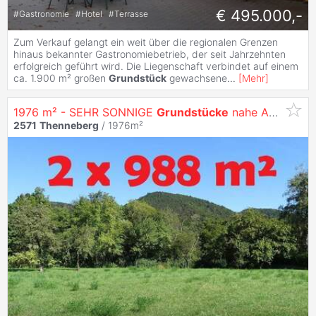
€ 495.000,-
#
Gastronomie
#
Hotel
#
Terrasse
Zum Verkauf gelangt ein weit über die regionalen Grenzen
hinaus bekannter Gastronomiebetrieb, der seit Jahrzehnten
erfolgreich geführt wird. Die Liegenschaft verbindet auf einem
ca. 1.900 m² großen
Grundstück
gewachsene
...
[
Mehr
]
1976 m² - SEHR SONNIGE
Grundstücke
nahe ALLAND!
2571
Thenneberg
/ 1976m²