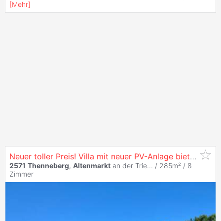
[
Mehr
]
Neuer toller Preis! Villa mit neuer PV-Anlage bietet viel Platz und ruhige, grüne Umgebung ? nur ca. 38min nach Wien!
2571
Thenneberg
,
Altenmarkt
an der Trie... / 285m² /
8
Zimmer