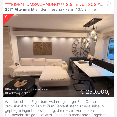
***EIGENTUMSWOHNUNG*** 30min von SCS ***NATUR*** ***GARTEN***
2571
Altenmarkt
an der Triesting / 72m² /
3,5 Zimmer
#
Büro
#
Garten
#
Kellerabteil
€ 250.000,-
#
Parkmöglichkeit
Wunderschöne Eigentumswohnung mit großem Garten –
provisionsfrei von Privat Zum Verkauf steht unsere liebevoll
gepflegte Eigentumswohnung, die derzeit von uns als
Hauptwohnsitz genutzt wird. Bei einem passenden Angebot
...