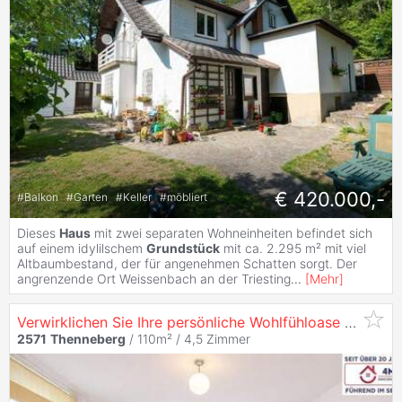
€ 420.000,-
#
Balkon
#
Garten
#
Keller
#
möbliert
Dieses
Haus
mit zwei separaten Wohneinheiten befindet sich
auf einem idylilschem
Grundstück
mit ca. 2.295 m² mit viel
Altbaumbestand, der für angenehmen Schatten sorgt. Der
angrenzende Ort Weissenbach an der Triesting
...
[
Mehr
]
Verwirklichen Sie Ihre persönliche Wohlfühloase ? Einfamilienhaus mit großem Entwicklungspotenzial und traumhaftem Garten!
2571
Thenneberg
/ 110m² /
4,5 Zimmer