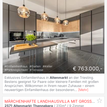
#
Einfamilienhaus
#
Garten
#
Keller
€ 763.000,-
#
Parkmöglichkeit
#
Terrasse
Exklusives Einfamilienhaus in
Altenmarkt
an der Triesting.
Bestens geeignet für Paare oder kleinere Familien mit großen
Ansprüchen. Willkommen in Ihrem neuen Zuhause – einem
neuwertigen Einfamilienhaus der besonderen
...
[
Mehr
]
MÄRCHENHAFTE LANDHAUSVILLA MIT GROSSEM GRUND
2571
Altenmarkt
-
Thenneberg
/ 310m² /
9 Zimmer