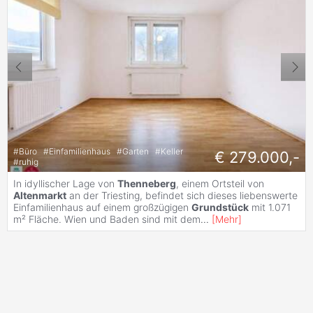
#
Büro
#
Einfamilienhaus
#
Garten
#
Keller
€ 279.000,-
#
ruhig
In idyllischer Lage von
Thenneberg
, einem Ortsteil von
Altenmarkt
an der Triesting, befindet sich dieses liebenswerte
Einfamilienhaus auf einem großzügigen
Grundstück
mit 1.071
m² Fläche. Wien und Baden sind mit dem
...
[
Mehr
]