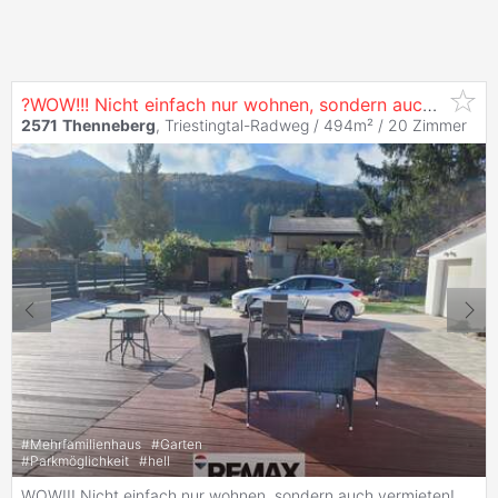
?WOW!!! Nicht einfach nur wohnen, sondern auch vermieten!?
2571
Thenneberg
, Triestingtal-Radweg / 494m² /
20 Zimmer
#
Mehrfamilienhaus
#
Garten
#
Parkmöglichkeit
#
hell
WOW!!! Nicht einfach nur wohnen, sondern auch vermieten!