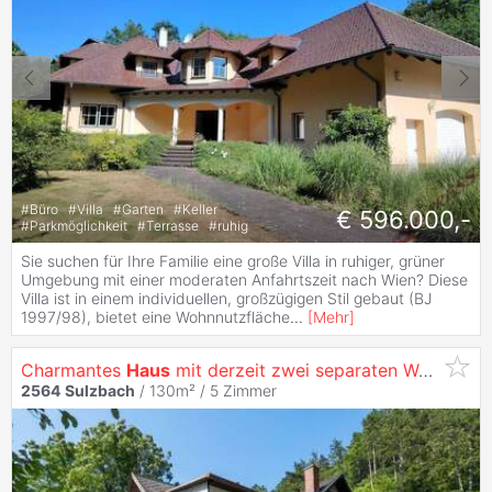
#
Büro
#
Villa
#
Garten
#
Keller
€ 596.000,-
#
Parkmöglichkeit
#
Terrasse
#
ruhig
Sie suchen für Ihre Familie eine große Villa in ruhiger, grüner
Umgebung mit einer moderaten Anfahrtszeit nach Wien? Diese
Villa ist in einem individuellen, großzügigen Stil gebaut (BJ
1997/98), bietet eine Wohnnutzfläche
...
[
Mehr
]
Charmantes
Haus
mit derzeit zwei separaten Wohneinheiten und großem, schattigem Garten mit ca. 2.295m²
2564
Sulzbach
/ 130m² /
5 Zimmer