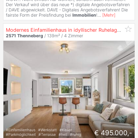
Der Verkauf wird über das neue *) digitale Angebotsverfahren
/ DAVE abgewickelt. DAVE - Digitales Angebotsverfahren! Die
fairste Form der Preisfindung bei
Immobilien
!
...
[
Mehr
]
Modernes Einfamilienhaus in idyllischer Ruhelage - Wohnen mit Lebensqualität im Triestingtal
2571
Thenneberg
/ 139m² /
4 Zimmer
#
Einfamilienhaus
#
Werkstatt
#
Keller
€ 495.000,-
#
Parkmöglichkeit
#
Terrasse
#
hell
#
ruhig