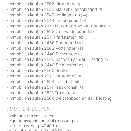
Immobilien kaufen 2552 Hirtenberg
(1)
Immobilien kaufen 2533 Klausen-Leopoldsdorf
(7)
Immobilien kaufen 2542 Kottingbrunn
(54)
Immobilien kaufen 2544 Leobersdorf
(22)
Immobilien kaufen 2441 Mitterndorf an der Fischa
(13)
Immobilien kaufen 2522 Oberwaltersdorf
(47)
Immobilien kaufen 2511 Pfaffstätten
(16)
Immobilien kaufen 2486 Pottendorf
(112)
Immobilien kaufen 2563 Pottenstein
(22)
Immobilien kaufen 2440 Reisenberg
(6)
Immobilien kaufen 2525 Schönau an der Triesting
(3)
Immobilien kaufen 2443 Seibersdorf
(2)
Immobilien kaufen 2500 Sooß
(0)
Immobilien kaufen 2523 Tattendorf
(3)
Immobilien kaufen 2524 Teesdorf
(10)
Immobilien kaufen 2514 Traiskirchen
(79)
Immobilien kaufen 2521 Trumau
(11)
Immobilien kaufen 2564 Weissenbach an der Triesting
(4)
IMMMO ENTDECKEN
wohnung tarrenz kaufen
eigentumswohnung winkelgasse graz
Niedermayrweg, 4040 Linz
Hörschingergutstraße, 4040 Linz