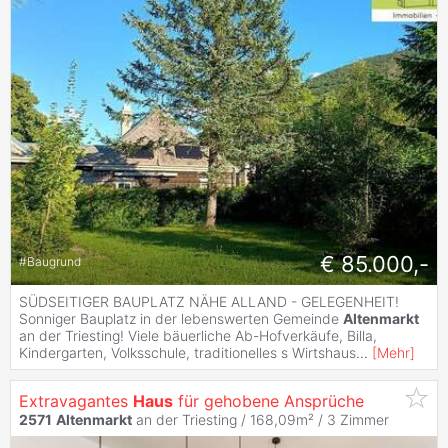
€ 85.000,-
#
Baugrund
SÜDSEITIGER BAUPLATZ NÄHE ALLAND - GELEGENHEIT!
Sonniger Bauplatz in der lebenswerten Gemeinde
Altenmarkt
an der Triesting! Viele bäuerliche Ab-Hofverkäufe, Billa,
Kindergarten, Volksschule, traditionelles s Wirtshaus
...
[
Mehr
]
Extravagantes
Haus
für gehobene Ansprüche
2571
Altenmarkt
an der Triesting / 168,09m² /
3 Zimmer