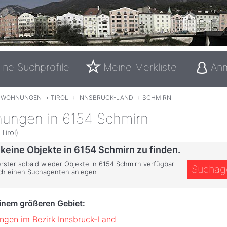
ine Suchprofile
Meine Merkliste
An
TWOHNUNGEN
›
TIROL
›
INNSBRUCK-LAND
›
SCHMIRN
ungen in 6154 Schmirn
Tirol)
 keine Objekte in 6154 Schmirn zu finden.
 erster sobald wieder Objekte in 6154 Schmirn verfügbar
Suchag
ich einen Suchagenten anlegen
einem größeren Gebiet:
gen im Bezirk Innsbruck-Land