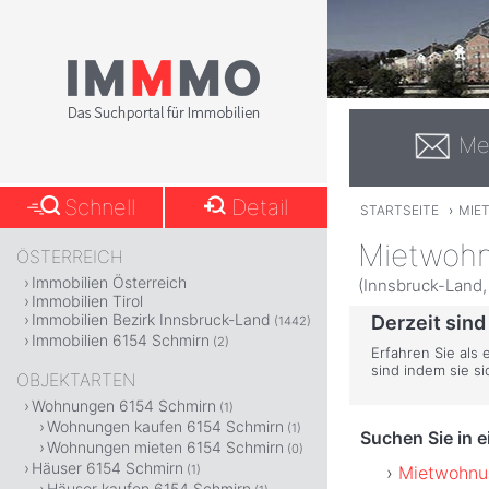
Me
Schnell
Detail
STARTSEITE
›
MIE
Mietwohn
ÖSTERREICH
Immobilien Österreich
(Innsbruck-Land, 
Immobilien Tirol
Immobilien Bezirk Innsbruck-Land
Derzeit sind
(1442)
Immobilien 6154 Schmirn
(2)
Erfahren Sie als
sind indem sie s
OBJEKTARTEN
Wohnungen 6154 Schmirn
(1)
Wohnungen kaufen 6154 Schmirn
(1)
Suchen Sie in 
Wohnungen mieten 6154 Schmirn
(0)
Häuser 6154 Schmirn
Mietwohnun
(1)
Häuser kaufen 6154 Schmirn