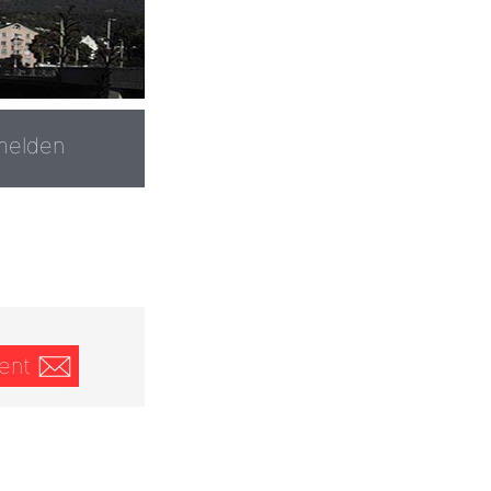
melden
ent