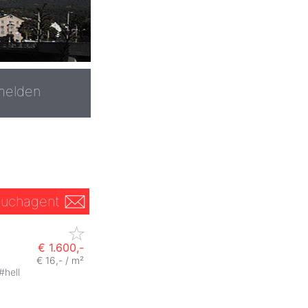
melden
uchagent
€ 1.600,-
€ 16,- / m²
#
hell