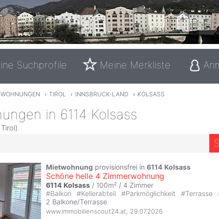
ine Suchprofile
Meine Merkliste
An
TWOHNUNGEN
›
TIROL
›
INNSBRUCK-LAND
›
KOLSASS
ungen in 6114 Kolsass
Tirol)
S
Mietwohnung
provisionsfrei in
6114
Kolsass
Schöne helle 4 Zimmerwohnung
6114
Kolsass
/ 100m² /
4 Zimmer
#
Balkon
#
Kellerabteil
#
Parkmöglichkeit
#
Terrasse
2 Balkone/Terrasse
www.immobilienscout24.at
,
29.07.2026