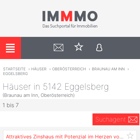
STARTSEITE
›
HÄUSER
›
OBERÖSTERREICH
›
BRAUNAU AM INN
›
EGGELSBERG
Häuser in 5142 Eggelsberg
(Braunau am Inn, Oberösterreich)
1 bis 7
Suchagent
Attraktives Zinshaus mit Potenzial im Herzen von
Eggel