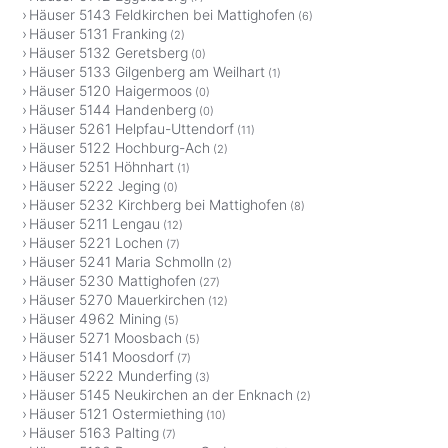
Häuser 5143 Feldkirchen bei Mattighofen
(6)
Häuser 5131 Franking
(2)
Häuser 5132 Geretsberg
(0)
Häuser 5133 Gilgenberg am Weilhart
(1)
Häuser 5120 Haigermoos
(0)
Häuser 5144 Handenberg
(0)
Häuser 5261 Helpfau-Uttendorf
(11)
Häuser 5122 Hochburg-Ach
(2)
Häuser 5251 Höhnhart
(1)
Häuser 5222 Jeging
(0)
Häuser 5232 Kirchberg bei Mattighofen
(8)
Häuser 5211 Lengau
(12)
Häuser 5221 Lochen
(7)
Häuser 5241 Maria Schmolln
(2)
Häuser 5230 Mattighofen
(27)
Häuser 5270 Mauerkirchen
(12)
Häuser 4962 Mining
(5)
Häuser 5271 Moosbach
(5)
Häuser 5141 Moosdorf
(7)
Häuser 5222 Munderfing
(3)
Häuser 5145 Neukirchen an der Enknach
(2)
Häuser 5121 Ostermiething
(10)
Häuser 5163 Palting
(7)