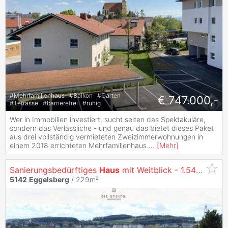
#
Mehrfamilienhaus
#
Balkon
#
Garten
€ 747.000,-
#
Terrasse
#
barrierefrei
#
ruhig
Wer in Immobilien investiert, sucht selten das Spektakuläre,
sondern das Verlässliche - und genau das bietet dieses Paket
aus drei vollständig vermieteten Zweizimmerwohnungen in
einem 2018 errichteten Mehrfamilienhaus.
...
[
Mehr
]
Sanierungsbedürftiges
Haus
mit Weitblick - 1.547 m² Privatsphäre mit Außergewöhnlichem Entwicklungspotenzial
5142
Eggelsberg
/ 229m²