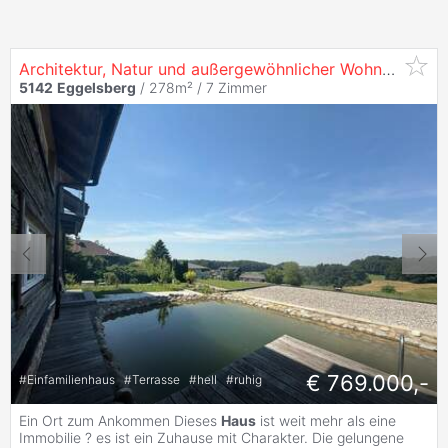
Architektur, Natur und außergewöhnlicher Wohnkomfort
5142
Eggelsberg
/ 278m² /
7 Zimmer
€ 769.000,-
#
Einfamilienhaus
#
Terrasse
#
hell
#
ruhig
Ein Ort zum Ankommen Dieses
Haus
ist weit mehr als eine
Immobilie ? es ist ein Zuhause mit Charakter. Die gelungene