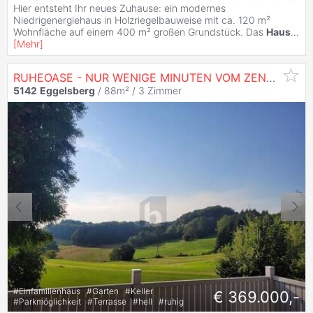
Hier entsteht Ihr neues Zuhause: ein modernes
Niedrigenergiehaus in Holzriegelbauweise mit ca. 120 m²
Wohnfläche auf einem 400 m² großen Grundstück. Das
Haus
...
[
Mehr
]
RUHEOASE - NUR WENIGE MINUTEN VOM ZENTRUM
5142
Eggelsberg
/ 88m² /
3 Zimmer
#
Einfamilienhaus
#
Garten
#
Keller
€ 369.000,-
#
Parkmöglichkeit
#
Terrasse
#
hell
#
ruhig