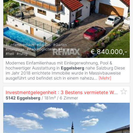
#
Einfamilienhaus
#
Balkon
#
Garten
#
Hanglage
#
Parkmöglichkeit
#
Terrasse
€ 840.000,-
#
hell
#
ruhig
Modernes Einfamilienhaus mit Einliegerwohnung, Pool &
hochwertiger Ausstattung in
Eggelsberg
nahe Salzburg Diese
im Jahr 2018 errichtete Immobilie wurde in Massivbauweise
ausgeführt und befindet sich in einem nahezu
...
[
Mehr
]
Investmentgelegenheit : 3 Bestens vermietete Wohnungen in Egglsberg
5142
Eggelsberg
/ 181m² /
6 Zimmer