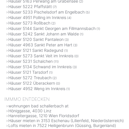
Häuser 5163 Perwang am Grabensee
(2)
Häuser 5222 Pfaffstätt
(7)
Häuser 5233 Pischelsdorf am Engelbach
(5)
Häuser 4951 Polling im Innkreis
(4)
Häuser 5273 Roßbach
(2)
Häuser 5144 Sankt Georgen am Fillmannsbach
(1)
Häuser 5242 Sankt Johann am Walde
(1)
Häuser 5120 Sankt Pantaleon
(3)
Häuser 4963 Sankt Peter am Hart
(3)
Häuser 5121 Sankt Radegund
(1)
Häuser 5273 Sankt Veit im Innkreis
(0)
Häuser 5231 Schalchen
(11)
Häuser 5134 Schwand im Innkreis
(3)
Häuser 5121 Tarsdorf
(1)
Häuser 5272 Treubach
(2)
Häuser 5122 Überackern
(0)
Häuser 4952 Weng im Innkreis
(1)
IMMMO ENTDECKEN
wohnungen bad schallerbach at
Höniggasse, 4030 Linz
Hanreitergasse, 1210 Wien Floridsdorf
Häuser mieten in 3153 Eschenau (Lilienfeld, Niederösterreich)
Lofts mieten in 7522 Heiligenbrunn (Güssing, Burgenland)