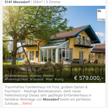
5141
Moosdorf
/ 168m² /
5 Zimmer
#
Einfamilienhaus
#
Garten
#
Keller
€ 579.000,-
#
Parkmöglichkeit
#
Terrasse
#
hell
#
ruhig
Traumhaftes Familienhaus mit Pool, großem Garten &
Fischteich - Niedrige Betriebskosten, dank neuer
Pelletsheizung! Dieses sehr gepflegte Einfamilienhaus in
familiärer Wohnlage von
Moosdorf
bietet ein perfektes
Zuhause
...
[
Mehr
]