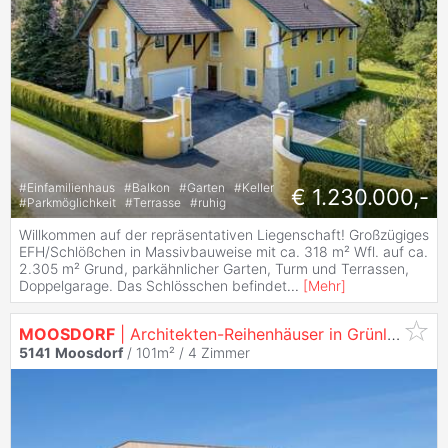
#
Einfamilienhaus
#
Balkon
#
Garten
#
Keller
€ 1.230.000,-
#
Parkmöglichkeit
#
Terrasse
#
ruhig
Willkommen auf der repräsentativen Liegenschaft! Großzügiges
EFH/Schlößchen in Massivbauweise mit ca. 318 m² Wfl. auf ca.
2.305 m² Grund, parkähnlicher Garten, Turm und Terrassen,
Doppelgarage. Das Schlösschen befindet
...
[
Mehr
]
MOOSDORF
| Architekten-Reihenhäuser in Grünlage RH_B2
5141
Moosdorf
/ 101m² /
4 Zimmer