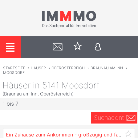
STARTSEITE
›
HÄUSER
›
OBERÖSTERREICH
›
BRAUNAU AM INN
›
MOOSDORF
Häuser in 5141 Moosdorf
(Braunau am Inn, Oberösterreich)
1 bis 7
Suchagent
Ein Zuhause zum Ankommen - großzügig und familienfreundlich