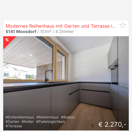
Modernes Reihenhaus mit Garten und Terrasse in
Moosd
5141
Moosdorf
/ 101m² /
4 Zimmer
#
Einfamilienhaus
#
Reihenhaus
#
Balkon
#
Garten
#
Keller
#
Parkmöglichkeit
€ 2.270,-
#
Terrasse