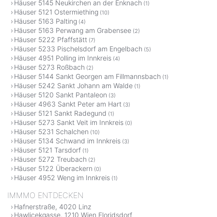
Häuser 5145 Neukirchen an der Enknach
(1)
Häuser 5121 Ostermiething
(10)
Häuser 5163 Palting
(4)
Häuser 5163 Perwang am Grabensee
(2)
Häuser 5222 Pfaffstätt
(7)
Häuser 5233 Pischelsdorf am Engelbach
(5)
Häuser 4951 Polling im Innkreis
(4)
Häuser 5273 Roßbach
(2)
Häuser 5144 Sankt Georgen am Fillmannsbach
(1)
Häuser 5242 Sankt Johann am Walde
(1)
Häuser 5120 Sankt Pantaleon
(3)
Häuser 4963 Sankt Peter am Hart
(3)
Häuser 5121 Sankt Radegund
(1)
Häuser 5273 Sankt Veit im Innkreis
(0)
Häuser 5231 Schalchen
(10)
Häuser 5134 Schwand im Innkreis
(3)
Häuser 5121 Tarsdorf
(1)
Häuser 5272 Treubach
(2)
Häuser 5122 Überackern
(0)
Häuser 4952 Weng im Innkreis
(1)
IMMMO ENTDECKEN
Hafnerstraße, 4020 Linz
Hawlicekgasse, 1210 Wien Floridsdorf