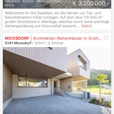
#
Werkstatt
#
Garten
#
Parkmöglichkeit
€ 3.200.000,-
#
ruhig
Willkommen im Gut Seeleiten, wo die Herzen von Tier- und
Naturliebhabern höher schlagen. Auf dem über 110.000 m²
großen Grundstück in Alleinlage, welches durch seine prächtige
Gartengestaltung und Artenvielfalt besticht,
...
[
Mehr
]
MOOSDORF
| Architekten-Reihenhäuser in Grünlage RH_B1
5141
Moosdorf
/ 101m² /
4 Zimmer