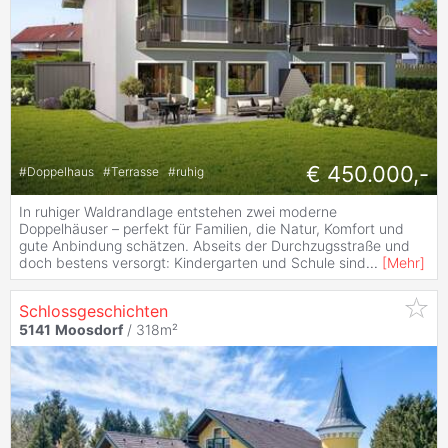
€ 450.000,-
#
Doppelhaus
#
Terrasse
#
ruhig
In ruhiger Waldrandlage entstehen zwei moderne
Doppelhäuser – perfekt für Familien, die Natur, Komfort und
gute Anbindung schätzen. Abseits der Durchzugsstraße und
doch bestens versorgt: Kindergarten und Schule sind
...
[
Mehr
]
Schlossgeschichten
5141
Moosdorf
/ 318m²