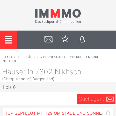
STARTSEITE
›
HÄUSER
›
BURGENLAND
›
OBERPULLENDORF
›
NIKITSCH
Häuser in 7302 Nikitsch
(Oberpullendorf, Burgenland)
1 bis 6
Suchagent
TOP GEPFLEGT MIT 129 QM STADL UND SONNIGEM XXL GARTEN MIT 2 ZUFAHRTEN