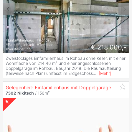
#
Einfamilienhaus
#
Rohbau
#
Parkmöglichkeit
#
Terrasse
€ 218.000,-
#
Versteigerung
Zweistöckiges Einfamilienhaus im Rohbau ohne Keller, mit einer
Wohnfläche von 214,46 m² und einer angeschlossenen
Doppelgarage im Rohbau. Baujahr 2018. Die Raumaufteilung
(teilweise nach Plan) umfasst im Erdgeschoss:
...
[
Mehr
]
Gelegenheit: Einfamilienhaus mit Doppelgarage
7302
Nikitsch
/ 156m²