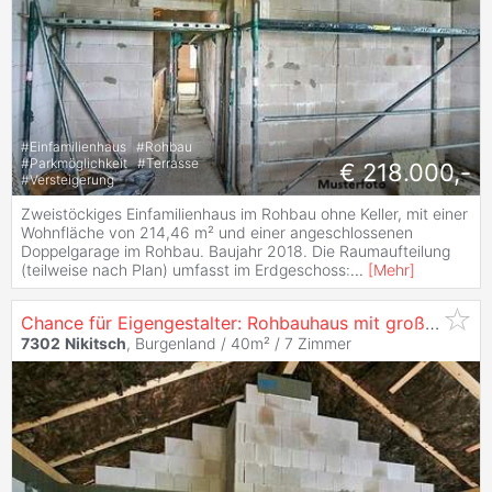
#
Einfamilienhaus
#
Rohbau
#
Parkmöglichkeit
#
Terrasse
€ 218.000,-
#
Versteigerung
Zweistöckiges Einfamilienhaus im Rohbau ohne Keller, mit einer
Wohnfläche von 214,46 m² und einer angeschlossenen
Doppelgarage im Rohbau. Baujahr 2018. Die Raumaufteilung
(teilweise nach Plan) umfasst im Erdgeschoss:
...
[
Mehr
]
Chance für Eigengestalter: Rohbauhaus mit großzügigem Grundriss
7302
Nikitsch
, Burgenland / 40m² /
7 Zimmer