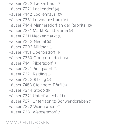
Häuser 7322 Lackenbach
(5)
Häuser 7321 Lackendorf
(4)
Häuser 7442 Lockenhaus
(17)
Häuser 7361 Lutzmannsburg
(19)
Häuser 7444 Mannersdorf an der Rabnitz
(15)
Häuser 7341 Markt Sankt Martin
(2)
Häuser 7311 Neckenmarkt
(1)
Häuser 7343 Neutal
(5)
Häuser 7302 Nikitsch
(6)
Häuser 7451 Oberloisdorf
(1)
Häuser 7350 Oberpullendorf
(15)
Häuser 7441 Pilgersdorf
(7)
Häuser 7371 Piringsdorf
(3)
Häuser 7321 Raiding
(0)
Häuser 7323 Ritzing
(2)
Häuser 7453 Steinberg-Dörfl
(3)
Häuser 7344 Stoob
(6)
Häuser 7321 Unterfrauenhaid
(1)
Häuser 7371 Unterrabnitz-Schwendgraben
(1)
Häuser 7372 Weingraben
(0)
Häuser 7331 Weppersdorf
(4)
IMMMO ENTDECKEN