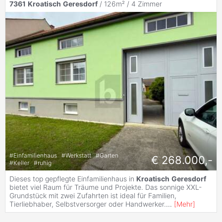
7361
Kroatisch
Geresdorf
/ 126m² /
4 Zimmer
#
Einfamilienhaus
#
Werkstatt
#
Garten
€ 268.000,-
#
Keller
#
ruhig
Dieses top gepflegte Einfamilienhaus in
Kroatisch
Geresdorf
bietet viel Raum für Träume und Projekte. Das sonnige XXL-
Grundstück mit zwei Zufahrten ist ideal für Familien,
Tierliebhaber, Selbstversorger oder Handwerker.
...
[
Mehr
]