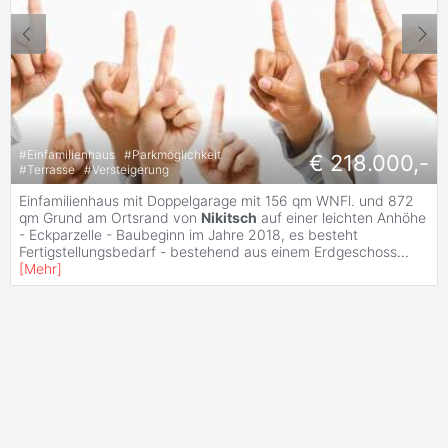
#
Einfamilienhaus
#
Parkmöglichkeit
€ 218.000,-
#
Terrasse
#
Versteigerung
Einfamilienhaus mit Doppelgarage mit 156 qm WNFl. und 872
qm Grund am Ortsrand von
Nikitsch
auf einer leichten Anhöhe
- Eckparzelle - Baubeginn im Jahre 2018, es besteht
Fertigstellungsbedarf - bestehend aus einem Erdgeschoss
...
[
Mehr
]