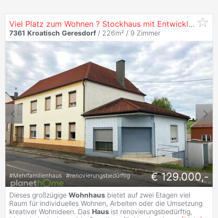
Viel Platz zum Wohnen ? Stockhaus mit Entwicklungspotenzial
7361
Kroatisch
Geresdorf
/ 226m² /
9 Zimmer
€ 129.000,-
#
Mehrfamilienhaus
#
renovierungsbedürftig
Dieses großzügige
Wohnhaus
bietet auf zwei Etagen viel
Raum für individuelles Wohnen, Arbeiten oder die Umsetzung
kreativer Wohnideen. Das
Haus
ist renovierungsbedürftig,