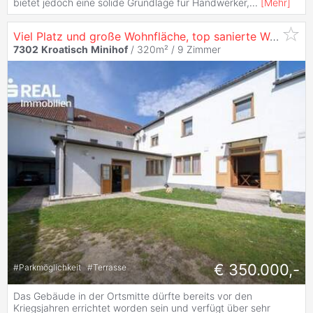
bietet jedoch eine solide Grundlage für Handwerker,
...
[
Mehr
]
Viel Platz und große Wohnfläche, top sanierte Wohnung und weiteres Potential auf 2.302m² Grund zu
7302
Kroatisch
Minihof
/ 320m² /
9 Zimmer
€ 350.000,-
#
Parkmöglichkeit
#
Terrasse
Das Gebäude in der Ortsmitte dürfte bereits vor den
Kriegsjahren errichtet worden sein und verfügt über sehr