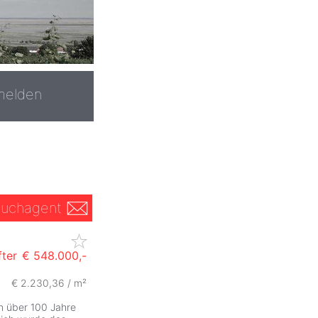
melden
uchagent
ter
€ 548.000,-
€ 2.230,36 / m²
ZurÃ
in über 100 Jahre