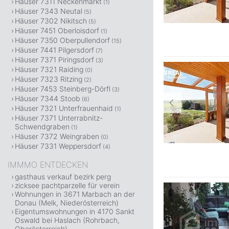
Häuser 7311 Neckenmarkt
(1)
Häuser 7343 Neutal
(5)
Häuser 7302 Nikitsch
(5)
Häuser 7451 Oberloisdorf
(1)
Häuser 7350 Oberpullendorf
(15)
Häuser 7441 Pilgersdorf
(7)
Häuser 7371 Piringsdorf
(3)
Häuser 7321 Raiding
(0)
Häuser 7323 Ritzing
(2)
Häuser 7453 Steinberg-Dörfl
(3)
Häuser 7344 Stoob
(6)
Häuser 7321 Unterfrauenhaid
(1)
Häuser 7371 Unterrabnitz-
Schwendgraben
(1)
Häuser 7372 Weingraben
(0)
Häuser 7331 Weppersdorf
(4)
IMMMO ENTDECKEN
gasthaus verkauf bezirk perg
zicksee pachtparzelle für verein
Wohnungen in 3671 Marbach an der
Donau (Melk, Niederösterreich)
Eigentumswohnungen in 4170 Sankt
Oswald bei Haslach (Rohrbach,
Oberösterreich)