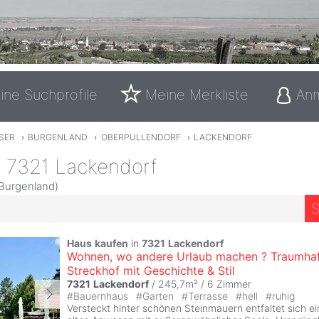
ine Suchprofile
Meine Merkliste
An
SER
›
BURGENLAND
›
OBERPULLENDORF
›
LACKENDORF
n 7321 Lackendorf
 Burgenland)
S
Haus
kaufen
in
7321
Lackendorf
Wohnen, wo andere Urlaub machen ? Traumhaf
Streckhof mit Geschichte & Stil
7321
Lackendorf
/ 245,7m² /
6 Zimmer
#
Bauernhaus
#
Garten
#
Terrasse
#
hell
#
ruhig
Versteckt hinter schönen Steinmauern entfaltet sich e