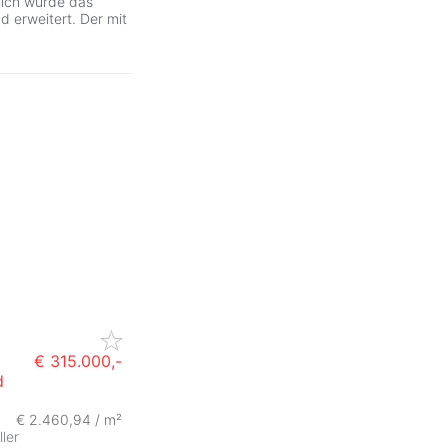
lich wurde das
d erweitert. Der mit
€ 315.000,-
d
ZurÃ
€ 2.460,94 / m²
ller