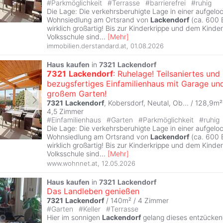
#
Parkmöglichkeit
#
Terrasse
#
barrierefrei
#
ruhig
Die Lage: Die verkehrsberuhigte Lage in einer aufgelo
Wohnsiedlung am Ortsrand von
Lackendorf
(ca. 600 E
wirklich großartig! Bis zur Kinderkrippe und dem Kinde
Volksschule sind
...
[
Mehr
]
immobilien.derstandard.at
,
01.08.2026
Haus
kaufen
in
7321
Lackendorf
7321
Lackendorf
: Ruhelage! Teilsaniertes und
bezugsfertiges Einfamilienhaus mit Garage un
großem Garten!
7321
Lackendorf
, Kobersdorf, Neutal, Ob... / 128,9m²
4,5 Zimmer
#
Einfamilienhaus
#
Garten
#
Parkmöglichkeit
#
ruhig
Die Lage: Die verkehrsberuhigte Lage in einer aufgelo
Wohnsiedlung am Ortsrand von
Lackendorf
(ca. 600 E
wirklich großartig! Bis zur Kinderkrippe und dem Kinde
Volksschule sind
...
[
Mehr
]
www.wohnnet.at
,
12.05.2026
Haus
kaufen
in
7321
Lackendorf
Das Landleben genießen
7321
Lackendorf
/ 140m² /
4 Zimmer
#
Garten
#
Keller
#
Terrasse
Hier im sonnigen
Lackendorf
gelang dieses entzücke