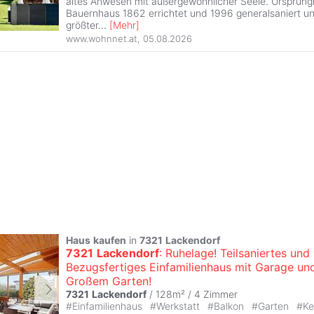
altes Anwesen mit außergewöhnlicher Seele. Ursprüng
Bauernhaus 1862 errichtet und 1996 generalsaniert un
größter
...
[
Mehr
]
www.wohnnet.at
,
05.08.2026
Haus
kaufen
in
7321
Lackendorf
7321
Lackendorf
: Ruhelage! Teilsaniertes und
Bezugsfertiges Einfamilienhaus mit Garage un
Großem Garten!
7321
Lackendorf
/ 128m² /
4 Zimmer
#
Einfamilienhaus
#
Werkstatt
#
Balkon
#
Garten
#
Ke