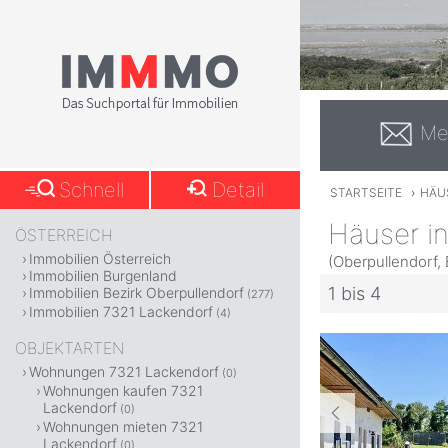
Me
Schnell
Detail
STARTSEITE
›
HÄU
Häuser i
ÖSTERREICH
Immobilien Österreich
(Oberpullendorf,
Immobilien Burgenland
1 bis 4
Immobilien Bezirk Oberpullendorf
(277)
Immobilien 7321 Lackendorf
(4)
OBJEKTARTEN
Wohnungen 7321 Lackendorf
(0)
Wohnungen kaufen 7321
Lackendorf
(0)
Wohnungen mieten 7321
Lackendorf
(0)