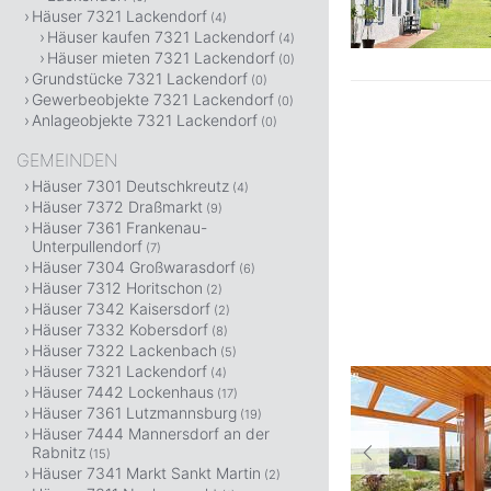
Häuser 7321 Lackendorf
(4)
Häuser kaufen 7321 Lackendorf
(4)
Häuser mieten 7321 Lackendorf
(0)
Grundstücke 7321 Lackendorf
(0)
Gewerbeobjekte 7321 Lackendorf
(0)
Anlageobjekte 7321 Lackendorf
(0)
GEMEINDEN
Häuser 7301 Deutschkreutz
(4)
Häuser 7372 Draßmarkt
(9)
Häuser 7361 Frankenau-
Unterpullendorf
(7)
Häuser 7304 Großwarasdorf
(6)
Häuser 7312 Horitschon
(2)
Häuser 7342 Kaisersdorf
(2)
Häuser 7332 Kobersdorf
(8)
Häuser 7322 Lackenbach
(5)
Häuser 7321 Lackendorf
(4)
Häuser 7442 Lockenhaus
(17)
Häuser 7361 Lutzmannsburg
(19)
Häuser 7444 Mannersdorf an der
Rabnitz
(15)
Häuser 7341 Markt Sankt Martin
(2)