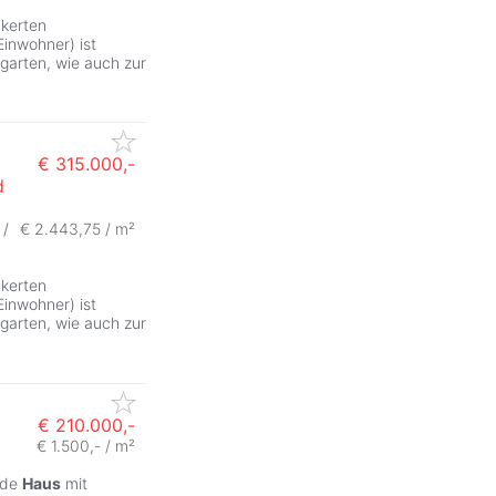
ckerten
inwohner) ist
rgarten, wie auch zur
€ 315.000,-
d
ZurÃ
 /
€ 2.443,75 / m²
ckerten
inwohner) ist
rgarten, wie auch zur
€ 210.000,-
€ 1.500,- / m²
nde
Haus
mit