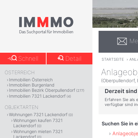
Me
Schnell
Detail
STARTSEITE
›
ANL
Anlageob
ÖSTERREICH
Immobilien Österreich
(Oberpullendorf,
Immobilien Burgenland
Immobilien Bezirk Oberpullendorf
Derzeit sind
(277)
Immobilien 7321 Lackendorf
(4)
Erfahren Sie als 
verfügbar sind i
OBJEKTARTEN
Wohnungen 7321 Lackendorf
(0)
Wohnungen kaufen 7321
Suchen Sie in 
Lackendorf
(0)
Wohnungen mieten 7321
Anlageobje
Lackendorf
(0)