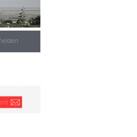
melden
ent