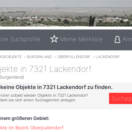
ine Suchprofile
Meine Merkliste
An
AGEOBJEKTE
›
BURGENLAND
›
OBERPULLENDORF
›
LACKENDORF
jekte in 7321 Lackendorf
 Burgenland)
 keine Objekte in 7321 Lackendorf zu finden.
erster sobald wieder Objekte in 7321 Lackendorf
Suchag
ndem sie sich einen Suchagenten anlegen
einem größeren Gebiet:
kte im Bezirk Oberpullendorf