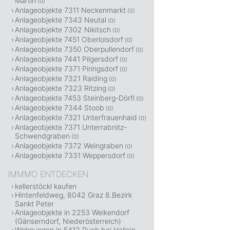
Martin
(0)
Anlageobjekte 7311 Neckenmarkt
(0)
Anlageobjekte 7343 Neutal
(0)
Anlageobjekte 7302 Nikitsch
(0)
Anlageobjekte 7451 Oberloisdorf
(0)
Anlageobjekte 7350 Oberpullendorf
(0)
Anlageobjekte 7441 Pilgersdorf
(0)
Anlageobjekte 7371 Piringsdorf
(0)
Anlageobjekte 7321 Raiding
(0)
Anlageobjekte 7323 Ritzing
(0)
Anlageobjekte 7453 Steinberg-Dörfl
(0)
Anlageobjekte 7344 Stoob
(0)
Anlageobjekte 7321 Unterfrauenhaid
(0)
Anlageobjekte 7371 Unterrabnitz-
Schwendgraben
(0)
Anlageobjekte 7372 Weingraben
(0)
Anlageobjekte 7331 Weppersdorf
(0)
IMMMO ENTDECKEN
kellerstöckl kaufen
Hintenfeldweg, 8042 Graz 8.Bezirk
Sankt Peter
Anlageobjekte in 2253 Weikendorf
(Gänserndorf, Niederösterreich)
Wohnungen in 5412 Puch bei Hallein