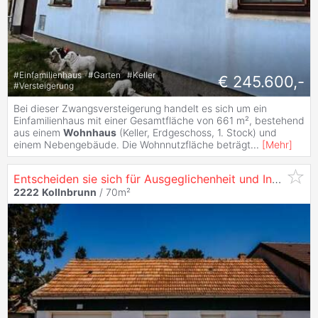
#
Einfamilienhaus
#
Garten
#
Keller
€ 245.600,-
#
Versteigerung
Bei dieser Zwangsversteigerung handelt es sich um ein
Einfamilienhaus mit einer Gesamtfläche von 661 m², bestehend
aus einem
Wohnhaus
(Keller, Erdgeschoss, 1. Stock) und
einem Nebengebäude. Die Wohnnutzfläche beträgt
...
[
Mehr
]
Entscheiden sie sich für Ausgeglichenheit und Inspiration
2222
Kollnbrunn
/ 70m²