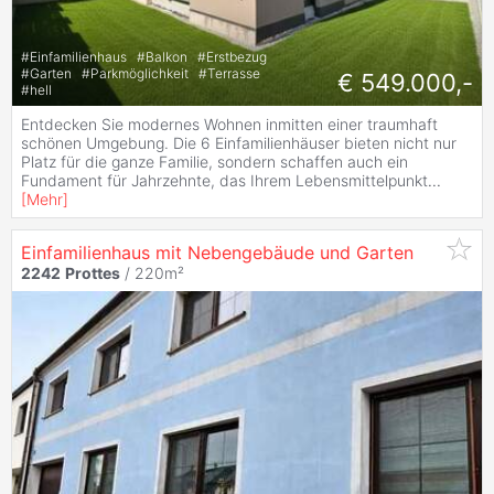
#
Einfamilienhaus
#
Balkon
#
Erstbezug
#
Garten
#
Parkmöglichkeit
#
Terrasse
€ 549.000,-
#
hell
Entdecken Sie modernes Wohnen inmitten einer traumhaft
schönen Umgebung. Die 6 Einfamilienhäuser bieten nicht nur
Platz für die ganze Familie, sondern schaffen auch ein
Fundament für Jahrzehnte, das Ihrem Lebensmittelpunkt
...
[
Mehr
]
Einfamilienhaus mit Nebengebäude und Garten
2242
Prottes
/ 220m²