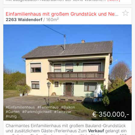
Einfamilienhaus mit großem Grundstück und Nebengebäude in traumhaft ruhiger Lage
2263
Waidendorf
/ 160m²
#
Einfamilienhaus
#
Ferienhaus
#
Balkon
#
Garten
#
Parkmöglichkeit
#
Terrasse
€ 350.000,-
#
ruhig
Charmantes Einfamilienhaus mit großem Bauland-Grundstück
und zusätzlichem Gäste-/Ferienhaus Zum
Verkauf
gelangt ein