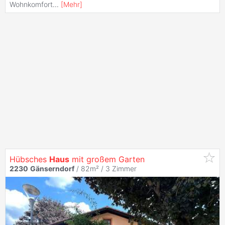
Wohnkomfort
...
[
Mehr
]
Hübsches
Haus
mit großem Garten
2230
Gänserndorf
/ 82m² /
3 Zimmer