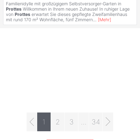
Familienidylle mit großzügigem Selbstversorger-Garten in
Prottes
Willkommen in Ihrem neuen Zuhause! In ruhiger Lage
von
Prottes
erwartet Sie dieses gepflegte Zweifamilienhaus
mit rund 170 m² Wohnfläche, fünf Zimmern
...
[
Mehr
]
1
2
3
...
34