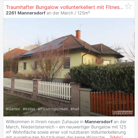
Traumhafter Bungalow vollunterkellert mit Fitness und Kino, perfekt und gepflegt mit wunderbaren Garten
2261
Mannersdorf
an der March / 125m²
#
Garten
#
Keller
#
Parkmöglichkeit
#
hell
Willkommen in Ihrem neuen Zuhause in
Mannersdorf
an der
March, Niederösterreich – ein neuwertiger Bungalow mit 125
m² Wohnfläche sowie einer voll nutzbaren Vollunterkellerung
mit ausgebauten Nutzräumen der keine Wünsche
...
[
Mehr
]