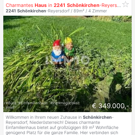
Charmantes
Haus
in
2241
Schönkirchen
-Reyersdorf - Ihr neues Zuhause wartet!
2241
Schönkirchen
-Reyersdorf / 89m² /
4 Zimmer
#
Büro
#
Einfamilienhaus
#
Parkmöglichkeit
€ 349.000,-
#
hell
Willkommen in Ihrem neuen Zuhause in
Schönkirchen
-
Reyersdorf, Niederösterreich! Dieses charmante
Einfamilienhaus bietet auf großzügigen 89 m² Wohnfläche
genügend Platz für die ganze Familie. Hier verbinden sich