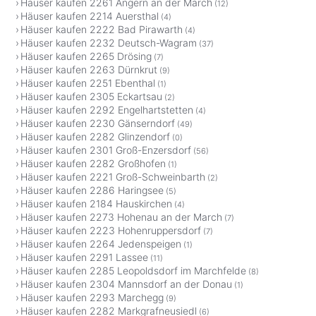
Häuser kaufen 2261 Angern an der March
(12)
Häuser kaufen 2214 Auersthal
(4)
Häuser kaufen 2222 Bad Pirawarth
(4)
Häuser kaufen 2232 Deutsch-Wagram
(37)
Häuser kaufen 2265 Drösing
(7)
Häuser kaufen 2263 Dürnkrut
(9)
Häuser kaufen 2251 Ebenthal
(1)
Häuser kaufen 2305 Eckartsau
(2)
Häuser kaufen 2292 Engelhartstetten
(4)
Häuser kaufen 2230 Gänserndorf
(49)
Häuser kaufen 2282 Glinzendorf
(0)
Häuser kaufen 2301 Groß-Enzersdorf
(56)
Häuser kaufen 2282 Großhofen
(1)
Häuser kaufen 2221 Groß-Schweinbarth
(2)
Häuser kaufen 2286 Haringsee
(5)
Häuser kaufen 2184 Hauskirchen
(4)
Häuser kaufen 2273 Hohenau an der March
(7)
Häuser kaufen 2223 Hohenruppersdorf
(7)
Häuser kaufen 2264 Jedenspeigen
(1)
Häuser kaufen 2291 Lassee
(11)
Häuser kaufen 2285 Leopoldsdorf im Marchfelde
(8)
Häuser kaufen 2304 Mannsdorf an der Donau
(1)
Häuser kaufen 2293 Marchegg
(9)
Häuser kaufen 2282 Markgrafneusiedl
(6)