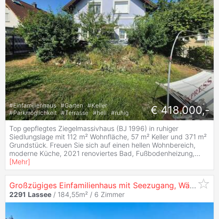
#
Einfamilienhaus
#
Garten
#
Keller
€ 418.000,-
#
Parkmöglichkeit
#
Terrasse
#
hell
#
ruhig
Top gepflegtes Ziegelmassivhaus (BJ 1996) in ruhiger
Siedlungslage mit 112 m² Wohnfläche, 57 m² Keller und 371 m²
Grundstück. Freuen Sie sich auf einen hellen Wohnbereich,
moderne Küche, 2021 renoviertes Bad, Fußbodenheizung,
...
[
Mehr
]
Großzügiges Einfamilienhaus mit Seezugang, Wärmepumpe & PV-Anlage - ideal auch für 2 Wohneinheiten
2291
Lassee
/ 184,55m² /
6 Zimmer