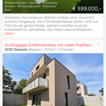
#
Einfamilienhaus
#
Balkon
#
Erstbezug
#
Garten
#
Parkmöglichkeit
#
Terrasse
€ 599.000,-
#
hell
Entdecken Sie modernes Wohnen inmitten einer traumhaft
schönen Umgebung. Die 6 Einfamilienhäuser bieten nicht nur
Platz für die ganze Familie, sondern schaffen auch ein
Fundament für Jahrzehnte, das Ihrem Lebensmittelpunkt
...
[
Mehr
]
Großzügiges Einfamilienhaus mit vielen Freiflächen - Ein Wohngenuss für die ganze Familie - 5 Zimmer - Ziegelmassiv - Pv-Vorbereitung - uvm.
2232
Deutsch
-Wagram / 151,5m² /
5 Zimmer