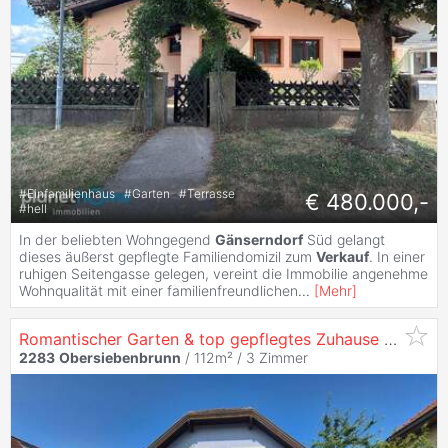
#
Einfamilienhaus
#
Garten
#
Terrasse
€ 480.000,-
#
hell
In der beliebten Wohngegend
Gänserndorf
Süd gelangt
dieses äußerst gepflegte Familiendomizil zum
Verkauf
. In einer
ruhigen Seitengasse gelegen, vereint die Immobilie angenehme
Wohnqualität mit einer familienfreundlichen
...
[
Mehr
]
Romantischer Garten & top gepflegtes Zuhause – sofort bezugsbereit!
2283
Obersiebenbrunn
/ 112m² /
3 Zimmer