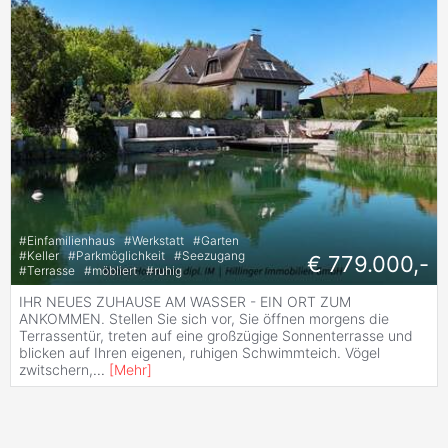
#
Einfamilienhaus
#
Werkstatt
#
Garten
#
Keller
#
Parkmöglichkeit
#
Seezugang
€ 779.000,-
#
Terrasse
#
möbliert
#
ruhig
IHR NEUES ZUHAUSE AM WASSER - EIN ORT ZUM
ANKOMMEN. Stellen Sie sich vor, Sie öffnen morgens die
Terrassentür, treten auf eine großzügige Sonnenterrasse und
blicken auf Ihren eigenen, ruhigen Schwimmteich. Vögel
zwitschern,
...
[
Mehr
]