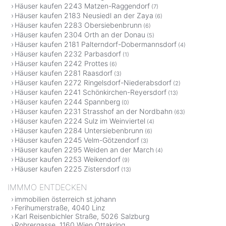
Häuser kaufen 2243 Matzen-Raggendorf
(7)
Häuser kaufen 2183 Neusiedl an der Zaya
(6)
Häuser kaufen 2283 Obersiebenbrunn
(6)
Häuser kaufen 2304 Orth an der Donau
(5)
Häuser kaufen 2181 Palterndorf-Dobermannsdorf
(4)
Häuser kaufen 2232 Parbasdorf
(1)
Häuser kaufen 2242 Prottes
(6)
Häuser kaufen 2281 Raasdorf
(3)
Häuser kaufen 2272 Ringelsdorf-Niederabsdorf
(2)
Häuser kaufen 2241 Schönkirchen-Reyersdorf
(13)
Häuser kaufen 2244 Spannberg
(0)
Häuser kaufen 2231 Strasshof an der Nordbahn
(63)
Häuser kaufen 2224 Sulz im Weinviertel
(4)
Häuser kaufen 2284 Untersiebenbrunn
(6)
Häuser kaufen 2245 Velm-Götzendorf
(3)
Häuser kaufen 2295 Weiden an der March
(4)
Häuser kaufen 2253 Weikendorf
(9)
Häuser kaufen 2225 Zistersdorf
(13)
IMMMO ENTDECKEN
immobilien österreich st.johann
Ferihumerstraße, 4040 Linz
Karl Reisenbichler Straße, 5026 Salzburg
Rohrergasse, 1160 Wien Ottakring