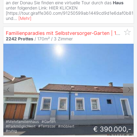
an der Donau Sie finden eine virtuelle Tour durch das
Haus
unter folgenden Link: HIER KLICKEN
[https://tour.giraffe360.com/91250599ab1449cd9d1e6daf0b81b
und
...
[
Mehr
]
Familienparadies mit Selbstversorger-Garten | 170 m² Wohnfläche auf 1.100 m² Grund
2242
Prottes
/ 170m² /
3 Zimmer
#
Mehrfamilienhaus
#
Garten
#
Parkmöglichkeit
#
Terrasse
#
möbliert
€ 390.000,-
#
ruhig