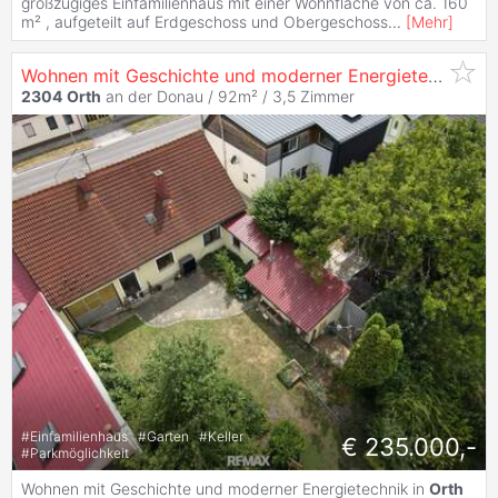
großzügiges Einfamilienhaus mit einer Wohnfläche von ca. 160
m² , aufgeteilt auf Erdgeschoss und Obergeschoss
...
[
Mehr
]
Wohnen mit Geschichte und moderner Energietechnik in
2304
Orth
an der Donau / 92m² /
3,5 Zimmer
#
Einfamilienhaus
#
Garten
#
Keller
€ 235.000,-
#
Parkmöglichkeit
Wohnen mit Geschichte und moderner Energietechnik in
Orth