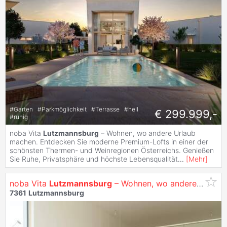
#
Garten
#
Parkmöglichkeit
#
Terrasse
#
hell
€ 299.999,-
#
ruhig
noba Vita
Lutzmannsburg
– Wohnen, wo andere Urlaub
machen. Entdecken Sie moderne Premium-Lofts in einer der
schönsten Thermen- und Weinregionen Österreichs. Genießen
Sie Ruhe, Privatsphäre und höchste Lebensqualität
...
[
Mehr
]
noba Vita
Lutzmannsburg
– Wohnen, wo andere Urlaub machen
7361
Lutzmannsburg