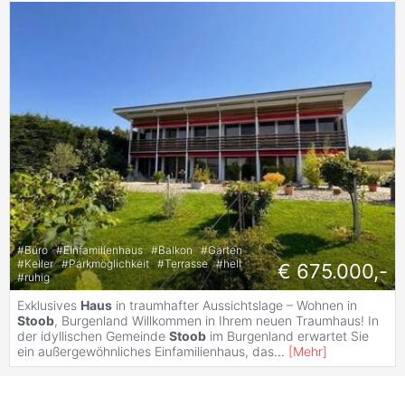
#
Büro
#
Einfamilienhaus
#
Balkon
#
Garten
#
Keller
#
Parkmöglichkeit
#
Terrasse
#
hell
€ 675.000,-
#
ruhig
Exklusives
Haus
in traumhafter Aussichtslage – Wohnen in
Stoob
, Burgenland Willkommen in Ihrem neuen Traumhaus! In
der idyllischen Gemeinde
Stoob
im Burgenland erwartet Sie
ein außergewöhnliches Einfamilienhaus, das
...
[
Mehr
]