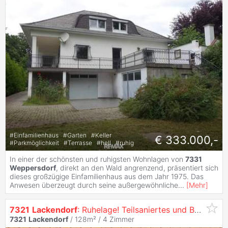
#
Einfamilienhaus
#
Garten
#
Keller
€ 333.000,-
#
Parkmöglichkeit
#
Terrasse
#
hell
#
ruhig
In einer der schönsten und ruhigsten Wohnlagen von
7331
Weppersdorf
, direkt an den Wald angrenzend, präsentiert sich
dieses großzügige Einfamilienhaus aus dem Jahr 1975. Das
Anwesen überzeugt durch seine außergewöhnliche
...
[
Mehr
]
7321
Lackendorf
: Ruhelage! Teilsaniertes und Bezugsfertiges Einfamilienhaus mit Garage und Großem Garten!
7321
Lackendorf
/ 128m² /
4 Zimmer