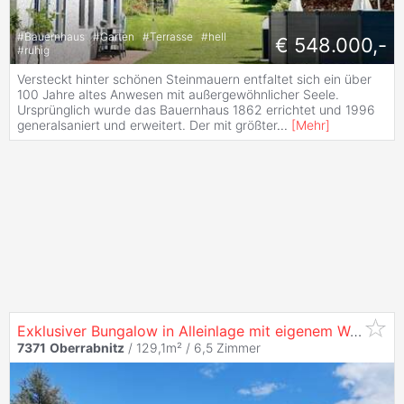
#
Bauernhaus
#
Garten
#
Terrasse
#
hell
€ 548.000,-
#
ruhig
Versteckt hinter schönen Steinmauern entfaltet sich ein über
100 Jahre altes Anwesen mit außergewöhnlicher Seele.
Ursprünglich wurde das Bauernhaus 1862 errichtet und 1996
generalsaniert und erweitert. Der mit größter
...
[
Mehr
]
Exklusiver Bungalow in Alleinlage mit eigenem Wald, traumhaftem Fernblick und absoluter Privatsphäre
7371
Oberrabnitz
/ 129,1m² /
6,5 Zimmer