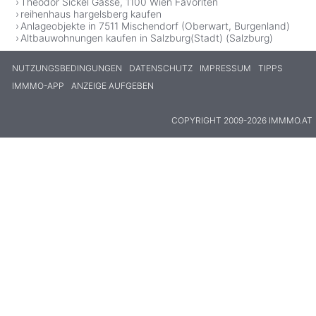
Theodor Sickel Gasse, 1100 Wien Favoriten
reihenhaus hargelsberg kaufen
Anlageobjekte in 7511 Mischendorf (Oberwart, Burgenland)
Altbauwohnungen kaufen in Salzburg(Stadt) (Salzburg)
NUTZUNGSBEDINGUNGEN
DATENSCHUTZ
IMPRESSUM
TIPPS
IMMMO-APP
ANZEIGE AUFGEBEN
COPYRIGHT 2009-2026 IMMMO.AT