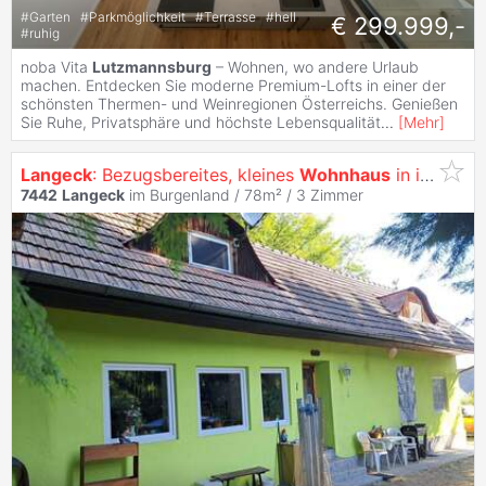
#
Garten
#
Parkmöglichkeit
#
Terrasse
#
hell
€ 299.999,-
#
ruhig
noba Vita
Lutzmannsburg
– Wohnen, wo andere Urlaub
machen. Entdecken Sie moderne Premium-Lofts in einer der
schönsten Thermen- und Weinregionen Österreichs. Genießen
Sie Ruhe, Privatsphäre und höchste Lebensqualität
...
[
Mehr
]
Langeck
: Bezugsbereites, kleines
Wohnhaus
in idyllischer Lage
7442
Langeck
im Burgenland / 78m² /
3 Zimmer