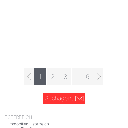
1
2
3
...
6
Suchagent
ÖSTERREICH
Immobilien Österreich