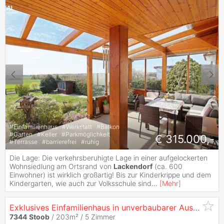
#
Einfamilienhaus
#
Werkstatt
#
Balkon
#
Garten
#
Keller
#
Parkmöglichkeit
€ 315.000,-
#
Terrasse
#
barrierefrei
#
ruhig
Die Lage: Die verkehrsberuhigte Lage in einer aufgelockerten
Wohnsiedlung am Ortsrand von
Lackendorf
(ca. 600
Einwohner) ist wirklich großartig! Bis zur Kinderkrippe und dem
Kindergarten, wie auch zur Volksschule sind
...
[
Mehr
]
Exklusives Einfamilienhaus in unverbaubarer Aussichtslage – Wohnen mit Fernblick und Natur
7344
Stoob
/ 203m² /
5 Zimmer