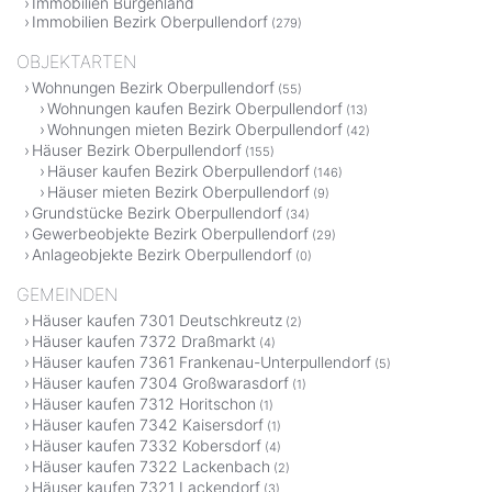
Immobilien Burgenland
Immobilien Bezirk Oberpullendorf
(279)
OBJEKTARTEN
Wohnungen Bezirk Oberpullendorf
(55)
Wohnungen kaufen Bezirk Oberpullendorf
(13)
Wohnungen mieten Bezirk Oberpullendorf
(42)
Häuser Bezirk Oberpullendorf
(155)
Häuser kaufen Bezirk Oberpullendorf
(146)
Häuser mieten Bezirk Oberpullendorf
(9)
Grundstücke Bezirk Oberpullendorf
(34)
Gewerbeobjekte Bezirk Oberpullendorf
(29)
Anlageobjekte Bezirk Oberpullendorf
(0)
GEMEINDEN
Häuser kaufen 7301 Deutschkreutz
(2)
Häuser kaufen 7372 Draßmarkt
(4)
Häuser kaufen 7361 Frankenau-Unterpullendorf
(5)
Häuser kaufen 7304 Großwarasdorf
(1)
Häuser kaufen 7312 Horitschon
(1)
Häuser kaufen 7342 Kaisersdorf
(1)
Häuser kaufen 7332 Kobersdorf
(4)
Häuser kaufen 7322 Lackenbach
(2)
Häuser kaufen 7321 Lackendorf
(3)