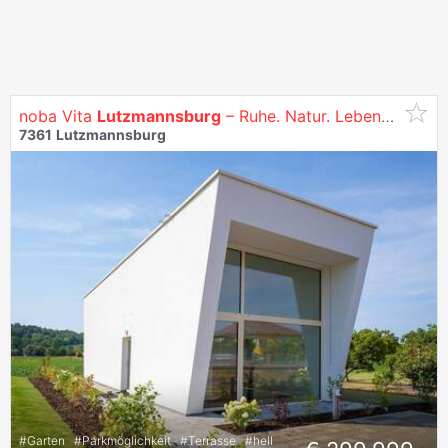
noba Vita
Lutzmannsburg
– Ruhe. Natur. Lebensqualität.
7361
Lutzmannsburg
#
Garten
#
Parkmöglichkeit
#
Terrasse
#
hell