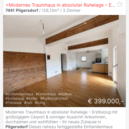
+Modernes Traumhaus in absoluter Ruhelage – Erstbezug mit großzügigem Carport & sonniger Aussicht!+
7441
Pilgersdorf
/ 128,13m² /
3 Zimmer
#
Einfamilienhaus
#
Ferienhaus
#
Balkon
#
Erstbezug
#
Keller
#
Parkmöglichkeit
€ 399.000,-
#
Terrasse
#
hell
#
ruhig
Modernes Traumhaus in absoluter Ruhelage – Erstbezug mit
großzügigem Carport & sonniger Aussicht! Ankommen,
durchatmen und wohlfühlen – Ihr neues Zuhause in
Pilgersdorf
Dieses nahezu fertiggestellte Einfamilienhaus