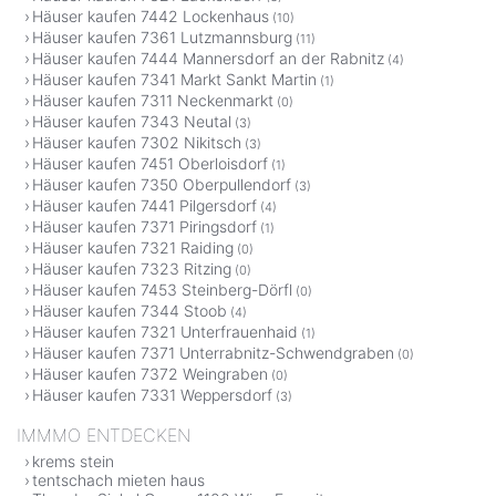
Häuser kaufen 7442 Lockenhaus
(10)
Häuser kaufen 7361 Lutzmannsburg
(11)
Häuser kaufen 7444 Mannersdorf an der Rabnitz
(4)
Häuser kaufen 7341 Markt Sankt Martin
(1)
Häuser kaufen 7311 Neckenmarkt
(0)
Häuser kaufen 7343 Neutal
(3)
Häuser kaufen 7302 Nikitsch
(3)
Häuser kaufen 7451 Oberloisdorf
(1)
Häuser kaufen 7350 Oberpullendorf
(3)
Häuser kaufen 7441 Pilgersdorf
(4)
Häuser kaufen 7371 Piringsdorf
(1)
Häuser kaufen 7321 Raiding
(0)
Häuser kaufen 7323 Ritzing
(0)
Häuser kaufen 7453 Steinberg-Dörfl
(0)
Häuser kaufen 7344 Stoob
(4)
Häuser kaufen 7321 Unterfrauenhaid
(1)
Häuser kaufen 7371 Unterrabnitz-Schwendgraben
(0)
Häuser kaufen 7372 Weingraben
(0)
Häuser kaufen 7331 Weppersdorf
(3)
IMMMO ENTDECKEN
krems stein
tentschach mieten haus