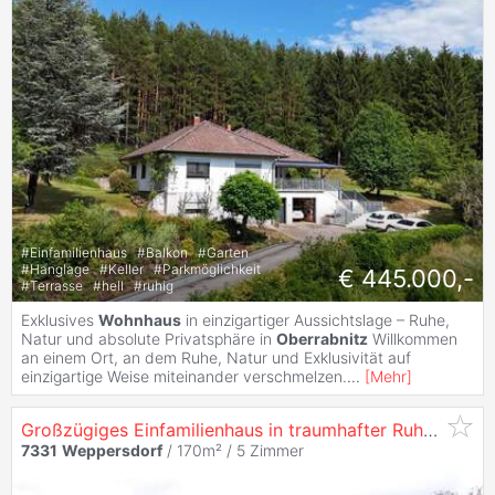
#
Einfamilienhaus
#
Balkon
#
Garten
#
Hanglage
#
Keller
#
Parkmöglichkeit
€ 445.000,-
#
Terrasse
#
hell
#
ruhig
Exklusives
Wohnhaus
in einzigartiger Aussichtslage – Ruhe,
Natur und absolute Privatsphäre in
Oberrabnitz
Willkommen
an einem Ort, an dem Ruhe, Natur und Exklusivität auf
einzigartige Weise miteinander verschmelzen.
...
[
Mehr
]
Großzügiges Einfamilienhaus in traumhafter Ruhelage am Waldrand
7331
Weppersdorf
/ 170m² /
5 Zimmer