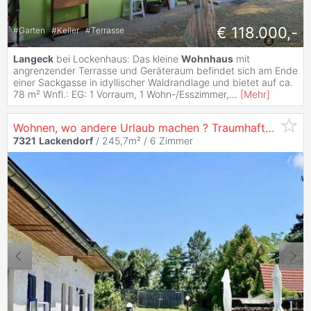
€ 118.000,-
#
Garten
#
Keller
#
Terrasse
Langeck
bei Lockenhaus: Das kleine
Wohnhaus
mit
angrenzender Terrasse und Geräteraum befindet sich am Ende
einer Sackgasse in idyllischer Waldrandlage und bietet auf ca.
78 m² Wnfl.: EG: 1 Vorraum, 1 Wohn-/Esszimmer,
...
[
Mehr
]
Wohnen, wo andere Urlaub machen ? Traumhafter Streckhof mit Geschichte & Stil
7321
Lackendorf
/ 245,7m² /
6 Zimmer