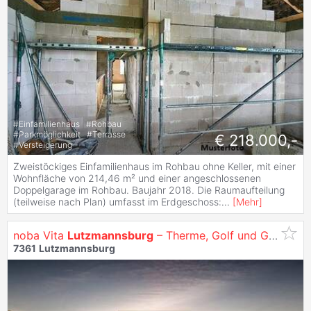
#
Einfamilienhaus
#
Rohbau
#
Parkmöglichkeit
#
Terrasse
€ 218.000,-
#
Versteigerung
Zweistöckiges Einfamilienhaus im Rohbau ohne Keller, mit einer
Wohnfläche von 214,46 m² und einer angeschlossenen
Doppelgarage im Rohbau. Baujahr 2018. Die Raumaufteilung
(teilweise nach Plan) umfasst im Erdgeschoss:
...
[
Mehr
]
noba Vita
Lutzmannsburg
– Therme, Golf und Genuss
7361
Lutzmannsburg