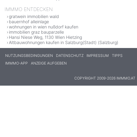
IMMMO ENTDECKEN
gratwein immobilien wald
bauernhof alleinlage
wohnungen in wien nußdorf kaufen
immobilien graz bauparzelle
Hansi Niese Weg, 1130 Wien Hietzing
Altbauwohnungen kaufen in Salzburg(Stadt) (Salzburg)
NUTZUNGSBEDINGUNGEN
DATENSCHUTZ
IMPRESSUM
TIPPS
IMMMO-APP
ANZEIGE AUFGEBEN
COPYRIGHT 2009-2026 IMMMO.AT