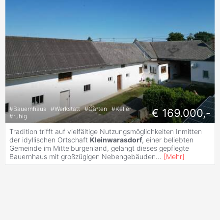
#
Bauernhaus
#
Werkstatt
#
Garten
#
Keller
€ 169.000,-
#
ruhig
Tradition trifft auf vielfältige Nutzungsmöglichkeiten Inmitten
der idyllischen Ortschaft
Kleinwarasdorf
, einer beliebten
Gemeinde im Mittelburgenland, gelangt dieses gepflegte
Bauernhaus mit großzügigen Nebengebäuden
...
[
Mehr
]