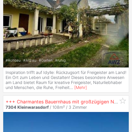
#
Rohbau
#
Altbau
#
Garten
#
ruhig
Inspiration trifft auf Idylle: Rückzugsort für Freigeister am Land!
Ein Ort zum Leben und Gestalten! Dieses besondere Anwesen
am Land bietet Raum für kreative Freigeister, Naturliebhaber
und Menschen, die Ruhe, Freiheit
...
[
Mehr
]
+++ Charmantes Bauernhaus mit großzügigen Nebengebäuden und großem Garten in
7304
Kleinwarasdorf
/ 108m² /
3 Zimmer