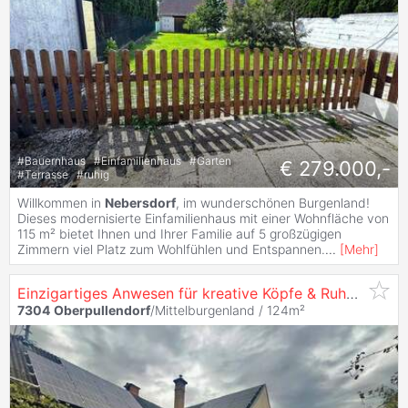
#
Bauernhaus
#
Einfamilienhaus
#
Garten
€ 279.000,-
#
Terrasse
#
ruhig
Willkommen in
Nebersdorf
, im wunderschönen Burgenland!
Dieses modernisierte Einfamilienhaus mit einer Wohnfläche von
115 m² bietet Ihnen und Ihrer Familie auf 5 großzügigen
Zimmern viel Platz zum Wohlfühlen und Entspannen.
...
[
Mehr
]
Einzigartiges Anwesen für kreative Köpfe & Ruhesuchende!
7304
Oberpullendorf
/Mittelburgenland / 124m²