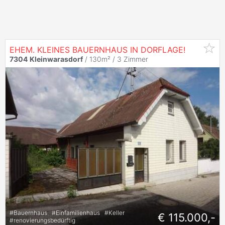
EHEM. KLEINES BAUERNHAUS IN DORFLAGE!
7304
Kleinwarasdorf
/ 130m² /
3 Zimmer
#
Bauernhaus
#
Einfamilienhaus
#
Keller
€ 115.000,-
#
renovierungsbedürftig