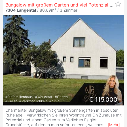
Bungalow mit großem Garten und viel Potenzial zum Verwirklichen im Mittelburgenland
7304
Langental
/ 80,69m² /
3 Zimmer
#
Einfamilienhaus
#
Werkstatt
#
Garten
€ 115.000,-
#
Keller
#
Parkmöglichkeit
#
ruhig
Charmanter Bungalow mit großem Sonnengarten in absoluter
Ruhelage – Verwirklichen Sie Ihren Wohntraum! Ein Zuhause mit
Potenzial und einem Garten zum Verlieben Es gibt
Grundstücke, auf denen man sofort erkennt, welches
...
[
Mehr
]