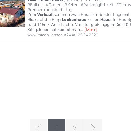
#
Balkon
#
Garten
#
Keller
#
Parkmöglichkeit
#
Terra
#
renovierungsbedürftig
Zum
Verkauf
kommen zwei Häuser in bester Lage mit
Blick auf die Burg
Lockenhaus
Erstes
Haus
: Im Haupt
rund 145m² Wohnfläche. Von der großzügigen Diele (2
Sitzgelegenheit kommt man
...
[
Mehr
]
www.immobilienscout24.at
,
22.04.2026
1
2