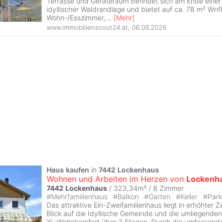
Terrasse und Geräteraum befindet sich am Ende einer
idyllischer Waldrandlage und bietet auf ca. 78 m² Wnfl
Wohn-/Esszimmer,
...
[
Mehr
]
www.immobilienscout24.at
,
06.08.2026
Haus
kaufen
in
7442
Lockenhaus
Wohnen und Arbeiten im Herzen von
Lockenh
7442
Lockenhaus
/ 323,34m² /
8 Zimmer
#
Mehrfamilienhaus
#
Balkon
#
Garten
#
Keller
#
Park
Das attraktive Ein-Zweifamilienhaus liegt in erhöhter 
Blick auf die Idyllische Gemeinde und die umliegenden
XL-Wohnkomfort über 3 Etagen. Durch die umfassend