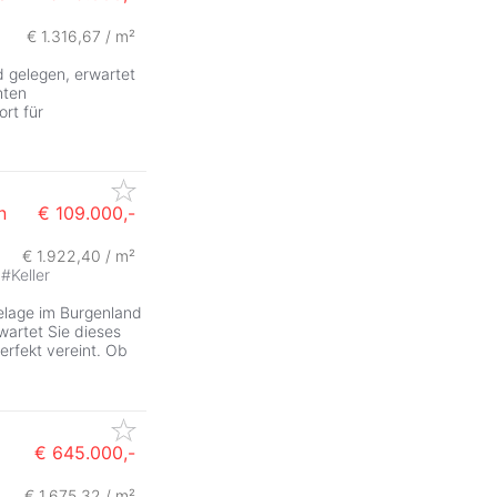
€ 1.316,67 / m²
d gelegen, erwartet
hten
rt für
n
€ 109.000,-
€ 1.922,40 / m²
#
Keller
elage im Burgenland
wartet Sie dieses
rfekt vereint. Ob
€ 645.000,-
€ 1.675,32 / m²