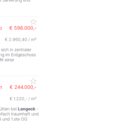
o
€ 598.000,-
€ 2.960,40 / m²
ich in zentraler
ng im Erdgeschoss
it einer
n
€ 244.000,-
€ 1.220,- / m²
ütten bei
Langeck
-
infach traumhaft und
EG und 1.ste OG