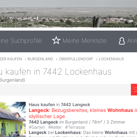
ine Suchprofile
Meine Merkliste
An
SER KAUFEN
›
BURGENLAND
›
OBERPULLENDORF
›
LOCKENHAUS
u kaufen in 7442 Lockenhaus
 Burgenland)
S
Haus
kaufen
in
7442
Langeck
Langeck
: Bezugsbereites, kleines
Wohnhaus
i
idyllischer Lage
7442
Langeck
im Burgenland / 78m² /
3 Zimmer
#
Garten
#
Keller
#
Terrasse
Langeck
bei
Lockenhaus
: Das kleine
Wohnhaus
mit 