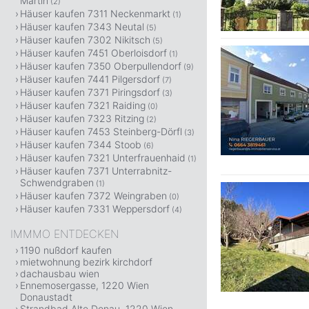
Martin
(2)
Häuser kaufen 7311 Neckenmarkt
(1)
Häuser kaufen 7343 Neutal
(5)
Häuser kaufen 7302 Nikitsch
(5)
Häuser kaufen 7451 Oberloisdorf
(1)
Häuser kaufen 7350 Oberpullendorf
(9)
Häuser kaufen 7441 Pilgersdorf
(7)
Häuser kaufen 7371 Piringsdorf
(3)
Häuser kaufen 7321 Raiding
(0)
Häuser kaufen 7323 Ritzing
(2)
Häuser kaufen 7453 Steinberg-Dörfl
(3)
Häuser kaufen 7344 Stoob
(6)
Häuser kaufen 7321 Unterfrauenhaid
(1)
Häuser kaufen 7371 Unterrabnitz-
Schwendgraben
(1)
Häuser kaufen 7372 Weingraben
(0)
Häuser kaufen 7331 Weppersdorf
(4)
IMMMO ENTDECKEN
1190 nußdorf kaufen
mietwohnung bezirk kirchdorf
dachausbau wien
Ennemosergasse, 1220 Wien
Donaustadt
Strandbad Alte Donau, 1220 Wien