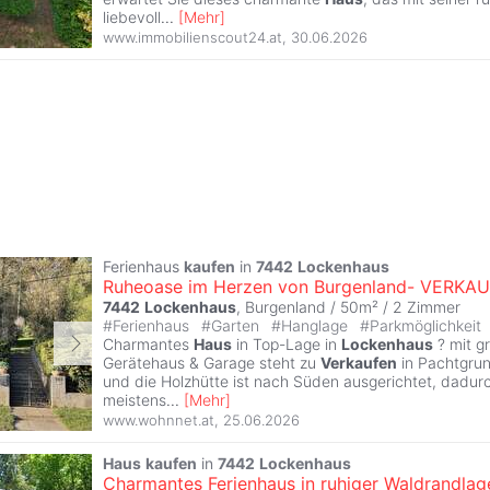
liebevoll
...
[
Mehr
]
www.immobilienscout24.at
,
30.06.2026
Ferienhaus
kaufen
in
7442
Lockenhaus
Ruheoase im Herzen von Burgenland- VERKAU
7442
Lockenhaus
, Burgenland / 50m² /
2 Zimmer
#
Ferienhaus
#
Garten
#
Hanglage
#
Parkmöglichkeit
Charmantes
Haus
in Top-Lage in
Lockenhaus
? mit g
Gerätehaus & Garage steht zu
Verkaufen
in Pachtgrun
und die Holzhütte ist nach Süden ausgerichtet, dadurch
meistens
...
[
Mehr
]
www.wohnnet.at
,
25.06.2026
Haus
kaufen
in
7442
Lockenhaus
Charmantes Ferienhaus in ruhiger Waldrandlage