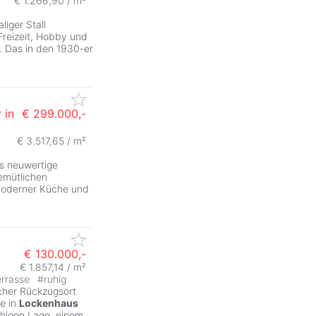
€ 1.266,90 / m²
liger Stall
Freizeit, Hobby und
 Das in den 1930-er
 in
€ 299.000,-
€ 3.517,65 / m²
as neuwertige
emütlichen
moderner Küche und
€ 130.000,-
€ 1.857,14 / m²
errasse
#
ruhig
icher Rückzugsort
he in
Lockenhaus
ruhigen Lage, einem