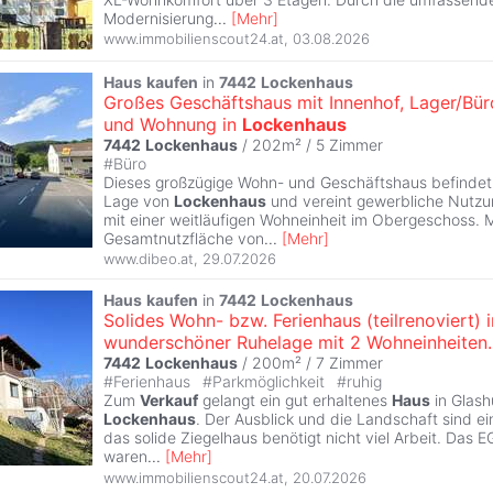
Modernisierung
...
[
Mehr
]
www.immobilienscout24.at
,
03.08.2026
Haus
kaufen
in
7442
Lockenhaus
Großes Geschäftshaus mit Innenhof, Lager/Bür
und Wohnung in
Lockenhaus
7442
Lockenhaus
/ 202m² /
5 Zimmer
#
Büro
Dieses großzügige Wohn- und Geschäftshaus befindet s
Lage von
Lockenhaus
und vereint gewerbliche Nutzu
mit einer weitläufigen Wohneinheit im Obergeschoss. M
Gesamtnutzfläche von
...
[
Mehr
]
www.dibeo.at
,
29.07.2026
Haus
kaufen
in
7442
Lockenhaus
Solides Wohn- bzw. Ferienhaus (teilrenoviert) i
wunderschöner Ruhelage mit 2 Wohneinheiten.
7442
Lockenhaus
/ 200m² /
7 Zimmer
#
Ferienhaus
#
Parkmöglichkeit
#
ruhig
Zum
Verkauf
gelangt ein gut erhaltenes
Haus
in Glash
Lockenhaus
. Der Ausblick und die Landschaft sind e
das solide Ziegelhaus benötigt nicht viel Arbeit. Das 
waren
...
[
Mehr
]
www.immobilienscout24.at
,
20.07.2026