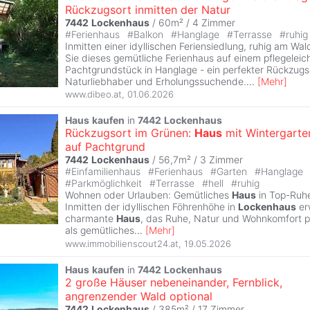
Rückzugsort inmitten der Natur
7442
Lockenhaus
/ 60m² /
4 Zimmer
#
Ferienhaus
#
Balkon
#
Hanglage
#
Terrasse
#
ruhig
Inmitten einer idyllischen Feriensiedlung, ruhig am Wal
Sie dieses gemütliche Ferienhaus auf einem pflegeleic
Pachtgrundstück in Hanglage - ein perfekter Rückzugso
Naturliebhaber und Erholungssuchende.
...
[
Mehr
]
www.dibeo.at
,
01.06.2026
Haus
kaufen
in
7442
Lockenhaus
Rückzugsort im Grünen:
Haus
mit Wintergarte
auf Pachtgrund
7442
Lockenhaus
/ 56,7m² /
3 Zimmer
#
Einfamilienhaus
#
Ferienhaus
#
Garten
#
Hanglage
#
Parkmöglichkeit
#
Terrasse
#
hell
#
ruhig
Wohnen oder Urlauben: Gemütliches
Haus
in Top-Ruh
Inmitten der idyllischen Föhrenhöhe in
Lockenhaus
er
charmante
Haus
, das Ruhe, Natur und Wohnkomfort pe
als gemütliches
...
[
Mehr
]
www.immobilienscout24.at
,
19.05.2026
Haus
kaufen
in
7442
Lockenhaus
2 große Häuser nebeneinander, Fernblick,
angrenzender Wald optional
7442
Lockenhaus
/ 385m² /
17 Zimmer