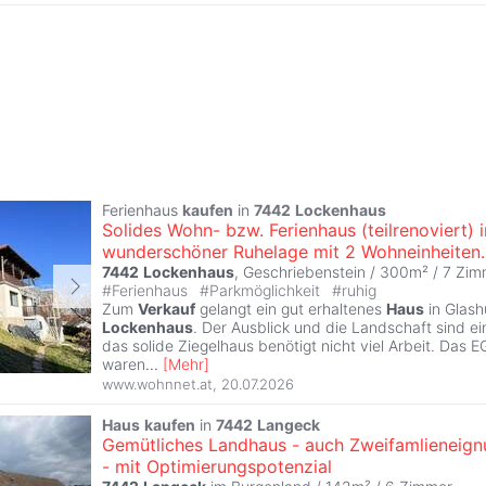
Ferienhaus
kaufen
in
7442
Lockenhaus
Solides Wohn- bzw. Ferienhaus (teilrenoviert) i
wunderschöner Ruhelage mit 2 Wohneinheiten.
7442
Lockenhaus
, Geschriebenstein / 300m² /
7 Zim
#
Ferienhaus
#
Parkmöglichkeit
#
ruhig
Zum
Verkauf
gelangt ein gut erhaltenes
Haus
in Glash
Lockenhaus
. Der Ausblick und die Landschaft sind e
das solide Ziegelhaus benötigt nicht viel Arbeit. Das 
waren
...
[
Mehr
]
www.wohnnet.at
,
20.07.2026
Haus
kaufen
in
7442
Langeck
Gemütliches Landhaus - auch Zweifamlieneig
- mit Optimierungspotenzial