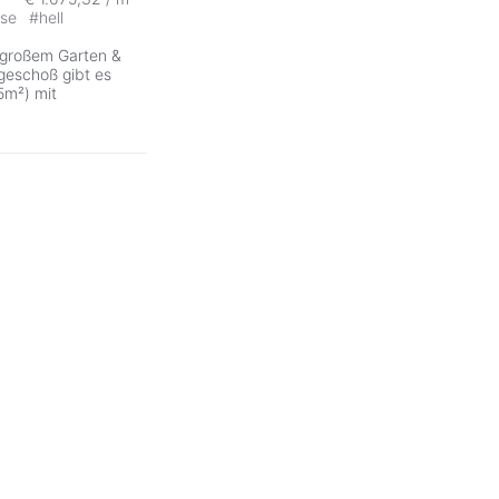
sse
#
hell
 großem Garten &
geschoß gibt es
5m²) mit