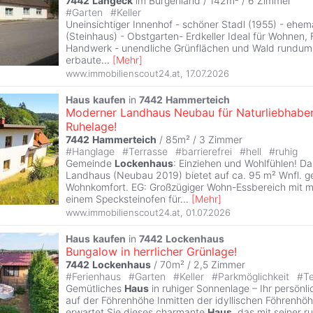
7442
Langeck
im Burgenland / 142m² /
6 Zimmer
#
Garten
#
Keller
Uneinsichtiger Innenhof - schöner Stadl (1955) - ehema
(Steinhaus) - Obstgarten- Erdkeller Ideal für Wohnen, 
Handwerk - unendliche Grünflächen und Wald rundum.
erbaute
...
[
Mehr
]
www.immobilienscout24.at
,
17.07.2026
Haus
kaufen
in
7442
Hammerteich
Moderner Landhaus Neubau für Naturliebhaber
Ruhelage!
7442
Hammerteich
/ 85m² /
3 Zimmer
#
Hanglage
#
Terrasse
#
barrierefrei
#
hell
#
ruhig
Gemeinde
Lockenhaus
: Einziehen und Wohlfühlen! D
Landhaus (Neubau 2019) bietet auf ca. 95 m² Wnfl. g
Wohnkomfort. EG: Großzügiger Wohn-Essbereich mit 
einem Specksteinofen für
...
[
Mehr
]
www.immobilienscout24.at
,
01.07.2026
Haus
kaufen
in
7442
Lockenhaus
Bungalow in herrlicher Grünlage!
7442
Lockenhaus
/ 70m² /
2,5 Zimmer
#
Ferienhaus
#
Garten
#
Keller
#
Parkmöglichkeit
#
T
Gemütliches
Haus
in ruhiger Sonnenlage – Ihr persönl
auf der Föhrenhöhe Inmitten der idyllischen Föhrenhö
erwartet Sie dieses charmante
Haus
, das mit seiner 