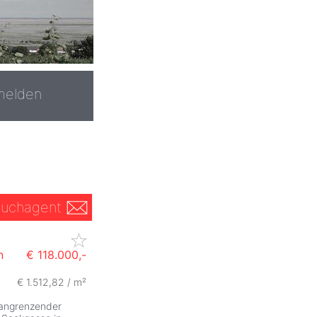
melden
uchagent
n
€ 118.000,-
€ 1.512,82 / m²
angrenzender