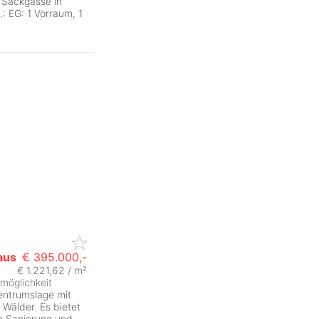
 Sackgasse in
.: EG: 1 Vorraum, 1
aus
€ 395.000,-
€ 1.221,62 / m²
möglichkeit
Zentrumslage mit
 Wälder. Es bietet
e Sanierung und