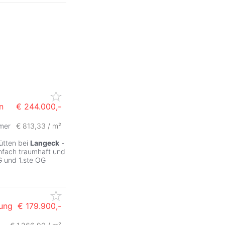
n
€ 244.000,-
mer
€ 813,33 / m²
ZurÃ
ütten bei
Langeck
-
infach traumhaft und
EG und 1.ste OG
nung
€ 179.900,-