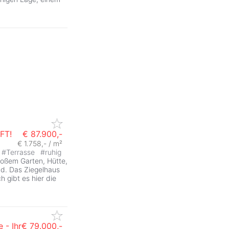
FT!
€ 87.900,-
€ 1.758,- / m²
#
Terrasse
#
ruhig
ZurÃ
roßem Garten, Hütte,
d. Das Ziegelhaus
 gibt es hier die
 - Ihr
€ 79.000,-