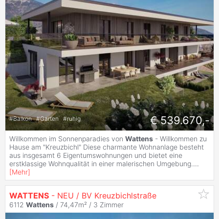
€ 539.670,-
#
Balkon
#
Garten
#
ruhig
Willkommen im Sonnenparadies von
Wattens
- Willkommen zu
Hause am "Kreuzbichl" Diese charmante Wohnanlage besteht
aus insgesamt 6 Eigentumswohnungen und bietet eine
erstklassige Wohnqualität in einer malerischen Umgebung.
...
[
Mehr
]
WATTENS
- NEU / BV Kreuzbichlstraße
6112
Wattens
/ 74,47m² /
3 Zimmer