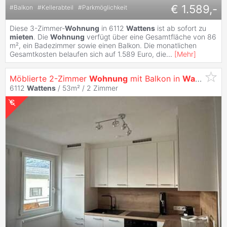
€ 1.589,-
#
Balkon
#
Kellerabteil
#
Parkmöglichkeit
Diese 3-Zimmer-
Wohnung
in 6112
Wattens
ist ab sofort zu
mieten
. Die
Wohnung
verfügt über eine Gesamtfläche von 86
m², ein Badezimmer sowie einen Balkon. Die monatlichen
Gesamtkosten belaufen sich auf 1.589 Euro, die
...
[
Mehr
]
Möblierte 2-Zimmer
Wohnung
mit Balkon in
Wattens
6112
Wattens
/ 53m² /
2 Zimmer