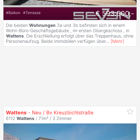
€ 593.500,-
#
Balkon
#
Terrasse
Die beiden
Wohnungen
3a und 3b befinden sich in einem
Wohn-Büro-Geschäftsgebäude , im ersten Obergeschoss , in
Wattens
. Die Erschließung erfolgt über das Treppenhaus, ohne
Personenaufzug. Beide Immobilien verfügen über
...
[
Mehr
]
Wattens
- Neu / Bv Kreuzbichlstraße
6112
Wattens
/ 71m² /
3 Zimmer