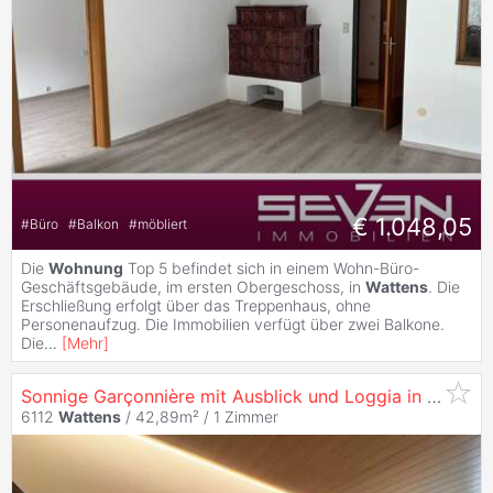
€ 1.048,05
#
Büro
#
Balkon
#
möbliert
Die
Wohnung
Top 5 befindet sich in einem Wohn-Büro-
Geschäftsgebäude, im ersten Obergeschoss, in
Wattens
. Die
Erschließung erfolgt über das Treppenhaus, ohne
Personenaufzug. Die Immobilien verfügt über zwei Balkone.
Die
...
[
Mehr
]
Sonnige Garçonnière mit Ausblick und Loggia in
Watten
6112
Wattens
/ 42,89m² /
1 Zimmer