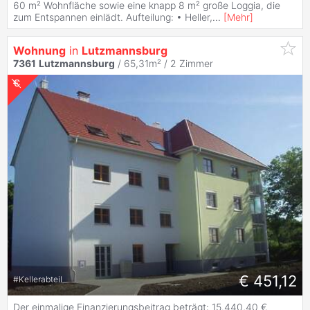
60 m² Wohnfläche sowie eine knapp 8 m² große Loggia, die
zum Entspannen einlädt. Aufteilung: • Heller,
...
[
Mehr
]
Wohnung
in
Lutzmannsburg
7361
Lutzmannsburg
/ 65,31m² /
2 Zimmer
€ 451,12
#
Kellerabteil
Der einmalige Finanzierungsbeitrag beträgt: 15.440,40 €