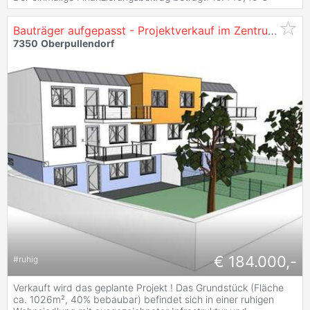
Bauträger aufgepasst - Projektverkauf im Zentrum von
O
7350
Oberpullendorf
€ 184.000,-
#
ruhig
Verkauft wird das geplante Projekt ! Das Grundstück (Fläche
ca. 1026m², 40% bebaubar) befindet sich in einer ruhigen