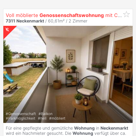
Voll möblierte
Genossenschaftswohnung
mit Carport in
7311
Neckenmarkt
/ 60,61m² /
2 Zimmer
#
Genossenschaft
#
Balkon
#
Parkmöglichkeit
#
hell
#
möbliert
Für eine gepflegte und gemütliche
Wohnung
in
Neckenmarkt
wird ein Nachmieter gesucht. Die
Wohnung
verfügt über ca.