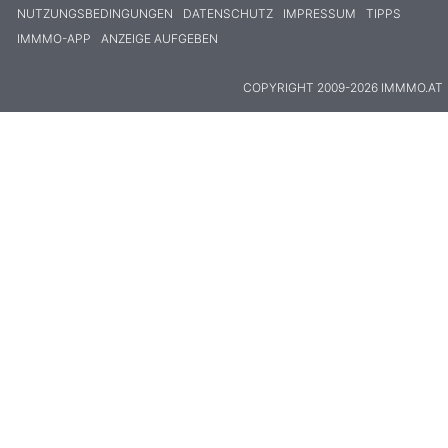
NUTZUNGSBEDINGUNGEN
DATENSCHUTZ
IMPRESSUM
TIPPS
IMMMO-APP
ANZEIGE AUFGEBEN
COPYRIGHT 2009-2026 IMMMO.AT