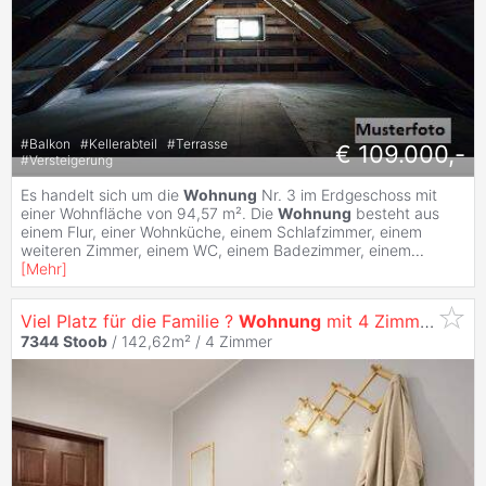
#
Balkon
#
Kellerabteil
#
Terrasse
€ 109.000,-
#
Versteigerung
Es handelt sich um die
Wohnung
Nr. 3 im Erdgeschoss mit
einer Wohnfläche von 94,57 m². Die
Wohnung
besteht aus
einem Flur, einer Wohnküche, einem Schlafzimmer, einem
weiteren Zimmer, einem WC, einem Badezimmer, einem
...
[
Mehr
]
Viel Platz für die Familie ?
Wohnung
mit 4 Zimmern und Loggien
7344
Stoob
/ 142,62m² /
4 Zimmer