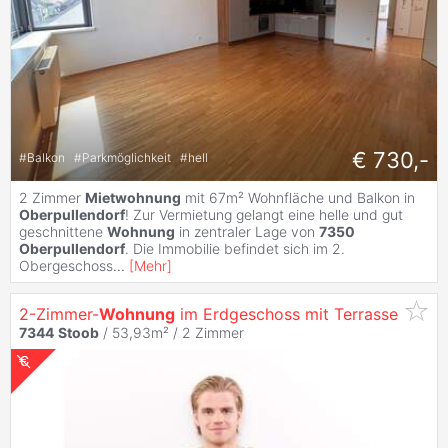
€ 730,-
#
Balkon
#
Parkmöglichkeit
#
hell
2 Zimmer
Mietwohnung
mit 67m² Wohnfläche und Balkon in
Oberpullendorf
! Zur Vermietung gelangt eine helle und gut
geschnittene
Wohnung
in zentraler Lage von
7350
Oberpullendorf
. Die Immobilie befindet sich im 2.
Obergeschoss
...
[
Mehr
]
2-Zimmer-
Wohnung
im Erdgeschoss mit Terrasse
7344
Stoob
/ 53,93m² /
2 Zimmer