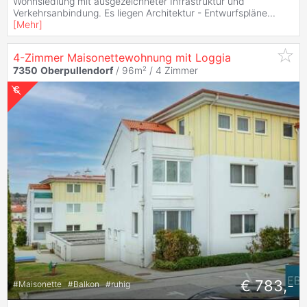
Wohnsiedlung mit ausgezeichneter Infrastruktur und
Verkehrsanbindung. Es liegen Architektur - Entwurfspläne
...
[
Mehr
]
4-Zimmer Maisonettewohnung mit Loggia
7350
Oberpullendorf
/ 96m² /
4 Zimmer
€ 783,-
#
Maisonette
#
Balkon
#
ruhig