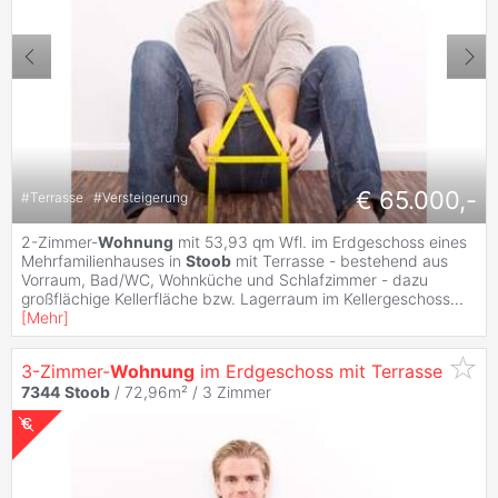
€ 65.000,-
#
Terrasse
#
Versteigerung
2-Zimmer-
Wohnung
mit 53,93 qm Wfl. im Erdgeschoss eines
Mehrfamilienhauses in
Stoob
mit Terrasse - bestehend aus
Vorraum, Bad/WC, Wohnküche und Schlafzimmer - dazu
großflächige Kellerfläche bzw. Lagerraum im Kellergeschoss
...
[
Mehr
]
3-Zimmer-
Wohnung
im Erdgeschoss mit Terrasse
7344
Stoob
/ 72,96m² /
3 Zimmer