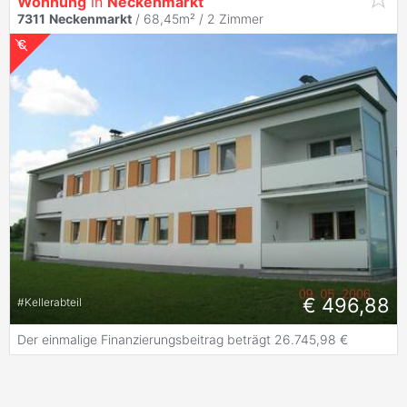
Wohnung
in
Neckenmarkt
7311
Neckenmarkt
/ 68,45m² /
2 Zimmer
€ 496,88
#
Kellerabteil
Der einmalige Finanzierungsbeitrag beträgt 26.745,98 €