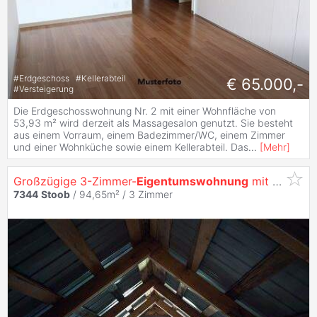
#
Erdgeschoss
#
Kellerabteil
€ 65.000,-
#
Versteigerung
Die Erdgeschosswohnung Nr. 2 mit einer Wohnfläche von
53,93 m² wird derzeit als Massagesalon genutzt. Sie besteht
aus einem Vorraum, einem Badezimmer/WC, einem Zimmer
und einer Wohnküche sowie einem Kellerabteil. Das
...
[
Mehr
]
Großzügige 3-Zimmer-
Eigentumswohnung
mit Terrasse und zwei Balkonen
7344
Stoob
/ 94,65m² /
3 Zimmer