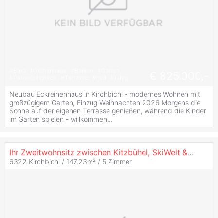
#
Büro
#
Reihenhaus
#
Balkon
#
Garten
€ 825.000,-
#
Parkmöglichkeit
#
Terrasse
#
hell
#
ruhig
Neubau Eckreihenhaus in Kirchbichl - modernes Wohnen mit
großzügigem Garten, Einzug Weihnachten 2026 Morgens die
Sonne auf der eigenen Terrasse genießen, während die Kinder
im Garten spielen - willkommen...
Ihr Zweitwohnsitz zwischen Kitzbühel, SkiWelt & Wilder Kaiser - Exklusives Reihenhaus in Waldrandlage
6322 Kirchbichl / 147,23m² /
5 Zimmer