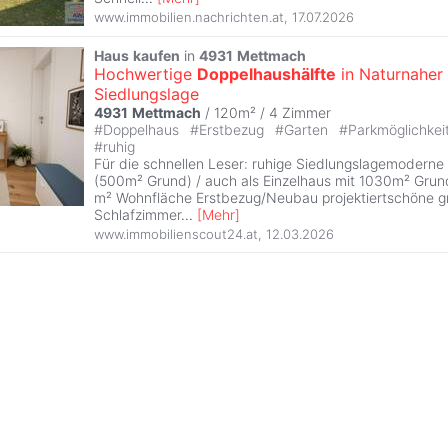
www.immobilien.nachrichten.at
,
17.07.2026
Haus
kaufen
in
4931
Mettmach
Hochwertige
Doppelhaushälfte
in Naturnaher
Siedlungslage
4931
Mettmach
/ 120m² /
4 Zimmer
#
Doppelhaus
#
Erstbezug
#
Garten
#
Parkmöglichkei
#
ruhig
Für die schnellen Leser: ruhige Siedlungslagemoderne
(500m² Grund) / auch als Einzelhaus mit 1030m² Grund
m² Wohnfläche Erstbezug/Neubau projektiertschöne g
Schlafzimmer
...
[
Mehr
]
www.immobilienscout24.at
,
12.03.2026