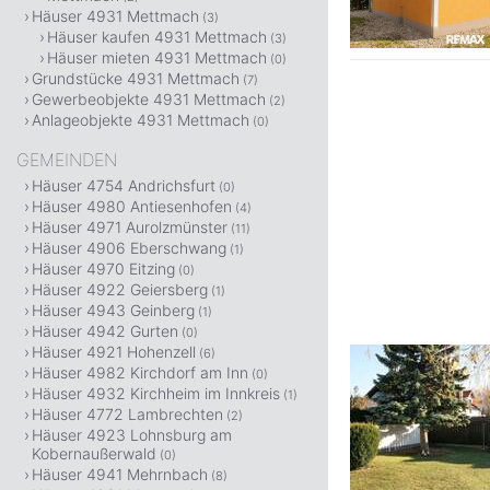
Häuser 4931 Mettmach
(3)
Häuser kaufen 4931 Mettmach
(3)
Häuser mieten 4931 Mettmach
(0)
Grundstücke 4931 Mettmach
(7)
Gewerbeobjekte 4931 Mettmach
(2)
Anlageobjekte 4931 Mettmach
(0)
GEMEINDEN
Häuser 4754 Andrichsfurt
(0)
Häuser 4980 Antiesenhofen
(4)
Häuser 4971 Aurolzmünster
(11)
Häuser 4906 Eberschwang
(1)
Häuser 4970 Eitzing
(0)
Häuser 4922 Geiersberg
(1)
Häuser 4943 Geinberg
(1)
Häuser 4942 Gurten
(0)
Häuser 4921 Hohenzell
(6)
Häuser 4982 Kirchdorf am Inn
(0)
Häuser 4932 Kirchheim im Innkreis
(1)
Häuser 4772 Lambrechten
(2)
Häuser 4923 Lohnsburg am
Kobernaußerwald
(0)
Häuser 4941 Mehrnbach
(8)