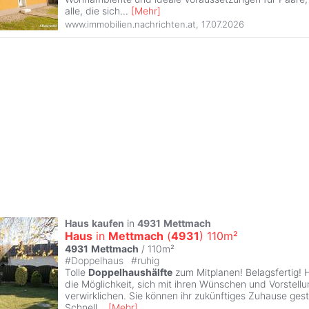
alle, die sich
...
[
Mehr
]
www.immobilien.nachrichten.at
,
17.07.2026
Haus
kaufen
in
4931
Mettmach
Haus
in
Mettmach
(
4931
) 110m²
4931
Mettmach
/ 110m²
#
Doppelhaus
#
ruhig
Tolle
Doppelhaushälfte
zum Mitplanen! Belagsfertig! 
die Möglichkeit, sich mit ihren Wünschen und Vorstell
verwirklichen. Sie können ihr zukünftiges Zuhause gest
Schnell
...
[
Mehr
]