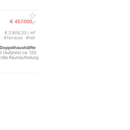
€ 457.000,-
€ 3.808,33 / m²
t
#
Terrasse
#
hell
Doppelhaushälfte
 (Aufpreis) ca. 120
roße Raumaufteilung