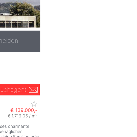
melden
uchagent
€ 139.000,-
€ 1.716,05 / m²
eses charmante
behagliches
kleine Familien oder