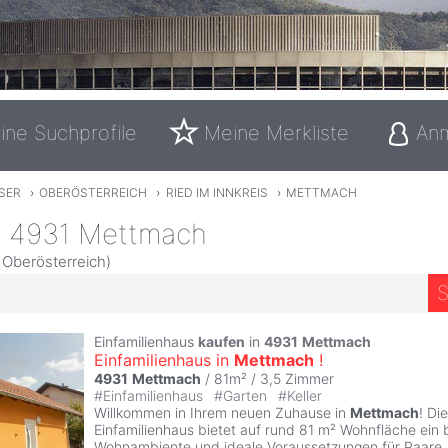
ine Suchprofile
Meine Merkliste
An
SER
›
OBERÖSTERREICH
›
RIED IM INNKREIS
›
METTMACH
n 4931 Mettmach
, Oberösterreich)
S
Einfamilienhaus
kaufen
in
4931
Mettmach
Einfamilienhaus in
Mettmach
!
4931
Mettmach
/ 81m² /
3,5 Zimmer
#
Einfamilienhaus
#
Garten
#
Keller
Willkommen in Ihrem neuen Zuhause in
Mettmach
! Di
Einfamilienhaus bietet auf rund 81 m² Wohnfläche ein 
Wohnambiente und ideale Voraussetzungen für Paare, 