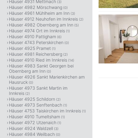
Häuser 4931 Mettmach
(3)
Häuser 4982 Mörschwang
(0)
Häuser 4961 Mühlheim am Inn
(3)
Häuser 4912 Neuhofen im Innkreis
(2)
Häuser 4982 Obernberg am Inn
(5)
Häuser 4974 Ort im Innkreis
(1)
Häuser 4910 Pattigham
(6)
Häuser 4743 Peterskirchen
(0)
Häuser 4925 Pramet
(1)
Häuser 4981 Reichersberg
(2)
Häuser 4910 Ried im Innkreis
(14)
Häuser 4983 Sankt Georgen bei
Obernberg am Inn
(0)
Häuser 4926 Sankt Marienkirchen am
Hausruck
(0)
Häuser 4973 Sankt Martin im
Innkreis
(2)
Häuser 4925 Schildorn
(2)
Häuser 4973 Senftenbach
(1)
Häuser 4753 Taiskirchen im Innkreis
(1)
Häuser 4910 Tumeltsham
(1)
Häuser 4972 Utzenaich
(1)
Häuser 4924 Waldzell
(3)
Häuser 4984 Weilbach
(0)