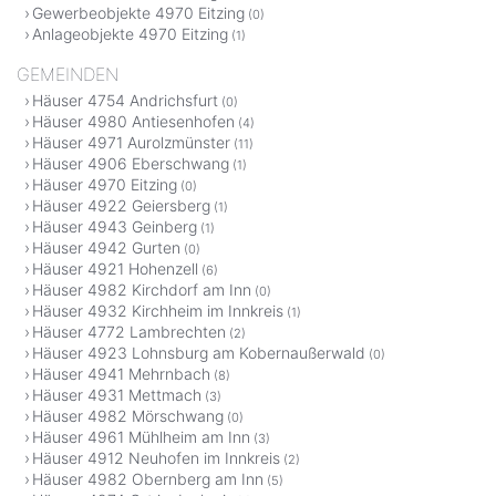
Gewerbeobjekte 4970 Eitzing
(0)
Anlageobjekte 4970 Eitzing
(1)
GEMEINDEN
Häuser 4754 Andrichsfurt
(0)
Häuser 4980 Antiesenhofen
(4)
Häuser 4971 Aurolzmünster
(11)
Häuser 4906 Eberschwang
(1)
Häuser 4970 Eitzing
(0)
Häuser 4922 Geiersberg
(1)
Häuser 4943 Geinberg
(1)
Häuser 4942 Gurten
(0)
Häuser 4921 Hohenzell
(6)
Häuser 4982 Kirchdorf am Inn
(0)
Häuser 4932 Kirchheim im Innkreis
(1)
Häuser 4772 Lambrechten
(2)
Häuser 4923 Lohnsburg am Kobernaußerwald
(0)
Häuser 4941 Mehrnbach
(8)
Häuser 4931 Mettmach
(3)
Häuser 4982 Mörschwang
(0)
Häuser 4961 Mühlheim am Inn
(3)
Häuser 4912 Neuhofen im Innkreis
(2)
Häuser 4982 Obernberg am Inn
(5)