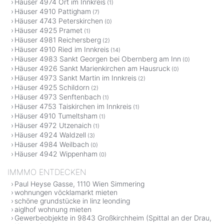
Häuser 4974 Ort im Innkreis
(1)
Häuser 4910 Pattigham
(7)
Häuser 4743 Peterskirchen
(0)
Häuser 4925 Pramet
(1)
Häuser 4981 Reichersberg
(2)
Häuser 4910 Ried im Innkreis
(14)
Häuser 4983 Sankt Georgen bei Obernberg am Inn
(0)
Häuser 4926 Sankt Marienkirchen am Hausruck
(0)
Häuser 4973 Sankt Martin im Innkreis
(2)
Häuser 4925 Schildorn
(2)
Häuser 4973 Senftenbach
(1)
Häuser 4753 Taiskirchen im Innkreis
(1)
Häuser 4910 Tumeltsham
(1)
Häuser 4972 Utzenaich
(1)
Häuser 4924 Waldzell
(3)
Häuser 4984 Weilbach
(0)
Häuser 4942 Wippenham
(0)
IMMMO ENTDECKEN
Paul Heyse Gasse, 1110 Wien Simmering
wohnungen vöcklamarkt mieten
schöne grundstücke in linz leonding
aiglhof wohnung mieten
Gewerbeobjekte in 9843 Großkirchheim (Spittal an der Drau,