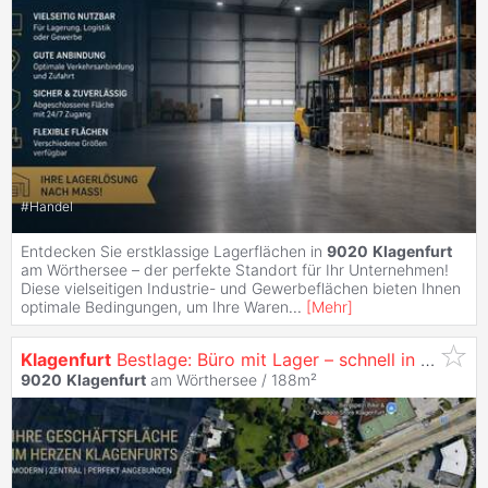
#
Handel
Entdecken Sie erstklassige Lagerflächen in
9020
Klagenfurt
am Wörthersee – der perfekte Standort für Ihr Unternehmen!
Diese vielseitigen Industrie- und Gewerbeflächen bieten Ihnen
optimale Bedingungen, um Ihre Waren
...
[
Mehr
]
Klagenfurt
Bestlage: Büro mit Lager – schnell in der City & auf der Autobahn!
9020
Klagenfurt
am Wörthersee / 188m²