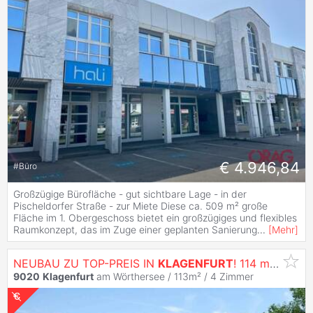
€ 4.946,84
#
Büro
Großzügige Bürofläche - gut sichtbare Lage - in der
Pischeldorfer Straße - zur Miete Diese ca. 509 m² große
Fläche im 1. Obergeschoss bietet ein großzügiges und flexibles
Raumkonzept, das im Zuge einer geplanten Sanierung
...
[
Mehr
]
NEUBAU ZU TOP-PREIS IN
KLAGENFURT
! 114 m² REIHENHAUS MIT 4 ZIMMERN - TERRASSE - BALKON - KLEINGARTEN! KRIEGLWEG TOP 5!
9020
Klagenfurt
am Wörthersee / 113m² /
4 Zimmer