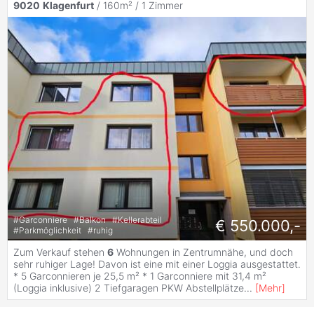
9020
Klagenfurt
/ 160m² /
1 Zimmer
#
Garconniere
#
Balkon
#
Kellerabteil
€ 550.000,-
#
Parkmöglichkeit
#
ruhig
Zum Verkauf stehen
6
Wohnungen in Zentrumnähe, und doch
sehr ruhiger Lage! Davon ist eine mit einer Loggia ausgestattet.
* 5 Garconnieren je 25,5 m² * 1 Garconniere mit 31,4 m²
(Loggia inklusive) 2 Tiefgaragen PKW Abstellplätze
...
[
Mehr
]