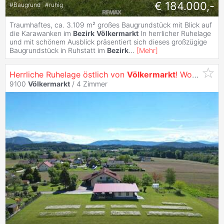
€ 184.000,-
#
Baugrund
#
ruhig
Traumhaftes, ca. 3.109 m² großes Baugrundstück mit Blick auf
die Karawanken im
Bezirk
Völkermarkt
In herrlicher Ruhelage
und mit schönem Ausblick präsentiert sich dieses großzügige
Baugrundstück in Ruhstatt im
Bezirk
...
[
Mehr
]
Herrliche Ruhelage östlich von
Völkermarkt
! Wohnhaus mit Bergblick, Garage und Nebengebäude
9100
Völkermarkt
/
4 Zimmer