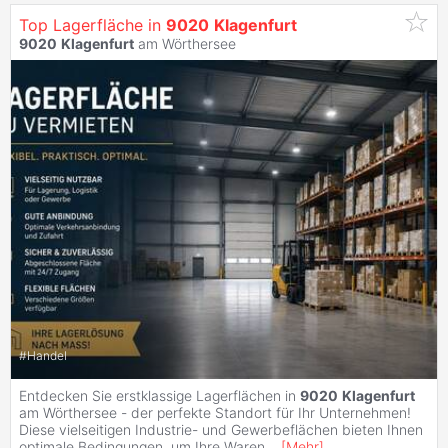
Top Lagerfläche in
9020
Klagenfurt
9020
Klagenfurt
am Wörthersee
#
Handel
Entdecken Sie erstklassige Lagerflächen in
9020
Klagenfurt
am Wörthersee - der perfekte Standort für Ihr Unternehmen!
Diese vielseitigen Industrie- und Gewerbeflächen bieten Ihnen
optimale Bedingungen, um Ihre Waren
...
[
Mehr
]