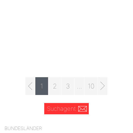
1
2
3
...
10
Suchagent
BUNDESLÄNDER