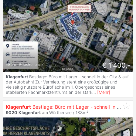
€ 1.400,-
#
Büro
#
Gastronomie
Klagenfurt
Bestlage: Büro mit Lager – schnell in der City & auf
der Autobahn! Zur Vermietung steht eine großzügige und
vielseitig nutzbare Bürofläche im 1. Obergeschoss eines
etablierten Fachmarktzentrums an der stark
...
[
Mehr
]
Klagenfurt
Bestlage: Büro mit Lager - schnell in der City & auf der Autobahn!
9020
Klagenfurt
am Wörthersee / 188m²