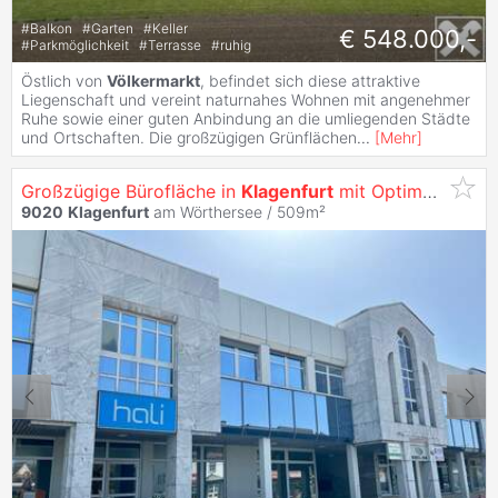
#
Balkon
#
Garten
#
Keller
€ 548.000,-
#
Parkmöglichkeit
#
Terrasse
#
ruhig
Östlich von
Völkermarkt
, befindet sich diese attraktive
Liegenschaft und vereint naturnahes Wohnen mit angenehmer
Ruhe sowie einer guten Anbindung an die umliegenden Städte
und Ortschaften. Die großzügigen Grünflächen
...
[
Mehr
]
Großzügige Bürofläche in
Klagenfurt
mit Optimaler Werbewirksamkeit -
9020
Klagenfurt
am Wörthersee / 509m²