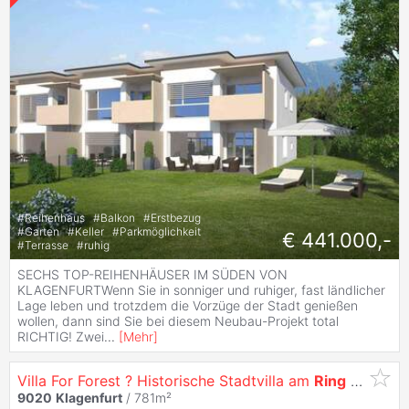
#
Reihenhaus
#
Balkon
#
Erstbezug
#
Garten
#
Keller
#
Parkmöglichkeit
€ 441.000,-
#
Terrasse
#
ruhig
SECHS TOP-REIHENHÄUSER IM SÜDEN VON
KLAGENFURTWenn Sie in sonniger und ruhiger, fast ländlicher
Lage leben und trotzdem die Vorzüge der Stadt genießen
wollen, dann sind Sie bei diesem Neubau-Projekt total
RICHTIG! Zwei
...
[
Mehr
]
Villa For Forest ? Historische Stadtvilla am
Ring
mit Entwicklungspotenzial
9020
Klagenfurt
/ 781m²