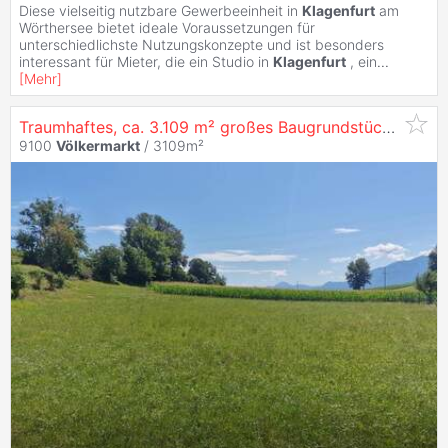
Diese vielseitig nutzbare Gewerbeeinheit in
Klagenfurt
am
Wörthersee bietet ideale Voraussetzungen für
unterschiedlichste Nutzungskonzepte und ist besonders
interessant für Mieter, die ein Studio in
Klagenfurt
, ein
...
[
Mehr
]
Traumhaftes, ca. 3.109 m² großes Baugrundstück mit Blick auf die Karawanken im
9100
Völkermarkt
/ 3109m²