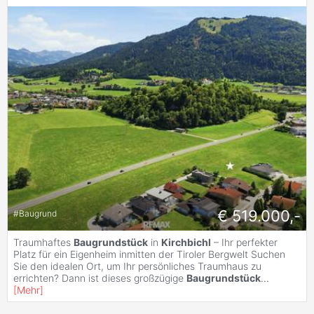
€ 519.000,-
#
Baugrund
Traumhaftes
Baugrundstück
in
Kirchbichl
– Ihr perfekter
Platz für ein Eigenheim inmitten der Tiroler Bergwelt Suchen
Sie den idealen Ort, um Ihr persönliches Traumhaus zu
errichten? Dann ist dieses großzügige
Baugrundstück
...
[
Mehr
]