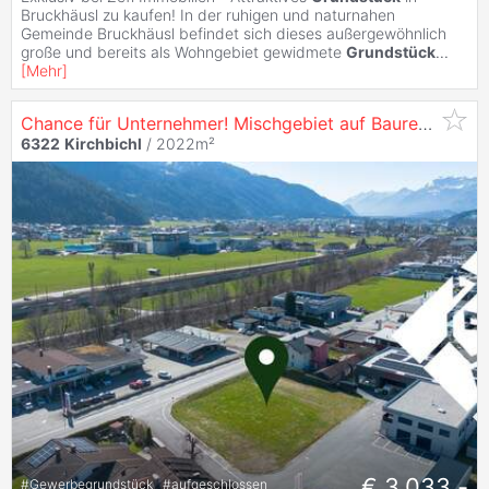
Bruckhäusl zu kaufen! In der ruhigen und naturnahen
Gemeinde Bruckhäusl befindet sich dieses außergewöhnlich
große und bereits als Wohngebiet gewidmete
Grundstück
...
[
Mehr
]
Chance für Unternehmer! Mischgebiet auf Baurecht an der Lofererstraße
6322
Kirchbichl
/ 2022m²
€ 3.033,-
#
Gewerbegrundstück
#
aufgeschlossen