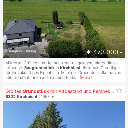
€ 473.000,-
#
Baugrund
#
ruhig
Mitten im Grünen und dennoch zentral gelegen, bietet dieses
attraktive
Baugrundstück
in
Kirchbichl
die ideale Grundlage
für Ihr zukünftiges Eigenheim. Mit einer Grundstücksfläche von
550 m² steht Ihnen ausreichend Platz
...
[
Mehr
]
Großes
Grundstück
mit Altbestand und Perspektive auf Mischgebiet im Herzen von
6322
Kirchbichl
/ 1557m²