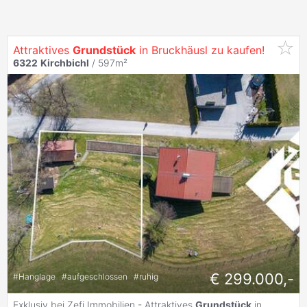
Attraktives
Grundstück
in Bruckhäusl zu kaufen!
6322
Kirchbichl
/ 597m²
€ 299.000,-
#
Hanglage
#
aufgeschlossen
#
ruhig
Exklusiv bei Zefi Immobilien - Attraktives
Grundstück
in