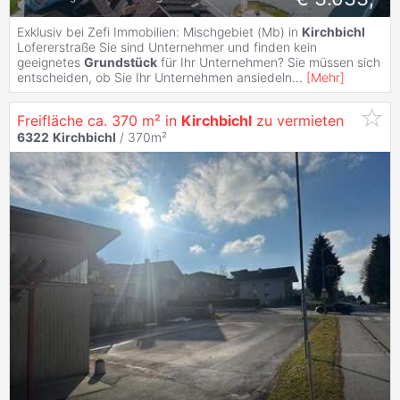
Exklusiv bei Zefi Immobilien: Mischgebiet (Mb) in
Kirchbichl
Lofererstraße Sie sind Unternehmer und finden kein
geeignetes
Grundstück
für Ihr Unternehmen? Sie müssen sich
entscheiden, ob Sie Ihr Unternehmen ansiedeln
...
[
Mehr
]
Freifläche ca. 370 m² in
Kirchbichl
zu vermieten
6322
Kirchbichl
/ 370m²