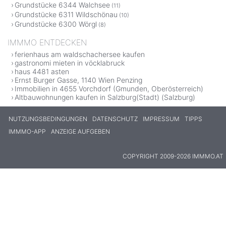
Grundstücke 6344 Walchsee
(11)
Grundstücke 6311 Wildschönau
(10)
Grundstücke 6300 Wörgl
(8)
IMMMO ENTDECKEN
ferienhaus am waldschachersee kaufen
gastronomi mieten in vöcklabruck
haus 4481 asten
Ernst Burger Gasse, 1140 Wien Penzing
Immobilien in 4655 Vorchdorf (Gmunden, Oberösterreich)
Altbauwohnungen kaufen in Salzburg(Stadt) (Salzburg)
NUTZUNGSBEDINGUNGEN
DATENSCHUTZ
IMPRESSUM
TIPPS
IMMMO-APP
ANZEIGE AUFGEBEN
COPYRIGHT 2009-2026 IMMMO.AT