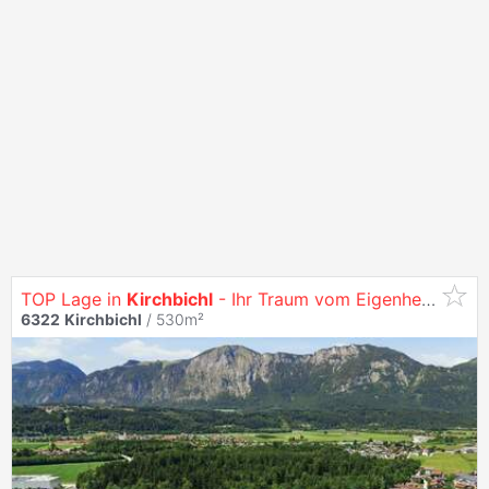
TOP Lage in
Kirchbichl
- Ihr Traum vom Eigenheim!
6322
Kirchbichl
/ 530m²