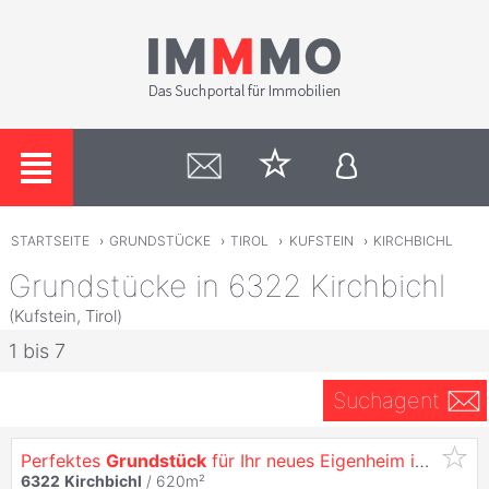
STARTSEITE
›
GRUNDSTÜCKE
›
TIROL
›
KUFSTEIN
›
KIRCHBICHL
Grundstücke in 6322 Kirchbichl
(Kufstein, Tirol)
1 bis 7
Suchagent
Perfektes
Grundstück
für Ihr neues Eigenheim in
Kirchb
6322
Kirchbichl
/ 620m²