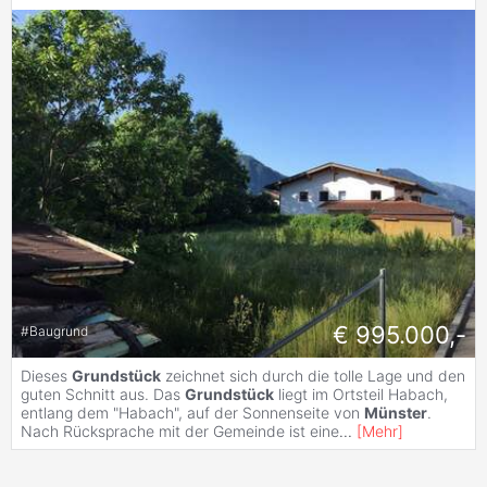
€ 995.000,-
#
Baugrund
Dieses
Grundstück
zeichnet sich durch die tolle Lage und den
guten Schnitt aus. Das
Grundstück
liegt im Ortsteil Habach,
entlang dem "Habach", auf der Sonnenseite von
Münster
.
Nach Rücksprache mit der Gemeinde ist eine
...
[
Mehr
]