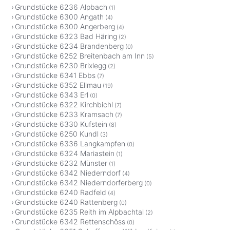
Grundstücke 6236 Alpbach
(1)
Grundstücke 6300 Angath
(4)
Grundstücke 6300 Angerberg
(4)
Grundstücke 6323 Bad Häring
(2)
Grundstücke 6234 Brandenberg
(0)
Grundstücke 6252 Breitenbach am Inn
(5)
Grundstücke 6230 Brixlegg
(2)
Grundstücke 6341 Ebbs
(7)
Grundstücke 6352 Ellmau
(19)
Grundstücke 6343 Erl
(0)
Grundstücke 6322 Kirchbichl
(7)
Grundstücke 6233 Kramsach
(7)
Grundstücke 6330 Kufstein
(8)
Grundstücke 6250 Kundl
(3)
Grundstücke 6336 Langkampfen
(0)
Grundstücke 6324 Mariastein
(1)
Grundstücke 6232 Münster
(1)
Grundstücke 6342 Niederndorf
(4)
Grundstücke 6342 Niederndorferberg
(0)
Grundstücke 6240 Radfeld
(4)
Grundstücke 6240 Rattenberg
(0)
Grundstücke 6235 Reith im Alpbachtal
(2)
Grundstücke 6342 Rettenschöss
(0)