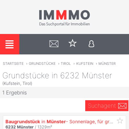
STARTSEITE
›
GRUNDSTÜCKE
›
TIROL
›
KUFSTEIN
›
MÜNSTER
Grundstücke in 6232 Münster
(Kufstein, Tirol)
1 Ergebnis
Suchagent
Baugrundstück
in
Münster
- Sonnenlage, für großes Einfamilienhaus oder Doppelhaus geeignet!
6232
Münster
/ 1329m²