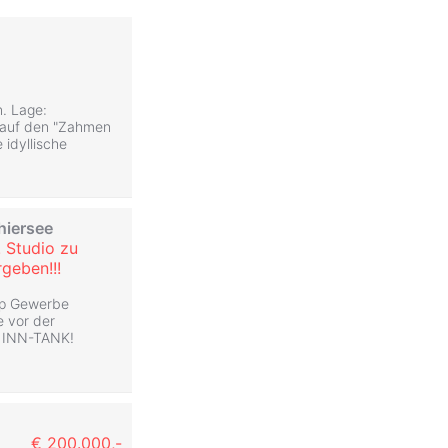
n. Lage:
k auf den "Zahmen
 idyllische
hiersee
 Studio zu
geben!!!
op Gewerbe
e vor der
le INN-TANK!
€ 200.000,-