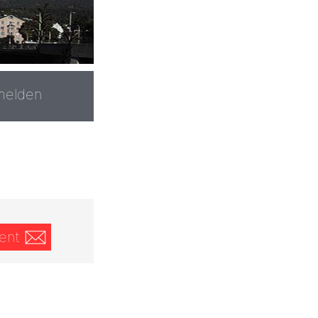
melden
ent