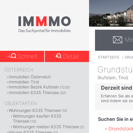
Me
Schnell
Detail
STARTSEITE
›
GRU
Grundstü
ÖSTERREICH
Immobilien Österreich
(Kufstein, Tirol)
Immobilien Tirol
Immobilien Bezirk Kufstein
Derzeit sind
(1232)
Immobilien 6335 Thiersee
(32)
Erfahren Sie als
sind indem sie s
OBJEKTARTEN
Wohnungen 6335 Thiersee
(15)
Wohnungen kaufen 6335
Suchen Sie in 
Thiersee
(13)
Wohnungen mieten 6335 Thiersee
(2)
Grundstück
Häuser 6335 Thiersee
(11)