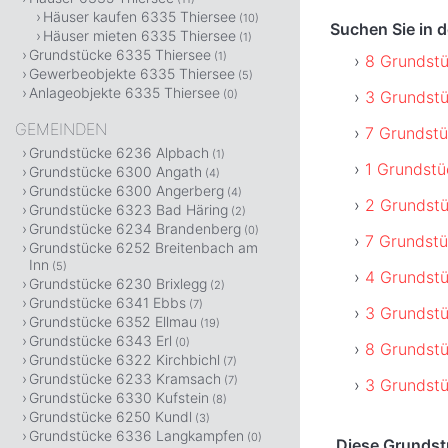
Häuser kaufen 6335 Thiersee
(10)
Suchen Sie in 
Häuser mieten 6335 Thiersee
(1)
Grundstücke 6335 Thiersee
(1)
8 Grundstü
Gewerbeobjekte 6335 Thiersee
(5)
Anlageobjekte 6335 Thiersee
3 Grundst
(0)
GEMEINDEN
7 Grundstü
Grundstücke 6236 Alpbach
(1)
1 Grundstü
Grundstücke 6300 Angath
(4)
Grundstücke 6300 Angerberg
(4)
2 Grundstü
Grundstücke 6323 Bad Häring
(2)
Grundstücke 6234 Brandenberg
(0)
7 Grundstü
Grundstücke 6252 Breitenbach am
Inn
(5)
4 Grundstü
Grundstücke 6230 Brixlegg
(2)
Grundstücke 6341 Ebbs
(7)
3 Grundstü
Grundstücke 6352 Ellmau
(19)
Grundstücke 6343 Erl
(0)
8 Grundstü
Grundstücke 6322 Kirchbichl
(7)
Grundstücke 6233 Kramsach
(7)
3 Grundst
Grundstücke 6330 Kufstein
(8)
Grundstücke 6250 Kundl
(3)
Grundstücke 6336 Langkampfen
(0)
Diese Grundstü