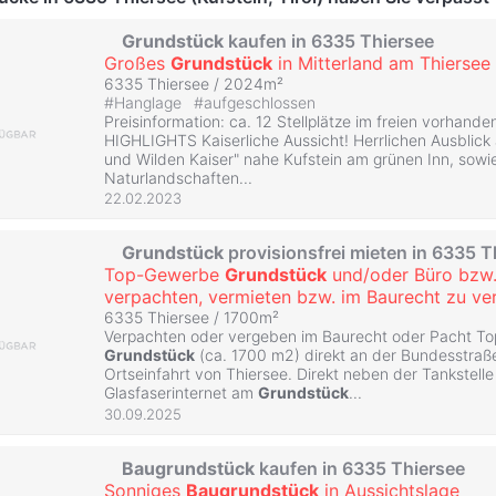
Grundstück
kaufen in 6335 Thiersee
Großes
Grundstück
in Mitterland am Thiersee
6335 Thiersee / 2024m²
#
Hanglage
#
aufgeschlossen
Preisinformation: ca. 12 Stellplätze im freien vorhande
HIGHLIGHTS Kaiserliche Aussicht! Herrlichen Ausblic
und Wilden Kaiser" nahe Kufstein am grünen Inn, sowie
Naturlandschaften...
22.02.2023
Grundstück
provisionsfrei mieten in 6335 T
Top-Gewerbe
Grundstück
und/oder Büro bzw.
verpachten, vermieten bzw. im Baurecht zu ver
6335 Thiersee / 1700m²
Verpachten oder vergeben im Baurecht oder Pacht T
Grundstück
(ca. 1700 m2) direkt an der Bundesstraß
Ortseinfahrt von Thiersee. Direkt neben der Tankstel
Glasfaserinternet am
Grundstück
...
30.09.2025
Baugrundstück
kaufen in 6335 Thiersee
Sonniges
Baugrundstück
in Aussichtslage