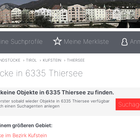
ine Suchprofile
Meine Merkliste
An
NDSTÜCKE
›
TIROL
›
KUFSTEIN
›
THIERSEE
cke in 6335 Thiersee
 keine Objekte in 6335 Thiersee zu finden.
 erster sobald wieder Objekte in 6335 Thiersee verfügbar
Suchag
ich einen Suchagenten anlegen
einem größeren Gebiet:
e im Bezirk Kufstein