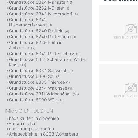
Grundstücke 6324 Mariastein
(1)
Grundstücke 6232 Münster
(1)
Grundstücke 6342 Niederndorf
(4)
Grundstücke 6342
Niederndorferberg
(0)
Grundstücke 6240 Radfeld
(4)
Grundstücke 6240 Rattenberg
(0)
Grundstücke 6235 Reith im
Alpbachtal
(2)
Grundstücke 6342 Rettenschöss
(0)
Grundstücke 6351 Scheffau am Wilden
Kaiser
(1)
Grundstücke 6334 Schwoich
(3)
Grundstücke 6306 Söll
(8)
Grundstücke 6335 Thiersee
(1)
Grundstücke 6344 Walchsee
(11)
Grundstücke 6311 Wildschönau
(10)
Grundstücke 6300 Wörgl
(8)
IMMMO ENTDECKEN
haus kaufen in slowenien
vorrau mieten
capistrangasse kaufen
Anlageobjekte in 8293 Wörterberg