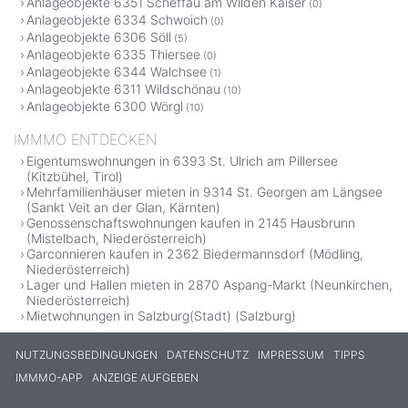
Anlageobjekte 6351 Scheffau am Wilden Kaiser
(0)
Anlageobjekte 6334 Schwoich
(0)
Anlageobjekte 6306 Söll
(5)
Anlageobjekte 6335 Thiersee
(0)
Anlageobjekte 6344 Walchsee
(1)
Anlageobjekte 6311 Wildschönau
(10)
Anlageobjekte 6300 Wörgl
(10)
IMMMO ENTDECKEN
Eigentumswohnungen in 6393 St. Ulrich am Pillersee
(Kitzbühel, Tirol)
Mehrfamilienhäuser mieten in 9314 St. Georgen am Längsee
(Sankt Veit an der Glan, Kärnten)
Genossenschaftswohnungen kaufen in 2145 Hausbrunn
(Mistelbach, Niederösterreich)
Garconnieren kaufen in 2362 Biedermannsdorf (Mödling,
Niederösterreich)
Lager und Hallen mieten in 2870 Aspang-Markt (Neunkirchen,
Niederösterreich)
Mietwohnungen in Salzburg(Stadt) (Salzburg)
NUTZUNGSBEDINGUNGEN
DATENSCHUTZ
IMPRESSUM
TIPPS
IMMMO-APP
ANZEIGE AUFGEBEN