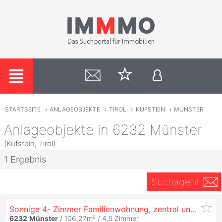
STARTSEITE
›
ANLAGEOBJEKTE
›
TIROL
›
KUFSTEIN
›
MÜNSTER
Anlageobjekte in 6232 Münster
(Kufstein, Tirol)
1 Ergebnis
Suchagent
Sonnige 4- Zimmer Familienwohnung, zentral und ruhig
6232
Münster
/ 106,27m² /
4,5 Zimmer