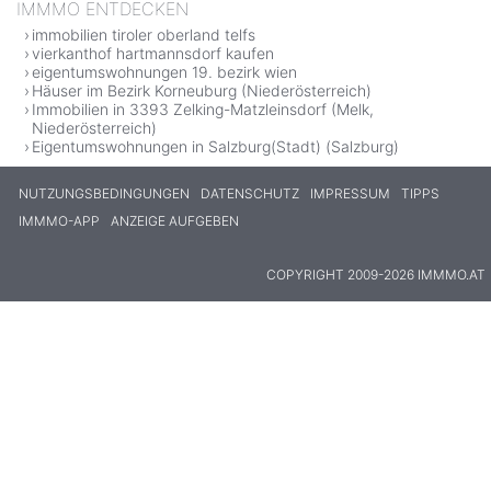
IMMMO ENTDECKEN
immobilien tiroler oberland telfs
vierkanthof hartmannsdorf kaufen
eigentumswohnungen 19. bezirk wien
Häuser im Bezirk Korneuburg (Niederösterreich)
Immobilien in 3393 Zelking-Matzleinsdorf (Melk,
Niederösterreich)
Eigentumswohnungen in Salzburg(Stadt) (Salzburg)
NUTZUNGSBEDINGUNGEN
DATENSCHUTZ
IMPRESSUM
TIPPS
IMMMO-APP
ANZEIGE AUFGEBEN
COPYRIGHT 2009-2026 IMMMO.AT