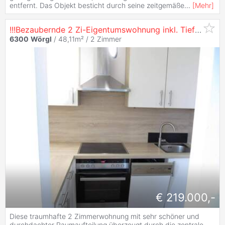
entfernt. Das Objekt besticht durch seine zeitgemäße
...
[
Mehr
]
!!!Bezaubernde 2 Zi-Eigentumswohnung inkl. Tiefgaragenstellplatz für Eigennutzer oder Kapitalanleger!!!
6300
Wörgl
/ 48,11m² /
2 Zimmer
€ 219.000,-
Diese traumhafte 2 Zimmerwohnung mit sehr schöner und
durchdachter Raumaufteilung überzeugt durch die zentrale