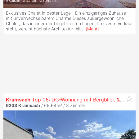
#
Balkon
#
Garten
#
Terrasse
Exklusives Chalet in bester Lage - Ein einzigartiges Zuhause
mit unverwechselbarem Charme Dieses außergewöhnliche
Chalet, das in einer der begehrtesten Lagen Tirols zum Verkauf
steht, vereint höchste Architektur mit
...
[
Mehr
]
Kramsach
Top 06: DG-Wohnung mit Bergblick & Südterrasse – Neubau 2023
6233
Kramsach
/ 69,64m² /
3 Zimmer