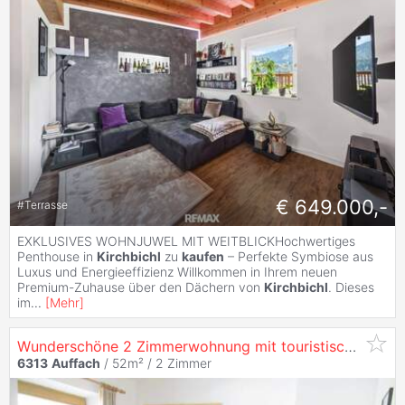
€ 649.000,-
#
Terrasse
EXKLUSIVES WOHNJUWEL MIT WEITBLICKHochwertiges
Penthouse in
Kirchbichl
zu
kaufen
– Perfekte Symbiose aus
Luxus und Energieeffizienz Willkommen in Ihrem neuen
Premium-Zuhause über den Dächern von
Kirchbichl
. Dieses
im
...
[
Mehr
]
Wunderschöne 2 Zimmerwohnung mit touristischer Widmung für Kapitalanleger und zur Eigennutzung
6313
Auffach
/ 52m² /
2 Zimmer