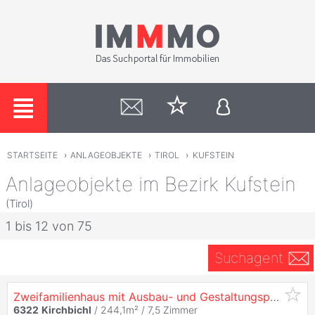
STARTSEITE
›
ANLAGEOBJEKTE
›
TIROL
›
KUFSTEIN
Anlageobjekte im Bezirk Kufstein
(Tirol)
1 bis 12 von 75
Suchagent
Zweifamilienhaus mit Ausbau- und Gestaltungspotenzial zu
6322
Kirchbichl
/ 244,1m² /
7,5 Zimmer