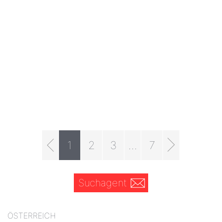
1
2
3
...
7
Suchagent
ÖSTERREICH