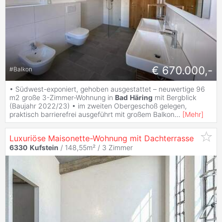
€ 670.000,-
#
Balkon
• Südwest-exponiert, gehoben ausgestattet – neuwertige 96
m2 große 3-Zimmer-Wohnung in
Bad
Häring
mit Bergblick
(Baujahr 2022/23) • im zweiten Obergeschoß gelegen,
praktisch barrierefrei ausgeführt mit großem Balkon
...
[
Mehr
]
Luxuriöse Maisonette-Wohnung mit Dachterrasse
6330
Kufstein
/ 148,55m² /
3 Zimmer