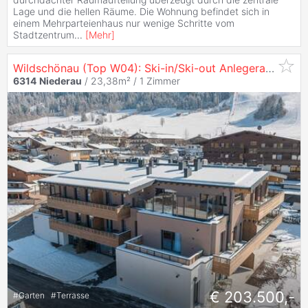
Lage und die hellen Räume. Die Wohnung befindet sich in
einem Mehrparteienhaus nur wenige Schritte vom
Stadtzentrum
...
[
Mehr
]
Wildschönau (Top W04): Ski-in/Ski-out Anlegerapartment · 4,9 % Mietrendite
6314
Niederau
/ 23,38m² /
1 Zimmer
€ 203.500,-
#
Garten
#
Terrasse