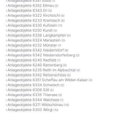
Anlageobjekte 6341 Ebbs
(1)
Anlageobjekte 6352 Ellmau
(2)
Anlageobjekte 6343 Erl
(0)
Anlageobjekte 6322 Kirchbichl
(4)
Anlageobjekte 6233 Kramsach
(6)
Anlageobjekte 6330 Kufstein
(11)
Anlageobjekte 6250 Kundl
(0)
Anlageobjekte 6336 Langkampfen
(0)
Anlageobjekte 6324 Mariastein
(0)
Anlageobjekte 6232 Münster
(1)
Anlageobjekte 6342 Niederndorf
(9)
Anlageobjekte 6342 Niederndorferberg
(0)
Anlageobjekte 6240 Radfeld
(1)
Anlageobjekte 6240 Rattenberg
(0)
Anlageobjekte 6235 Reith im Alpbachtal
(0)
Anlageobjekte 6342 Rettenschöss
(0)
Anlageobjekte 6351 Scheffau am Wilden Kaiser
(0)
Anlageobjekte 6334 Schwoich
(0)
Anlageobjekte 6306 Söll
(5)
Anlageobjekte 6335 Thiersee
(0)
Anlageobjekte 6344 Walchsee
(1)
Anlageobjekte 6311 Wildschönau
(10)
Anlageobjekte 6300 Wörgl
(10)