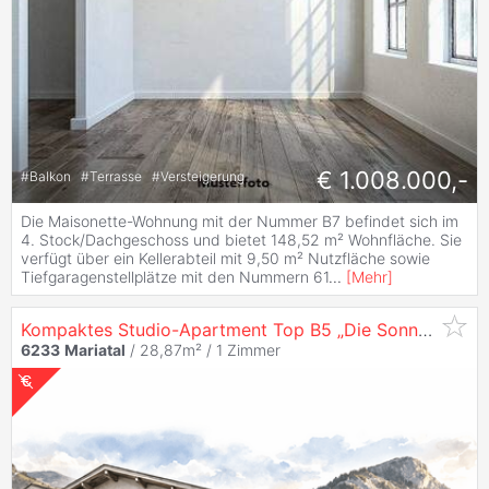
€ 1.008.000,-
#
Balkon
#
Terrasse
#
Versteigerung
Die Maisonette-Wohnung mit der Nummer B7 befindet sich im
4. Stock/Dachgeschoss und bietet 148,52 m² Wohnfläche. Sie
verfügt über ein Kellerabteil mit 9,50 m² Nutzfläche sowie
Tiefgaragenstellplätze mit den Nummern 61
...
[
Mehr
]
Kompaktes Studio-Apartment Top B5 „Die Sonnenuhr",
6233
Mariatal
/ 28,87m² /
1 Zimmer