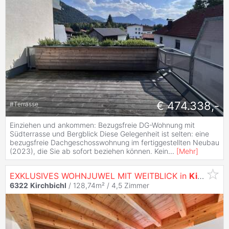
€ 474.338,-
#
Terrasse
Einziehen und ankommen: Bezugsfreie DG-Wohnung mit
Südterrasse und Bergblick Diese Gelegenheit ist selten: eine
bezugsfreie Dachgeschosswohnung im fertiggestellten Neubau
(2023), die Sie ab sofort beziehen können. Kein
...
[
Mehr
]
EXKLUSIVES WOHNJUWEL MIT WEITBLICK in
Kirchbichl
6322
Kirchbichl
/ 128,74m² /
4,5 Zimmer