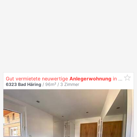
Gut vermietete neuwertige
Anlegerwohnung
in
Bad
Här
6323
Bad
Häring
/ 96m² /
3 Zimmer