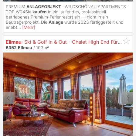
PREMIUM
ANLAGEOBJEKT
· WILDSCHÖNAU APARTMENTS ·
TOP W04Sie
kaufen
in ein laufendes, professionell
betriebenes Premium-Ferienresort ein — nicht in ein
Bauträgerprojekt. Die
Anlage
wurde 2023 fertiggestellt und
erlebt
...
[
Mehr
]
Ellmau
: Ski & Golf in & Out - Chalet High End Für Diese Saison
6352
Ellmau
/ 103m²