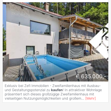
€ 635.000,-
#
Terrasse
Exklusiv bei Zefi Immobilien - Zweifamilienhaus mit Ausbau-
und Gestaltungspotenzial zu
kaufen
! In attraktiver Wohnlage
präsentiert sich dieses großzügige Zweifamilienhaus mit
vielseitigen Nutzungsmöglichkeiten und großem
...
[
Mehr
]