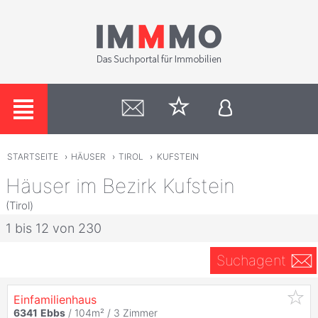
STARTSEITE
›
HÄUSER
›
TIROL
›
KUFSTEIN
Häuser im Bezirk Kufstein
(Tirol)
1 bis 12 von 230
Suchagent
Einfamilienhaus
6341
Ebbs
/ 104m² /
3 Zimmer