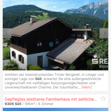
#
ruhig
Inmitten der beeindruckenden Tiroler Bergwelt, in ruhiger und
sonniger Lage von
Söll
, erwartet Sie eine außergewöhnliche
Liegenschaft mit vielfältigen Nutzungsmöglichkeiten und
unverwechselbarem Charme. Der traumhafte
...
[
Mehr
]
Gepflegtes leistbares Familienhaus mit seitlichem Kaiserblick
6306
Söll
/ 196m² /
6 Zimmer