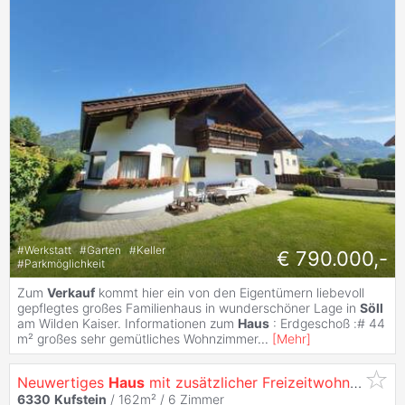
#
Werkstatt
#
Garten
#
Keller
€ 790.000,-
#
Parkmöglichkeit
Zum
Verkauf
kommt hier ein von den Eigentümern liebevoll
gepflegtes großes Familienhaus in wunderschöner Lage in
Söll
am Wilden Kaiser. Informationen zum
Haus
: Erdgeschoß :# 44
m² großes sehr gemütliches Wohnzimmer
...
[
Mehr
]
Neuwertiges
Haus
mit zusätzlicher Freizeitwohnsitzwidmung - Nähe
6330
Kufstein
/ 162m² /
6 Zimmer