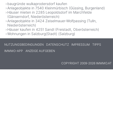
baugründe wulkaprodersdorf kaufen
Anlageobjekte in 7540 Kleinmürbisch (Güssing, Burgenland)
Häuser mieten in 2285 Leopoldsdorf im Marchfelde
(Gänserndorf, Niederösterreich)
Anlageobjekte in 3424 Zeiselmauer-Wolfpassing (Tulln,
Niederösterreich)
Häuser kaufen in 4251 Sandl (Freistadt, Oberösterreich)
Wohnungen in Salzburg(Stadt) (Salzburg)
NUTZUNGSBEDINGUNGEN
DATENSCHUTZ
IMPRESSUM
TIPPS
IMMMO-APP
ANZEIGE AUFGEBEN
COPYRIGHT 2009-2026 IMMMO.AT