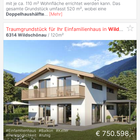
mit je ca. 110 m² Wohnfläche errichtet werden kann. Das
gesamte Grundstück umfasst 520 m², wobei eine
Doppelhaushälfte
...
[
Mehr
]
Traumgrundstück für Ihr Einfamilienhaus in
Wildschönau
6314
Wildschönau
/ 120m²
#
Einfamilienhaus
#
Balkon
#
Keller
€ 750.598,-
#
Parkmöglichkeit
#
ruhig