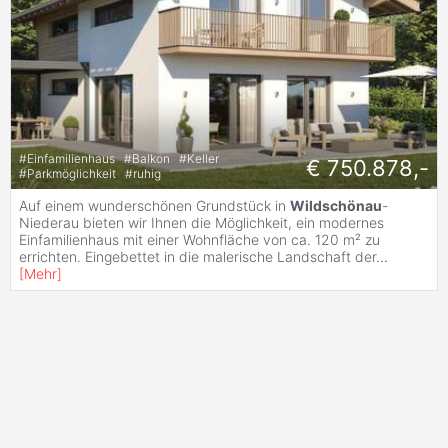
#
Einfamilienhaus
#
Balkon
#
Keller
€ 750.878,-
#
Parkmöglichkeit
#
ruhig
Auf einem wunderschönen Grundstück in
Wildschönau
-
Niederau bieten wir Ihnen die Möglichkeit, ein modernes
Einfamilienhaus mit einer Wohnfläche von ca. 120 m² zu
errichten. Eingebettet in die malerische Landschaft der
...
[
Mehr
]