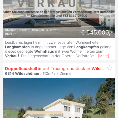
#
Rohdachboden
#
Balkon
#
Garten
€ 545.000,-
#
Keller
Leistbares Eigenheim mit zwei separaten Wohneinheiten in
Langkampfen
In angenehmer Lage von
Langkampfen
gelangt
dieses gepflegte
Wohnhaus
mit zwei Wohneinheiten zum
Verkauf
. Die Liegenschaft in der Oberen Dorfstraße
...
[
Mehr
]
Doppelhaushälfte
auf Traumgrundstück in
Wildschönau
6314
Wildschönau
/ 110m² /
6 Zimmer