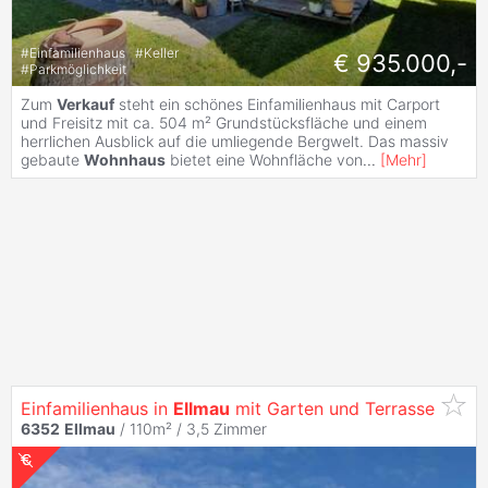
#
Einfamilienhaus
#
Keller
€ 935.000,-
#
Parkmöglichkeit
Zum
Verkauf
steht ein schönes Einfamilienhaus mit Carport
und Freisitz mit ca. 504 m² Grundstücksfläche und einem
herrlichen Ausblick auf die umliegende Bergwelt. Das massiv
gebaute
Wohnhaus
bietet eine Wohnfläche von
...
[
Mehr
]
Einfamilienhaus in
Ellmau
mit Garten und Terrasse
6352
Ellmau
/ 110m² /
3,5 Zimmer