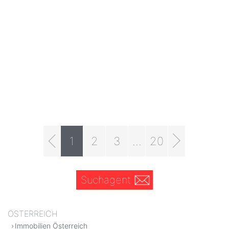
1
2
3
...
20
Suchagent
ÖSTERREICH
Immobilien Österreich