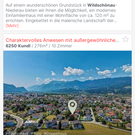
Auf einem wunderschönen Grundstück in
Wildschönau
-
Niederau bieten wir Ihnen die Möglichkeit, ein modernes
Einfamilienhaus mit einer Wohnfläche von ca. 120 m² zu
errichten. Eingebettet in die malerische Landschaft der
...
[
Mehr
]
Charaktervolles Anwesen mit außergewöhnlichem Potenzial in
6250
Kundl
/ 276m² /
10 Zimmer
#
Bauernhaus
#
Büro
#
Doppelhaus