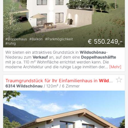
#
Doppelhaus
#
Balkon
#
Parkmöglichkeit
€ 550.249,-
#
ruhig
Wir bieten ein attraktives Grundstück in
Wildschönau
-
Niederau zum
Verkauf
an, auf dem eine
Doppelhaushälfte
mit je ca. 110 m² Wohnfläche errichtet werden kann. Die
moderne Architektur und die ruhige Lage inmitten der
...
[
Mehr
]
Traumgrundstück für Ihr Einfamilienhaus in
Wildschönau
6314
Wildschönau
/ 120m² /
6 Zimmer