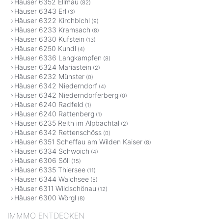
Häuser 6352 Ellmau
(82)
Häuser 6343 Erl
(3)
Häuser 6322 Kirchbichl
(9)
Häuser 6233 Kramsach
(8)
Häuser 6330 Kufstein
(13)
Häuser 6250 Kundl
(4)
Häuser 6336 Langkampfen
(8)
Häuser 6324 Mariastein
(2)
Häuser 6232 Münster
(0)
Häuser 6342 Niederndorf
(4)
Häuser 6342 Niederndorferberg
(0)
Häuser 6240 Radfeld
(1)
Häuser 6240 Rattenberg
(1)
Häuser 6235 Reith im Alpbachtal
(2)
Häuser 6342 Rettenschöss
(0)
Häuser 6351 Scheffau am Wilden Kaiser
(8)
Häuser 6334 Schwoich
(4)
Häuser 6306 Söll
(15)
Häuser 6335 Thiersee
(11)
Häuser 6344 Walchsee
(5)
Häuser 6311 Wildschönau
(12)
Häuser 6300 Wörgl
(8)
IMMMO ENTDECKEN