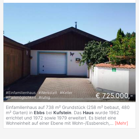
#
Einfamilienhaus
#
Werkstatt
#
Keller
€ 725.000,-
#
Parkmöglichkeit
#
ruhig
Einfamilienhaus auf 738 m² Grundstück (258 m² bebaut, 480
m² Garten) in
Ebbs
bei
Kufstein
. Das
Haus
wurde 1962
errichtet und 1972 sowie 1979 erweitert. Es bietet eine
Wohneinheit auf einer Ebene mit Wohn-/Essbereich,
...
[
Mehr
]