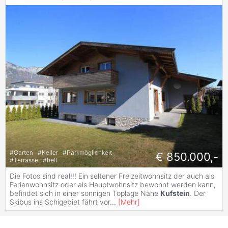
#
Garten
#
Keller
#
Parkmöglichkeit
€ 850.000,-
#
Terrasse
#
hell
Die Fotos sind real!!! Ein seltener Freizeitwohnsitz der auch als
Ferienwohnsitz oder als Hauptwohnsitz bewohnt werden kann,
befindet sich in einer sonnigen Toplage Nähe
Kufstein
. Der
Skibus ins Schigebiet fährt vor
...
[
Mehr
]