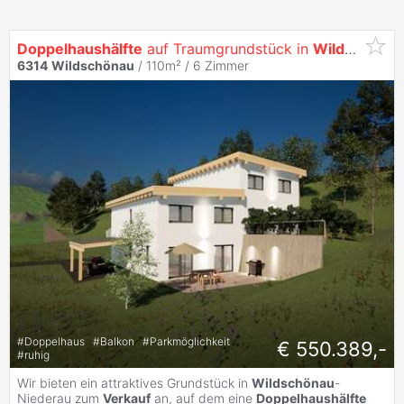
Doppelhaushälfte
auf Traumgrundstück in
Wildschönau
6314
Wildschönau
/ 110m² /
6 Zimmer
#
Doppelhaus
#
Balkon
#
Parkmöglichkeit
€ 550.389,-
#
ruhig
Wir bieten ein attraktives Grundstück in
Wildschönau
-
Niederau zum
Verkauf
an, auf dem eine
Doppelhaushälfte