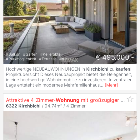
#
Balkon
#
Garten
#
Kellerabteil
€ 495.000,-
#
Parkmöglichkeit
#
Terrasse
#
ruhig
Hochwertige NEUBAUWOHNUNGEN in
Kirchbichl
zu
kaufen
!
Projektübersicht Dieses Neubauprojekt bietet die Gelegenheit,
in eine hochwertige Wohnimmobilie zu investieren. In zentraler
Lage entsteht ein modernes Mehrfamilienhaus
...
[
Mehr
]
Attraktive 4-Zimmer-
Wohnung
mit großzügiger Terrasse zu
6322
Kirchbichl
/ 94,74m² /
4 Zimmer