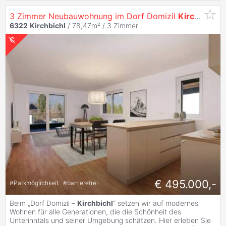
3 Zimmer Neubauwohnung im Dorf Domizil
Kirchbichl
z
6322
Kirchbichl
/ 78,47m² /
3 Zimmer
€ 495.000,-
#
Parkmöglichkeit
#
barrierefrei
Beim „Dorf Domizil –
Kirchbichl
“ setzen wir auf modernes
Wohnen für alle Generationen, die die Schönheit des
Unterinntals und seiner Umgebung schätzen. Hier erleben Sie