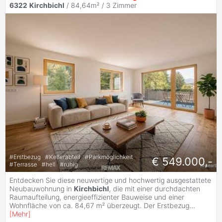
6322
Kirchbichl
/ 84,64m² /
3 Zimmer
#
Erstbezug
#
Kellerabteil
#
Parkmöglichkeit
€ 549.000,-
#
Terrasse
#
hell
#
ruhig
Entdecken Sie diese neuwertige und hochwertig ausgestattete
Neubauwohnung in
Kirchbichl
, die mit einer durchdachten
Raumaufteilung, energieeffizienter Bauweise und einer
Wohnfläche von ca. 84,67 m² überzeugt. Der Erstbezug
...
[
Mehr
]