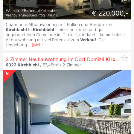
#
Altbau
#
Balkon
#
Kellerabteil
€ 220.000,-
#
renovierungsbedürftig
#
ruhig
Charmante Altbauwohnung mit Balkon und Bergblick in
Kirchbichl
In
Kirchbichl
– einer beliebten und gut
angebundenen Gemeinde im Tiroler Unterland – kommt diese
Altbauwohnung mit viel Potenzial zum
Verkauf
. Die
Umgebung
...
[
Mehr
]
2 Zimmer Neubauwohnung im Dorf Domizil
Kirchbichl
z
6322
Kirchbichl
/ 57,45m² /
2 Zimmer