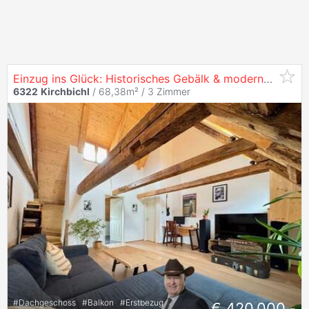
Einzug ins Glück: Historisches Gebälk & moderner Wohnkomfort
6322
Kirchbichl
/ 68,38m² /
3 Zimmer
#
Dachgeschoss
#
Balkon
#
Erstbezug
€ 420.000,-