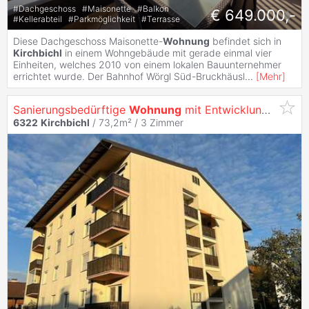
#
Dachgeschoss
#
Maisonette
#
Balkon
€ 649.000,-
#
Kellerabteil
#
Parkmöglichkeit
#
Terrasse
Diese Dachgeschoss Maisonette-
Wohnung
befindet sich in
Kirchbichl
in einem Wohngebäude mit gerade einmal vier
Einheiten, welches 2010 von einem lokalen Bauunternehmer
errichtet wurde. Der Bahnhof Wörgl Süd-Bruckhäusl
...
[
Mehr
]
Sanierungsbedürftige
Wohnung
mit Entwicklungspotenzial in
6322
Kirchbichl
/ 73,2m² /
3 Zimmer