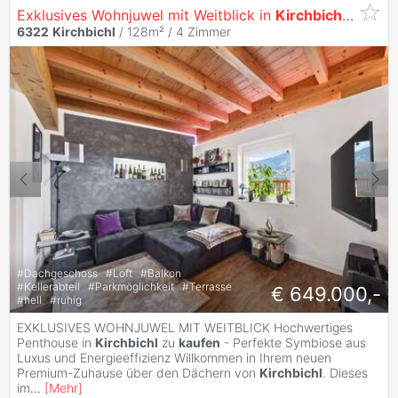
Exklusives Wohnjuwel mit Weitblick in
Kirchbichl
zu
Kau
6322
Kirchbichl
/ 128m² /
4 Zimmer
#
Dachgeschoss
#
Loft
#
Balkon
#
Kellerabteil
#
Parkmöglichkeit
#
Terrasse
€ 649.000,-
#
hell
#
ruhig
EXKLUSIVES WOHNJUWEL MIT WEITBLICK Hochwertiges
Penthouse in
Kirchbichl
zu
kaufen
- Perfekte Symbiose aus
Luxus und Energieeffizienz Willkommen in Ihrem neuen
Premium-Zuhause über den Dächern von
Kirchbichl
. Dieses
im
...
[
Mehr
]