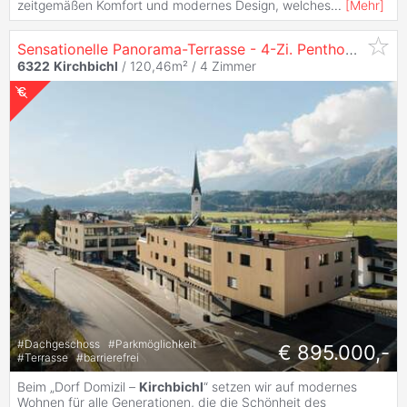
zeitgemäßen Komfort und modernes Design, welches
...
[
Mehr
]
Sensationelle Panorama-Terrasse - 4-Zi. Penthouse-
Woh
6322
Kirchbichl
/ 120,46m² /
4 Zimmer
#
Dachgeschoss
#
Parkmöglichkeit
€ 895.000,-
#
Terrasse
#
barrierefrei
Beim „Dorf Domizil –
Kirchbichl
“ setzen wir auf modernes
Wohnen für alle Generationen, die die Schönheit des