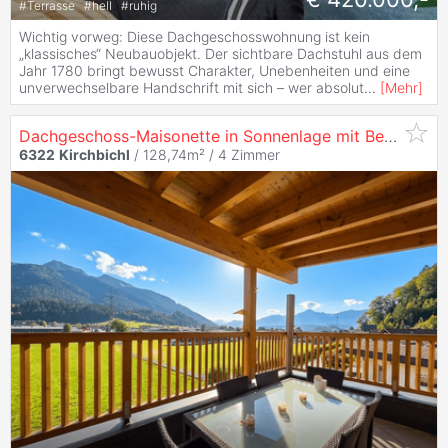
#
Terrasse
#
hell
#
ruhig
Wichtig vorweg: Diese Dachgeschosswohnung ist kein
„klassisches“ Neubauobjekt. Der sichtbare Dachstuhl aus dem
Jahr 1780 bringt bewusst Charakter, Unebenheiten und eine
unverwechselbare Handschrift mit sich – wer absolut
...
[
Mehr
]
Dachgeschoss-Maisonette in Sonnenlage mit Bergblick
6322
Kirchbichl
/ 128,74m² /
4 Zimmer