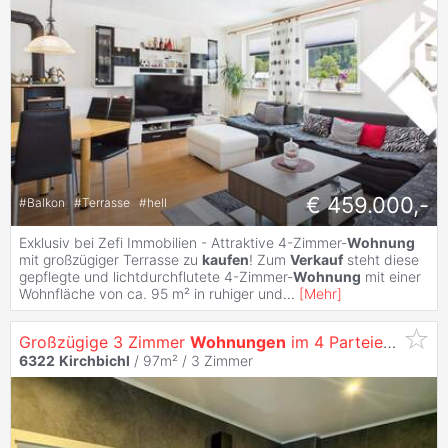
€ 459.000,-
#
Balkon
#
Terrasse
#
hell
Exklusiv bei Zefi Immobilien - Attraktive 4-Zimmer-
Wohnung
mit großzügiger Terrasse zu
kaufen
! Zum
Verkauf
steht diese
gepflegte und lichtdurchflutete 4-Zimmer-
Wohnung
mit einer
Wohnfläche von ca. 95 m² in ruhiger und
...
[
Mehr
]
Großzügige 3 Zimmer
Wohnungen
im 4 Parteienhaus
6322
Kirchbichl
/ 97m² /
3 Zimmer