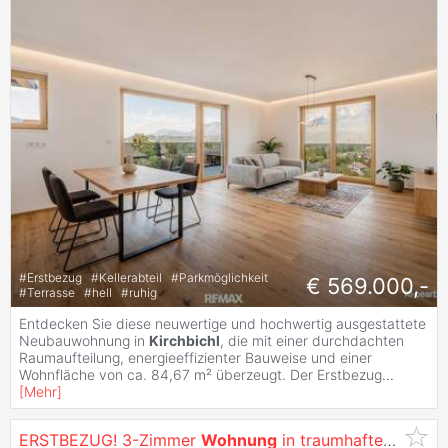
#
Erstbezug
#
Kellerabteil
#
Parkmöglichkeit
€ 569.000,-
#
Terrasse
#
hell
#
ruhig
Entdecken Sie diese neuwertige und hochwertig ausgestattete
Neubauwohnung in
Kirchbichl
, die mit einer durchdachten
Raumaufteilung, energieeffizienter Bauweise und einer
Wohnfläche von ca. 84,67 m² überzeugt. Der Erstbezug
...
[
Mehr
]
ERSTBEZUG! 3-Zimmer
Wohnung
in traumhafter Lage!