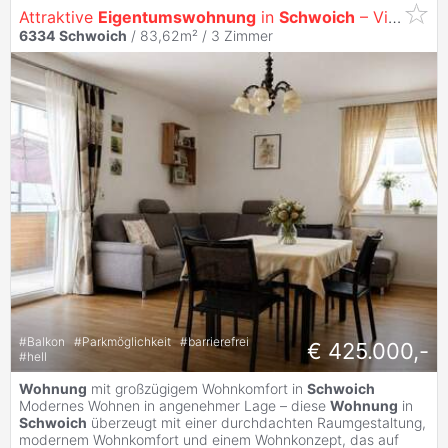
Attraktive
Eigentumswohnung
in
Schwoich
– Viel Platz und moderne Raumaufteilung
6334
Schwoich
/ 83,62m² /
3 Zimmer
#
Balkon
#
Parkmöglichkeit
#
barrierefrei
€ 425.000,-
#
hell
Wohnung
mit großzügigem Wohnkomfort in
Schwoich
Modernes Wohnen in angenehmer Lage – diese
Wohnung
in
Schwoich
überzeugt mit einer durchdachten Raumgestaltung,
modernem Wohnkomfort und einem Wohnkonzept, das auf