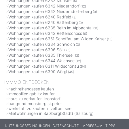
Wohnungen kaufen 6232 Münster
(5)
Wohnungen kaufen 6342 Niederndorf
(12)
Wohnungen kaufen 6342 Niederndorferberg
(0)
Wohnungen kaufen 6240 Radfeld
(3)
Wohnungen kaufen 6240 Rattenberg
(0)
Wohnungen kaufen 6235 Reith im Alpbachtal
(11)
Wohnungen kaufen 6342 Rettenschöss
(0)
Wohnungen kaufen 6351 Scheffau am Wilden Kaiser
(15)
Wohnungen kaufen 6334 Schwoich
(3)
Wohnungen kaufen 6306 Söll
(25)
Wohnungen kaufen 6335 Thiersee
(13)
Wohnungen kaufen 6344 Walchsee
(12)
Wohnungen kaufen 6311 Wildschönau
(54)
Wohnungen kaufen 6300 Wörgl
(45)
IMMMO ENTDECKEN
nachreihengasse kaufen
immobilien gablitz kaufen
haus zu verkaufen kronstorf
baugrund moosburg st.peter
werkstatt zu kaufen in zell am see
Mietwohnungen in Salzburg(Stadt) (Salzburg)
NUTZUNGSBEDINGUNGEN
DATENSCHUTZ
IMPRESSUM
TIPPS