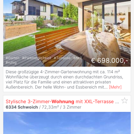
#
Garten
#
Parkmöglichkeit
#
Terrasse
#
hell
€ 698.000,-
#
ruhig
Diese großzügige 4-Zimmer-Gartenwohnung mit ca. 114 m²
Wohnfläche überzeugt durch einen durchdachten Grundriss,
viel Platz für die Familie und einen attraktiven privaten
Außenbereich. Der helle Wohn- und Essbereich mit
...
[
Mehr
]
Stylische 3-Zimmer-
Wohnung
mit XXL-Terrasse in Sonnendorf
6334
Schwoich
/ 72,33m² /
3 Zimmer