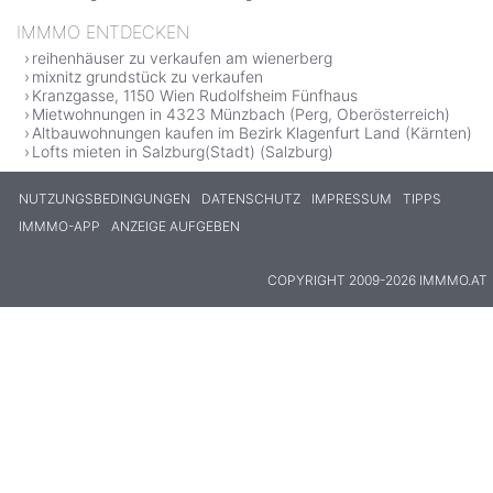
IMMMO ENTDECKEN
reihenhäuser zu verkaufen am wienerberg
mixnitz grundstück zu verkaufen
Kranzgasse, 1150 Wien Rudolfsheim Fünfhaus
Mietwohnungen in 4323 Münzbach (Perg, Oberösterreich)
Altbauwohnungen kaufen im Bezirk Klagenfurt Land (Kärnten)
Lofts mieten in Salzburg(Stadt) (Salzburg)
NUTZUNGSBEDINGUNGEN
DATENSCHUTZ
IMPRESSUM
TIPPS
IMMMO-APP
ANZEIGE AUFGEBEN
COPYRIGHT 2009-2026 IMMMO.AT