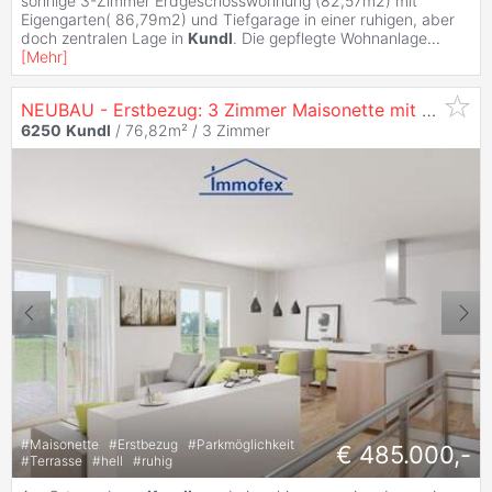
sonnige 3-Zimmer Erdgeschosswohnung (82,57m2) mit
Eigengarten( 86,79m2) und Tiefgarage in einer ruhigen, aber
doch zentralen Lage in
Kundl
. Die gepflegte Wohnanlage
...
[
Mehr
]
NEUBAU - Erstbezug: 3 Zimmer Maisonette mit 2 Terrassen
6250
Kundl
/ 76,82m² /
3 Zimmer
#
Maisonette
#
Erstbezug
#
Parkmöglichkeit
€ 485.000,-
#
Terrasse
#
hell
#
ruhig