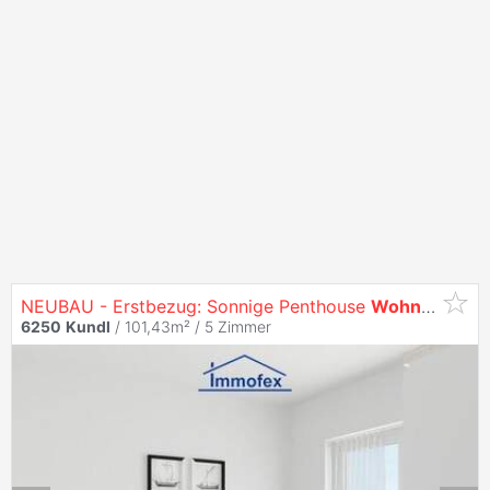
NEUBAU - Erstbezug: Sonnige Penthouse
Wohnung
in 
6250
Kundl
/ 101,43m² /
5 Zimmer