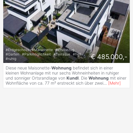
#
Erdgeschoss
#
Maisonette
#
Erstbezug
#
Garten
#
Parkmöglichkeit
#
Terrasse
#
hell
€ 485.000,-
#
ruhig
Diese neue Maisonette-
Wohnung
befindet sich in einer
kleinen Wohnanlage mit nur sechs Wohneinheiten in ruhiger
und sonniger Ortsrandlage von
Kundl
. Die
Wohnung
mit einer
Wohnfläche von ca. 77 m² erstreckt sich über zwei
...
[
Mehr
]