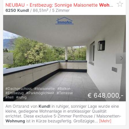
NEUBAU - Erstbezug: Sonnige Maisonette
Wohnung
mit
6250
Kundl
/ 86,51m² /
5 Zimmer
#
Dachgeschoss
#
Maisonette
#
Balkon
#
Erstbezug
#
Parkmöglichkeit
#
Terrasse
€ 648.000,-
#
hell
#
ruhig
Am Ortsrand von
Kundl
in ruhiger, sonniger Lage wurde eine
kleine, gediegene Wohnanlage in erstklassiger Qualität
errichtet. Diese exclusive 5-Zimmer Penthouse / Maisonetten-
Wohnung
ist in Kürze bezugsfertig. Großzügige
...
[
Mehr
]