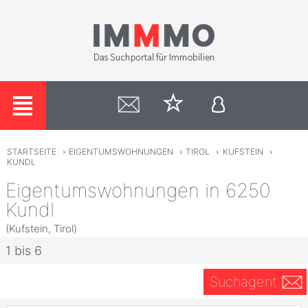
STARTSEITE
›
EIGENTUMSWOHNUNGEN
›
TIROL
›
KUFSTEIN
›
KUNDL
Eigentumswohnungen in 6250
Kundl
(Kufstein, Tirol)
1 bis 6
Suchagent