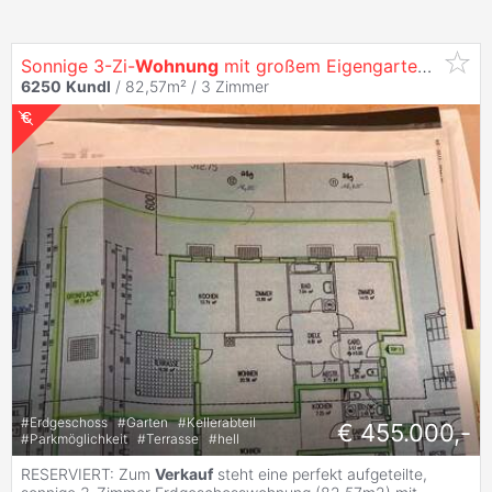
Sonnige 3-Zi-
Wohnung
mit großem Eigengarten in
Kund
6250
Kundl
/ 82,57m² /
3 Zimmer
#
Erdgeschoss
#
Garten
#
Kellerabteil
€ 455.000,-
#
Parkmöglichkeit
#
Terrasse
#
hell
RESERVIERT: Zum
Verkauf
steht eine perfekt aufgeteilte,