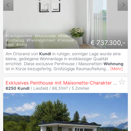
#
Dachgeschoss
#
Maisonette
#
Balkon
#
Erstbezug
#
Parkmöglichkeit
#
Terrasse
€ 737.300,-
#
hell
#
ruhig
Am Ortsrand von
Kundl
in ruhiger, sonniger Lage wurde eine
kleine, gediegene Wohnanlage in erstklassiger Qualität
errichtet. Diese exclusive Penthouse / Maisonetten-
Wohnung
ist in Kürze bezugsfertig. Großzügige Raumaufteilung
...
[
Mehr
]
Exklusives Penthouse mit Maisonette-Charakter und großzügiger Dachterrasse
6250
Kundl
/ Liesfeld / 86,51m² /
5 Zimmer