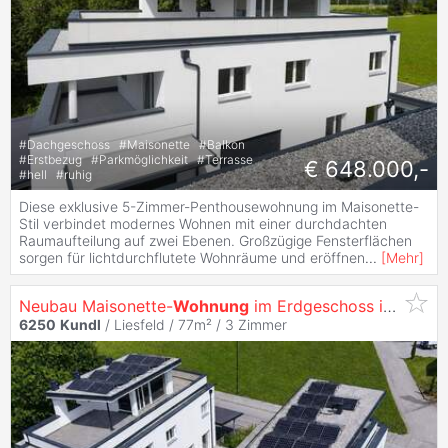
#
Dachgeschoss
#
Maisonette
#
Balkon
#
Erstbezug
#
Parkmöglichkeit
#
Terrasse
€ 648.000,-
#
hell
#
ruhig
Diese exklusive 5-Zimmer-Penthousewohnung im Maisonette-
Stil verbindet modernes Wohnen mit einer durchdachten
Raumaufteilung auf zwei Ebenen. Großzügige Fensterflächen
sorgen für lichtdurchflutete Wohnräume und eröffnen
...
[
Mehr
]
Neubau Maisonette-
Wohnung
im Erdgeschoss in ruhiger Lage
6250
Kundl
/ Liesfeld / 77m² /
3 Zimmer