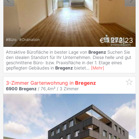
€ 1.272,23
#
Büro
#
Ordination
Attraktive Bürofläche in bester Lage von
Bregenz
Suchen Sie
den idealen Standort für Ihr Unternehmen. Diese helle und gut
geschnittene Büro- bzw. Praxisfläche in der 1. Etage eines
gepflegten Gebäudes in
Bregenz
bietet
...
[
Mehr
]
3-Zimmer Gartenwohnung in
Bregenz
6900
Bregenz
/ 76,4m² /
3 Zimmer