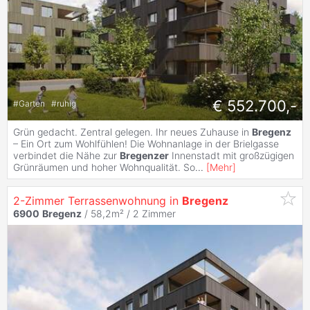
€ 552.700,-
#
Garten
#
ruhig
Grün gedacht. Zentral gelegen. Ihr neues Zuhause in
Bregenz
– Ein Ort zum Wohlfühlen! Die Wohnanlage in der Brielgasse
verbindet die Nähe zur
Bregenzer
Innenstadt mit großzügigen
Grünräumen und hoher Wohnqualität. So
...
[
Mehr
]
2-Zimmer Terrassenwohnung in
Bregenz
6900
Bregenz
/ 58,2m² /
2 Zimmer