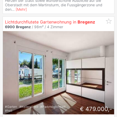
Herzen der Stadt sowie wunderschöne Ausblicke auf die
Oberstadt mit dem Martinsturm, die Fussgängerzone und
den
...
[
Mehr
]
Lichtdurchflutete Gartenwohnung in
Bregenz
6900
Bregenz
/ 98m² /
4 Zimmer
#
Garten
#
Kellerabteil
#
Parkmöglichkeit
€ 479.000,-
#
hell