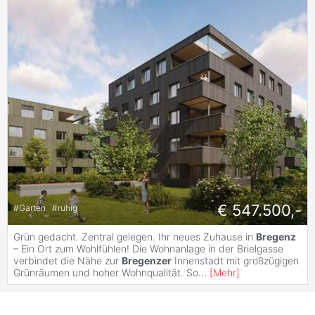
€ 547.500,-
#
Garten
#
ruhig
Grün gedacht. Zentral gelegen. Ihr neues Zuhause in
Bregenz
– Ein Ort zum Wohlfühlen! Die Wohnanlage in der Brielgasse
verbindet die Nähe zur
Bregenzer
Innenstadt mit großzügigen
Grünräumen und hoher Wohnqualität. So
...
[
Mehr
]