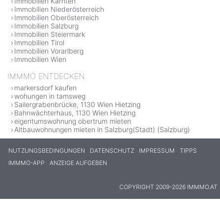
Immobilien Kärnten
Immobilien Niederösterreich
Immobilien Oberösterreich
Immobilien Salzburg
Immobilien Steiermark
Immobilien Tirol
Immobilien Vorarlberg
Immobilien Wien
IMMMO ENTDECKEN
markersdorf kaufen
wohungen in tamsweg
Sailergrabenbrücke, 1130 Wien Hietzing
Bahnwächterhaus, 1130 Wien Hietzing
eigentumswohnung obertrum mieten
Altbauwohnungen mieten in Salzburg(Stadt) (Salzburg)
NUTZUNGSBEDINGUNGEN
DATENSCHUTZ
IMPRESSUM
TIPPS
IMMMO-APP
ANZEIGE AUFGEBEN
COPYRIGHT 2009-2026 IMMMO.AT