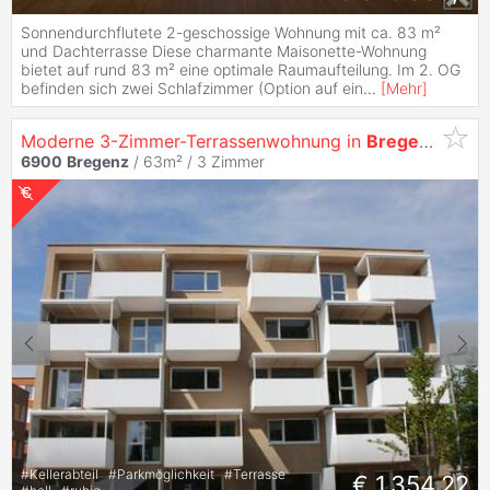
Sonnendurchflutete 2-geschossige Wohnung mit ca. 83 m²
und Dachterrasse Diese charmante Maisonette-Wohnung
bietet auf rund 83 m² eine optimale Raumaufteilung. Im 2. OG
befinden sich zwei Schlafzimmer (Option auf ein
...
[
Mehr
]
Moderne 3-Zimmer-Terrassenwohnung in
Bregenz
6900
Bregenz
/ 63m² /
3 Zimmer
#
Kellerabteil
#
Parkmöglichkeit
#
Terrasse
€ 1.354,22