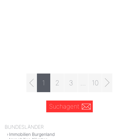
1
2
3
...
10
Suchagent
BUNDESLÄNDER
Immobilien Burgenland