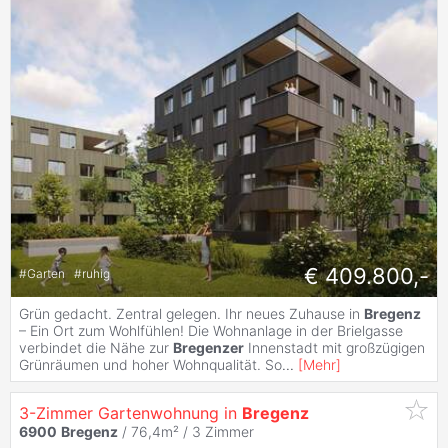
€ 409.800,-
#
Garten
#
ruhig
Grün gedacht. Zentral gelegen. Ihr neues Zuhause in
Bregenz
– Ein Ort zum Wohlfühlen! Die Wohnanlage in der Brielgasse
verbindet die Nähe zur
Bregenzer
Innenstadt mit großzügigen
Grünräumen und hoher Wohnqualität. So
...
[
Mehr
]
3-Zimmer Gartenwohnung in
Bregenz
6900
Bregenz
/ 76,4m² /
3 Zimmer