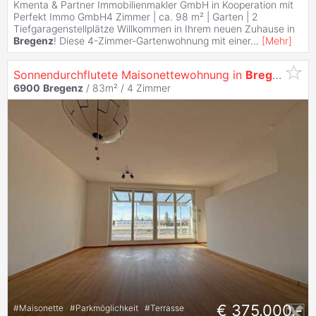
Kmenta & Partner Immobilienmakler GmbH in Kooperation mit
Perfekt Immo GmbH4 Zimmer | ca. 98 m² | Garten | 2
Tiefgaragenstellplätze Willkommen in Ihrem neuen Zuhause in
Bregenz
! Diese 4-Zimmer-Gartenwohnung mit einer
...
[
Mehr
]
Sonnendurchflutete Maisonettewohnung in
Bregenz
!
6900
Bregenz
/ 83m² /
4 Zimmer
€ 375.000,-
#
Maisonette
#
Parkmöglichkeit
#
Terrasse