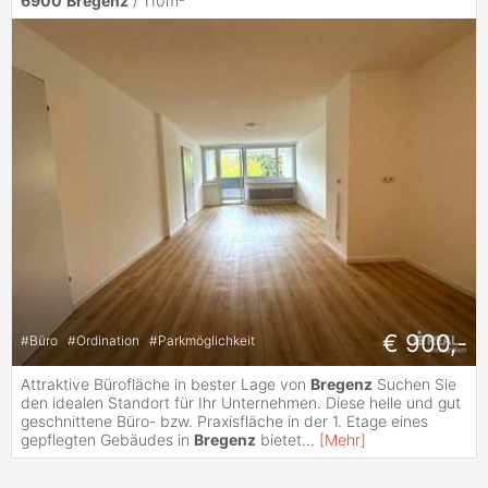
6900
Bregenz
/ 110m²
€ 900,-
#
Büro
#
Ordination
#
Parkmöglichkeit
Attraktive Bürofläche in bester Lage von
Bregenz
Suchen Sie
den idealen Standort für Ihr Unternehmen. Diese helle und gut
geschnittene Büro- bzw. Praxisfläche in der 1. Etage eines
gepflegten Gebäudes in
Bregenz
bietet
...
[
Mehr
]