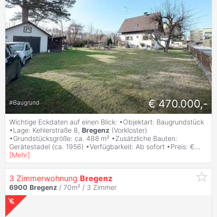
€ 470.000,-
#
Baugrund
Wichtige Eckdaten auf einen Blick: •Objektart: Baugrundstück
•Lage: Kehlerstraße 8,
Bregenz
(Vorkloster)
•Grundstücksgröße: ca. 488 m² •Zusätzliche Bauten:
Gerätestadel (ca. 1956) •Verfügbarkeit: Ab sofort •Preis: €
...
[
Mehr
]
3 Zimmerwohnung
Bregenz
6900
Bregenz
/ 70m² /
3 Zimmer