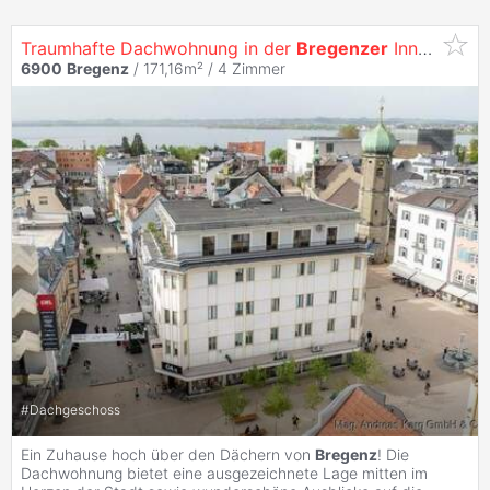
Traumhafte Dachwohnung in der
Bregenzer
Innenstadt
6900
Bregenz
/ 171,16m² /
4 Zimmer
#
Dachgeschoss
Ein Zuhause hoch über den Dächern von
Bregenz
! Die
Dachwohnung bietet eine ausgezeichnete Lage mitten im