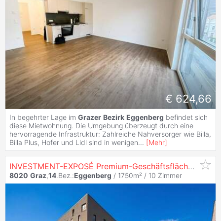
€ 624,66
In begehrter Lage im
Grazer
Bezirk
Eggenberg
befindet sich
diese Mietwohnung. Die Umgebung überzeugt durch eine
hervorragende Infrastruktur: Zahlreiche Nahversorger wie Billa,
Billa Plus, Hofer und Lidl sind in wenigen
...
[
Mehr
]
INVESTMENT-EXPOSÉ Premium-Geschäftsflächen in Bestlage
8020
Graz
,
14
.Bez.:
Eggenberg
/ 1750m² /
10 Zimmer