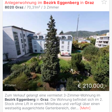
Anlegerwohnung im
Bezirk
Eggenberg
in
Graz
8020
Graz
/ 70,31m² /
3 Zimmer
€ 210.000,-
#
Garten
Zum Verkauf gelangt eine vermietet 3-Zimmer-Wohnung im
Bezirk
Eggenberg
in
Graz
. Die Wohnung befindet sich im 2.
Stock ohne Lift in einem Mittelhaus und verfügt über einen
westseitig ausgerichtete Gartenbereich, der
...
[
Mehr
]