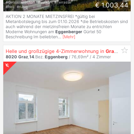
#
Genossenschaft
#
Balkon
#
Terrasse
€ 1.003,44
#
hell
#
ruhig
AKTION 2 MONATE MIETZINSFREI *gültig bei
Mietanbotslegung bis zum 01.10.2026 *die Betriebskosten sind
auch während der mietzinsfreien Monate zu entrichten
Moderne Wohnungen am
Eggenberger
Gürtel 50
Beschreibung Im beliebten
...
[
Mehr
]
Helle und großzügige 4-Zimmerwohnung in
Graz
Eggen
8020
Graz
,
14
.Bez.:
Eggenberg
/ 76,69m² /
4 Zimmer