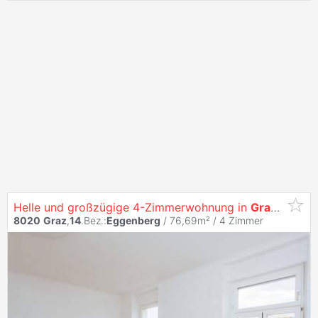
Helle und großzügige 4-Zimmerwohnung in
Graz
Eggen
8020
Graz
,
14
.Bez.:
Eggenberg
/ 76,69m² /
4 Zimmer