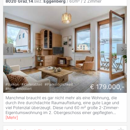
8020
Graz
,
14
.Bez.:
Eggenberg
/ 60m² /
2 Zimmer
#
Balkon
#
Kellerabteil
#
Parkmöglichkeit
€ 179.000,-
#
hell
#
möbliert
Manchmal braucht es gar nicht mehr als eine Wohnung, die
durch ihre durchdachte Raumaufteilung, eine gute Lage und
viel Potenzial überzeugt. Diese rund 60 m² große 2-Zimmer-
Eigentumswohnung im 2. Obergeschoss einer gepflegten
...
[
Mehr
]