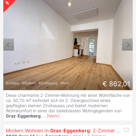
€ 862,01
#
Altbau
#
Balkon
#
Erstbezug
#
hell
Diese charmante 2-Zimmer-Wohnung mit einer Wohnfläche von
ca. 50,70 m² befindet sich im 2. Obergeschoss eines
gepflegten kleinen Zinshauses und bietet modernen
Wohnkomfort in einer der beliebtesten Wohngegenden von
Graz
-
Eggenberg
.
...
[
Mehr
]
Modern Wohnen in
Graz
-
Eggenberg
: 2-Zimmer Wohnung mit Balkon