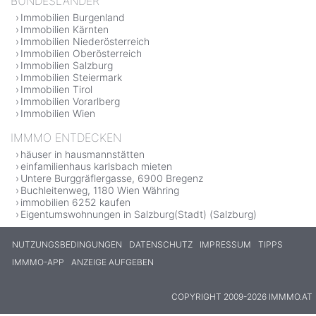
BUNDESLÄNDER
Immobilien Burgenland
Immobilien Kärnten
Immobilien Niederösterreich
Immobilien Oberösterreich
Immobilien Salzburg
Immobilien Steiermark
Immobilien Tirol
Immobilien Vorarlberg
Immobilien Wien
IMMMO ENTDECKEN
häuser in hausmannstätten
einfamilienhaus karlsbach mieten
Untere Burggräflergasse, 6900 Bregenz
Buchleitenweg, 1180 Wien Währing
immobilien 6252 kaufen
Eigentumswohnungen in Salzburg(Stadt) (Salzburg)
NUTZUNGSBEDINGUNGEN
DATENSCHUTZ
IMPRESSUM
TIPPS
IMMMO-APP
ANZEIGE AUFGEBEN
COPYRIGHT 2009-2026 IMMMO.AT