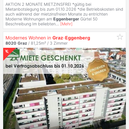
AKTION 2 MONATE MIETZINSFREI *gültig bei
Mietanbotslegung bis zum 01.10.2026 *die Betriebskosten sind
auch während der mietzinsfreien Monate zu entrichten
Moderne Wohnungen am
Eggenberger
Gürtel 50
Beschreibung Im beliebten
...
[
Mehr
]
Modernes Wohnen in
Graz
-
Eggenberg
8020
Graz
/ 81,25m² /
3 Zimmer