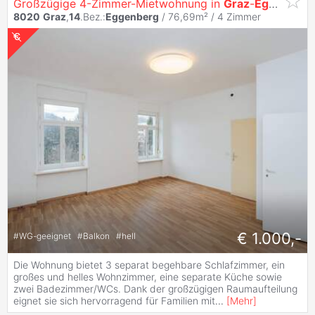
Großzügige 4-Zimmer-Mietwohnung in
Graz
-
Eggenberg
8020
Graz
,
14
.Bez.:
Eggenberg
/ 76,69m² /
4 Zimmer
€ 1.000,-
#
WG-geeignet
#
Balkon
#
hell
Die Wohnung bietet 3 separat begehbare Schlafzimmer, ein
großes und helles Wohnzimmer, eine separate Küche sowie
zwei Badezimmer/WCs. Dank der großzügigen Raumaufteilung
eignet sie sich hervorragend für Familien mit
...
[
Mehr
]