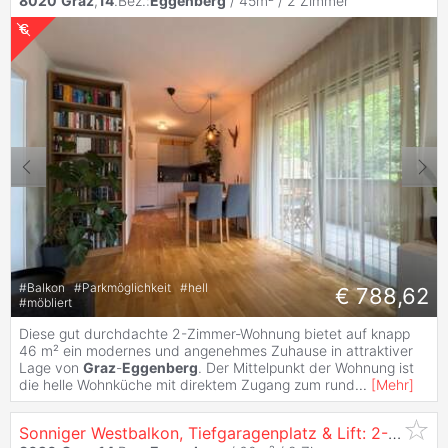
8020
Graz
,
14
.Bez.:
Eggenberg
/ 45m² /
2 Zimmer
#
Balkon
#
Parkmöglichkeit
#
hell
€ 788,62
#
möbliert
Diese gut durchdachte 2-Zimmer-Wohnung bietet auf knapp
46 m² ein modernes und angenehmes Zuhause in attraktiver
Lage von
Graz
-
Eggenberg
. Der Mittelpunkt der Wohnung ist
die helle Wohnküche mit direktem Zugang zum rund
...
[
Mehr
]
Sonniger Westbalkon, Tiefgaragenplatz & Lift: 2-Zimmer-Eigentumswohnung in