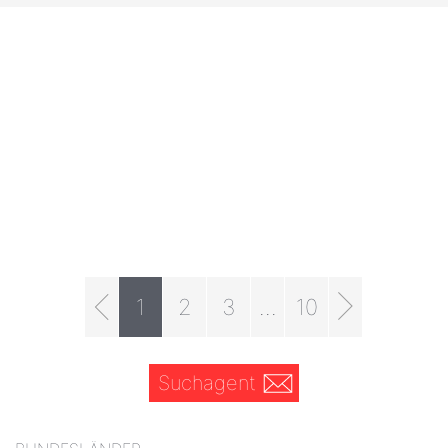
1
2
3
...
10
Suchagent