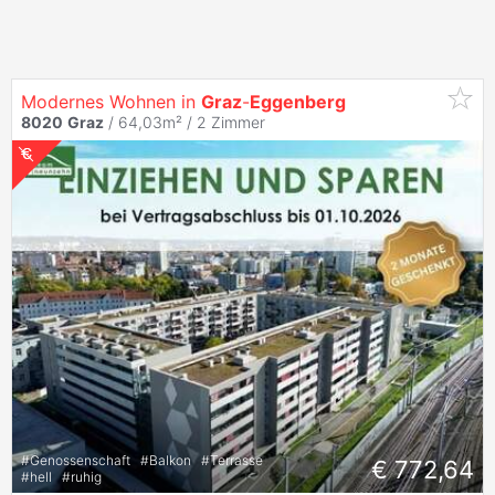
Modernes Wohnen in
Graz
-
Eggenberg
8020
Graz
/ 64,03m² /
2 Zimmer
#
Genossenschaft
#
Balkon
#
Terrasse
€ 772,64
#
hell
#
ruhig