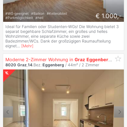
#
WG-geeignet
#
Balkon
#
Kellerabteil
€ 1.000,-
#
Parkmöglichkeit
#
hell
Ideal für Familien oder Studenten-WGs! Die Wohnung bietet 3
separat begehbare Schlafzimmer, ein großes und helles
Wohnzimmer, eine separate Küche sowie zwei
Badezimmer/WCs. Dank der großzügigen Raumaufteilung
eignet
...
[
Mehr
]
Moderne 2-Zimmer Wohnung in
Graz
Eggenberg
- Erst
8020
Graz
,
14
.Bez.:
Eggenberg
/ 44m² /
2 Zimmer