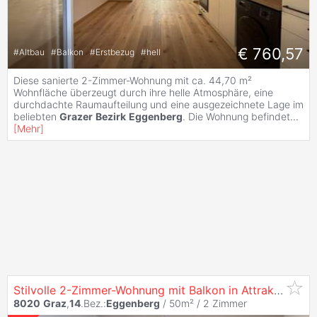
€ 760,57
#
Altbau
#
Balkon
#
Erstbezug
#
hell
Diese sanierte 2-Zimmer-Wohnung mit ca. 44,70 m²
Wohnfläche überzeugt durch ihre helle Atmosphäre, eine
durchdachte Raumaufteilung und eine ausgezeichnete Lage im
beliebten
Grazer
Bezirk
Eggenberg
. Die Wohnung befindet
...
[
Mehr
]
Stilvolle 2-Zimmer-Wohnung mit Balkon in Attraktiver Lage von
8020
Graz
,
14
.Bez.:
Eggenberg
/ 50m² /
2 Zimmer