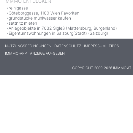
IMMMO ENTDECKEN
reinlgasse
Göteborggasse, 1100 Wien Favoriten
grundstücke mühlwasser kaufen
sattnitz mieten
Anlageobjekte in 7032 Sigleß (Mattersburg, Burgenland)
Eigentumswohnungen in Salzburg(Stadt) (Salzburg)
NUTZUNGSBEDINGUNGEN
DATENSCHUTZ
IMPRESSUM
TIPPS
IMMMO-APP
ANZEIGE AUFGEBEN
COPYRIGHT 2009-2026 IMMMO.AT