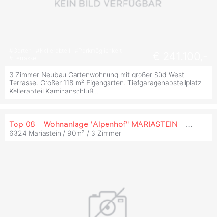
#
Garten
#
Kellerabteil
#
Parkmöglichkeit
€ 241.100,-
#
Terrasse
3 Zimmer Neubau Gartenwohnung mit großer Süd West
Terrasse. Großer 118 m² Eigengarten. Tiefgaragenabstellplatz
Kellerabteil Kaminanschluß...
Top 08 - Wohnanlage "Alpenhof" MARIASTEIN - PROVISIONSFREI vom Bauträger!
6324 Mariastein / 90m² /
3 Zimmer