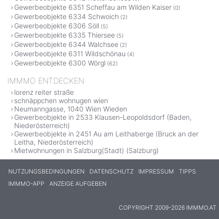
Gewerbeobjekte 6351 Scheffau am Wilden Kaiser
(0)
Gewerbeobjekte 6334 Schwoich
(2)
Gewerbeobjekte 6306 Söll
(5)
Gewerbeobjekte 6335 Thiersee
(5)
Gewerbeobjekte 6344 Walchsee
(2)
Gewerbeobjekte 6311 Wildschönau
(4)
Gewerbeobjekte 6300 Wörgl
(62)
IMMMO ENTDECKEN
lorenz reiter straße
schnäppchen wohnugen wien
Neumanngasse, 1040 Wien Wieden
Gewerbeobjekte in 2533 Klausen-Leopoldsdorf (Baden,
Niederösterreich)
Gewerbeobjekte in 2451 Au am Leithaberge (Bruck an der
Leitha, Niederösterreich)
Mietwohnungen in Salzburg(Stadt) (Salzburg)
NUTZUNGSBEDINGUNGEN
DATENSCHUTZ
IMPRESSUM
TIPPS
IMMMO-APP
ANZEIGE AUFGEBEN
COPYRIGHT 2009-2026 IMMMO.AT