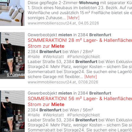
Diese gepflegte 2-Zimmer-
Wohnung
mit separater Kü
1. Stock eines Neubaus im beliebten 23. Bezirk. Auf r
Wohnfläche und zusätzlich 15 m² Freifläche bietet sie 
sonniges Zuhause
...
[
Mehr
]
www.immobilienscout24.at
,
04.05.2026
Gewerbeobjekt
mieten
in 2384
Breitenfurt
SOMMERAKTION! 28 m² Lager- & Hallenfläche
Strom zur
Miete
2384
Breitenfurt
bei Wien / 28m²
#
Halle
#
Werkstatt
#
Parkmöglichkeit
Laaber Straße 53, 2384
Breitenfurt
bei Wien Exklusi
Storage24: Mehr Platz, weniger Kosten – sichern Sie si
Sommerrabatt bei Storage24. Sie suchen eine Lagerlö
sichere Garage mit flexibler
...
[
Mehr
]
www.immobilienscout24.at
,
07.08.2026
Gewerbeobjekt
mieten
in 2384
Breitenfurt
SOMMERAKTION! 56 m² Lager- & Hallenfläche
Strom zur
Miete
2384
Breitenfurt
bei Wien / 56m²
#
Halle
#
Werkstatt
#
Parkmöglichkeit
Laaber Straße 53, 2384
Breitenfurt
bei Wien Exklusi
Storage24: Mehr Platz, weniger Kosten – sichern Sie si
Sommerrabatt bei Storage24. Sie suchen eine Lagerlö