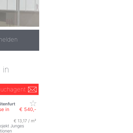
melden
 in
uchagent
itenfurt
e in
€ 540,-
€ 13,17 / m²
rojekt Junges
tionen