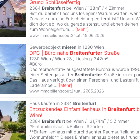
Grund Schlüsselfertig
2384
Breitenfurt
bei Wien / 138m² /
4 Zimmer
Bist du bereit? Lass uns loslegen! Warum warten, wen
Zuhause nur eine Entscheidung entfernt ist? Unsere W
dich dort ab, wo du gerade stehst, und ebnen deinen
zum Wohneigentum.
...
[
Mehr
]
www.immobilienscout24.at
,
19.06.2026
Gewerbeobjekt
mieten
in 1230 Wien
DPC | Büro nähe
Breitenfurter
Straße
1230 Wien / Wien 23., Liesing / 342m²
#
Büro
Das repräsentativ ausgestattete Bürohaus wurde 1990 
einer Seitengasse der
Breitenfurter
Straße in einer pa
Das Haus verfügt über einen Personen- und Lastenlift
Laderampe.
...
[
Mehr
]
www.immobilienscout24.at
,
27.05.2026
Haus kaufen in 2384
Breitenfurt
Entzückendes Einfamilienhaus in
Breitenfurt
b
Wien!
2384
Breitenfurt
bei Wien / 131,74m² /
5 Zimmer
#
Einfamilienhaus
#
Balkon
#
Garten
**Einfamilienhaus mit durchdachter Raumaufteilung
Wohnumfeld** Dieses Einfamilienhaus bietet auf rund