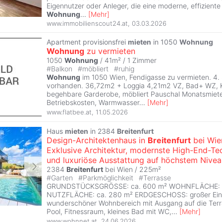
Eigennutzer oder Anleger, die eine moderne, effiziente 
Wohnung
...
[
Mehr
]
www.immobilienscout24.at
,
03.03.2026
Apartment provisionsfrei
mieten
in 1050
Wohnung
Wohnung
zu vermieten
1050
Wohnung
/ 41m² /
1 Zimmer
#
Balkon
#
möbliert
#
ruhig
Wohnung
im 1050 Wien, Fendigasse zu vermieten. 4.
vorhanden. 36,72m2 + Loggia 4,21m2 VZ, Bad+ WZ, 
begehbare Garderobe, möbliert Pauschal Monatsmiete 
Betriebskosten, Warmwasser
...
[
Mehr
]
www.flatbee.at
,
11.05.2026
Haus
mieten
in 2384
Breitenfurt
Design-Architektenhaus in
Breitenfurt
bei Wie
Exklusive Architektur, modernste High-End-Te
und luxuriöse Ausstattung auf höchstem Nivea
2384
Breitenfurt
bei Wien / 225m²
#
Garten
#
Parkmöglichkeit
#
Terrasse
GRUNDSTÜCKSGRÖSSE: ca. 600 m² WOHNFLÄCHE: c
NUTZFLÄCHE: ca. 280 m² ERDGESCHOSS: großer Ein
wunderschöner Wohnbereich mit Ausgang auf die Ter
Pool, Fitnessraum, kleines Bad mit WC,
...
[
Mehr
]
www.wohnnet.at
,
24.06.2026