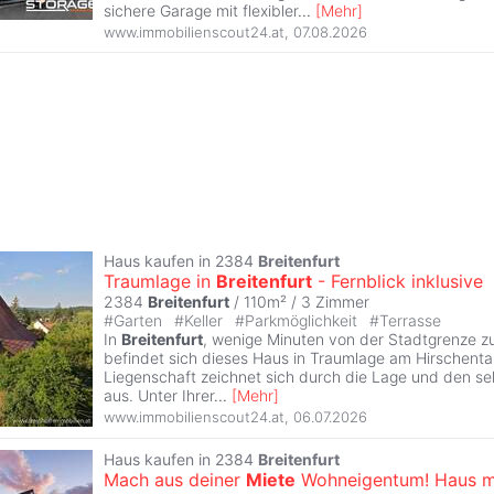
sichere Garage mit flexibler
...
[
Mehr
]
www.immobilienscout24.at
,
07.08.2026
Haus kaufen in 2384
Breitenfurt
Traumlage in
Breitenfurt
- Fernblick inklusive
2384
Breitenfurt
/ 110m² /
3 Zimmer
#
Garten
#
Keller
#
Parkmöglichkeit
#
Terrasse
In
Breitenfurt
, wenige Minuten von der Stadtgrenze zu
befindet sich dieses Haus in Traumlage am Hirschenta
Liegenschaft zeichnet sich durch die Lage und den se
aus. Unter Ihrer
...
[
Mehr
]
www.immobilienscout24.at
,
06.07.2026
Haus kaufen in 2384
Breitenfurt
Mach aus deiner
Miete
Wohneigentum! Haus m