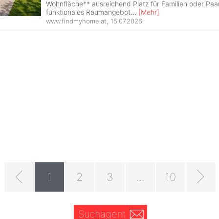
Wohnfläche** ausreichend Platz für Familien oder Paar
funktionales Raumangebot
...
[
Mehr
]
www.findmyhome.at
,
15.07.2026
1
2
3
...
10
Suchagent