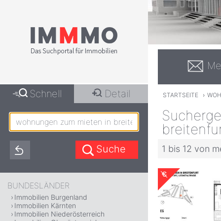
Me
Schnell
Detail
STARTSEITE
›
WOH
Sucherge
breitenfu
1 bis 12 von m
BUNDESLÄNDER
Immobilien Burgenland
Immobilien Kärnten
Immobilien Niederösterreich