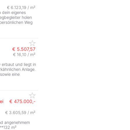
€ 6.123,19 / m²
n dein eigenes
egbegleiter holen
 persönlichen Weg
€ 5.507,57
€ 16,10 / m²
erbaut und liegt in
rkähnlichen Anlage.
 sowie eine
ei
€ 475.000,-
€ 3.605,59 / m²
 und angenehmem
 **132 m²