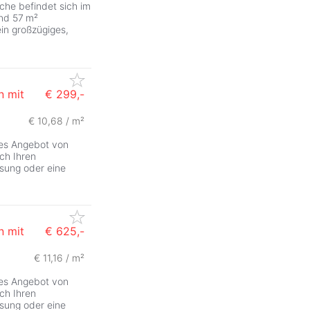
che befindet sich im
und 57 m²
ein großzügiges,
n mit
€ 299,-
€ 10,68 / m²
ves Angebot von
ch Ihren
sung oder eine
n mit
€ 625,-
€ 11,16 / m²
ves Angebot von
ch Ihren
sung oder eine