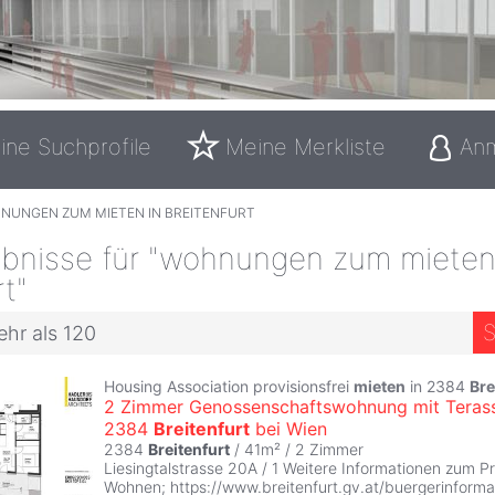
ine Suchprofile
Meine Merkliste
An
NUNGEN ZUM MIETEN IN BREITENFURT
bnisse für "wohnungen zum mieten
rt"
S
ehr als 120
Housing Association provisionsfrei
mieten
in 2384
Bre
2 Zimmer Genossenschaftswohnung mit Terass
2384
Breitenfurt
bei Wien
2384
Breitenfurt
/ 41m² /
2 Zimmer
Liesingtalstrasse 20A / 1 Weitere Informationen zum P
Wohnen; https://www.breitenfurt.gv.at/buergerinforma