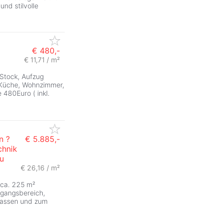
und stilvolle
€ 480,-
€ 11,71 / m²
 Stock, Aufzug
Küche, Wohnzimmer,
480Euro ( inkl.
n ?
€ 5.885,-
chnik
u
ZurÃ
€ 26,16 / m²
a. 225 m²
gangsbereich,
rassen und zum