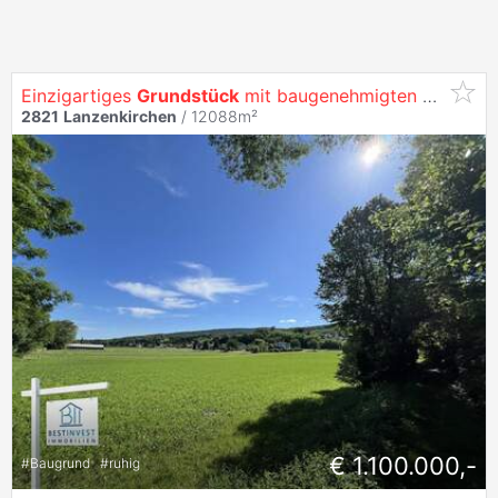
Einzigartiges
Grundstück
mit baugenehmigten Projekt - ideal für Bauträger als auch für Häuslbauer
2821
Lanzenkirchen
/ 12088m²
€ 1.100.000,-
#
Baugrund
#
ruhig