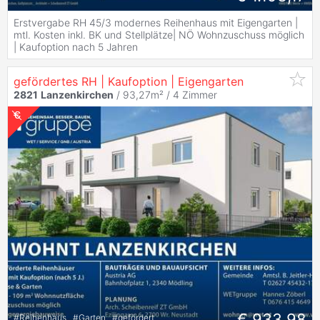
Erstvergabe RH 45/3 modernes Reihenhaus mit Eigengarten |
mtl. Kosten inkl. BK und Stellplätze| NÖ Wohnzuschuss möglich
| Kaufoption nach 5 Jahren
gefördertes RH | Kaufoption | Eigengarten
2821
Lanzenkirchen
/ 93,27m² /
4 Zimmer
€ 933,98
#
Reihenhaus
#
Garten
#
gefördert