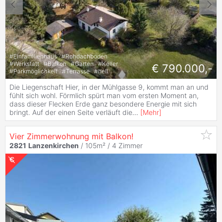
#
Einfamilienhaus
#
Rohdachboden
#
Werkstatt
#
Balkon
#
Garten
#
Keller
€ 790.000,-
#
Parkmöglichkeit
#
Terrasse
#
hell
Die Liegenschaft Hier, in der Mühlgasse 9, kommt man an und
fühlt sich wohl. Förmlich spürt man vom ersten Moment an,
dass dieser Flecken Erde ganz besondere Energie mit sich
bringt. Auf der einen Seite verläuft die
...
[
Mehr
]
Vier Zimmerwohnung mit Balkon!
2821
Lanzenkirchen
/ 105m² /
4 Zimmer