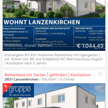
€ 1.044,43
#
Reihenhaus
#
Garten
#
gefördert
Erstvergabe RH 45/1 modernes Reihenhaus mit Eigengarten |
mtl. Kosten inkl. BK und Stellplätze| NÖ Wohnzuschuss möglich
| Kaufoption nach 5 Jahren
Reihenhaus mit Garten | gefördert | Kaufoption
2821
Lanzenkirchen
/ 109,45m² /
4 Zimmer