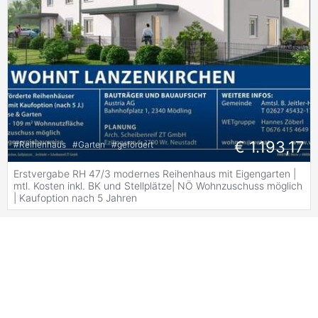
€ 1.193,17
#
Reihenhaus
#
Garten
#
gefördert
Erstvergabe RH 47/3 modernes Reihenhaus mit Eigengarten |
mtl. Kosten inkl. BK und Stellplätze| NÖ Wohnzuschuss möglich
| Kaufoption nach 5 Jahren