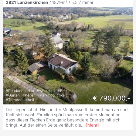
2821
Lanzenkirchen
/ 1879m² /
5,5 Zimmer
#
Rohdachboden
#
Werkstatt
#
Balkon
#
Garten
#
Keller
#
Parkmöglichkeit
€ 790.000,-
#
Terrasse
#
hell
Die Liegenschaft Hier, in der Mühlgasse 9, kommt man an und
fühlt sich wohl. Förmlich spürt man vom ersten Moment an,
dass dieser Flecken Erde ganz besondere Energie mit sich
bringt. Auf der einen Seite verläuft die
...
[
Mehr
]