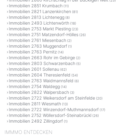
(25)
Immobilien 2851 Krumbach
(11)
Immobilien 2821 Lanzenkirchen
(81)
Immobilien 2813 Lichtenegg
(8)
Immobilien 2493 Lichtenwörth
(18)
Immobilien 2753 Markt Piesting
(23)
Immobilien 2751 Matzendorf-Hölles
(26)
Immobilien 2761 Miesenbach
(2)
Immobilien 2763 Muggendorf
(1)
Immobilien 2763 Pernitz
(14)
Immobilien 2663 Rohr im Gebirge
(2)
Immobilien 2803 Schwarzenbach
(5)
Immobilien 2601 Sollenau
(62)
Immobilien 2604 Theresienfeld
(54)
Immobilien 2763 Waidmannsfeld
(6)
Immobilien 2754 Waldegg
(14)
Immobilien 2822 Walpersbach
(3)
Immobilien 2722 Weikersdorf am Steinfelde
(20)
Immobilien 2811 Wiesmath
(13)
Immobilien 2722 Winzendorf-Muthmannsdorf
(17)
Immobilien 2752 Wöllersdorf-Steinabrückl
(26)
Immobilien 2492 Zillingdorf
(1)
IMMMO ENTDECKEN