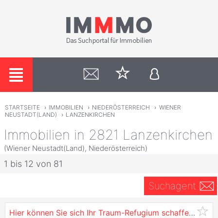
STARTSEITE
›
IMMOBILIEN
›
NIEDERÖSTERREICH
›
WIENER
NEUSTADT(LAND)
›
LANZENKIRCHEN
Immobilien in 2821 Lanzenkirchen
(Wiener Neustadt(Land), Niederösterreich)
1 bis 12 von 81
Suchagent
Hier können Sie sich Ihr Traum-Refugium schaffen | 1.879 m² Naturparadies mit eigenem Brunnen & Weitblick | Bestandshaus sanier- und ausbaubar