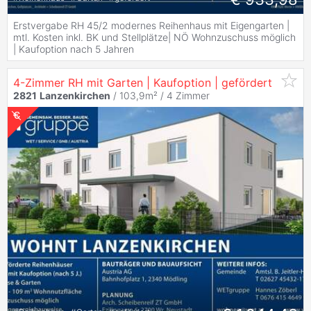
Erstvergabe RH 45/2 modernes Reihenhaus mit Eigengarten |
mtl. Kosten inkl. BK und Stellplätze| NÖ Wohnzuschuss möglich
| Kaufoption nach 5 Jahren
4-Zimmer RH mit Garten | Kaufoption | gefördert
2821
Lanzenkirchen
/ 103,9m² /
4 Zimmer