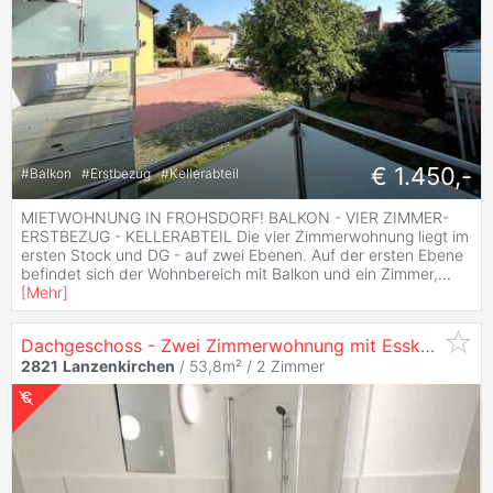
€ 1.450,-
#
Balkon
#
Erstbezug
#
Kellerabteil
MIETWOHNUNG IN FROHSDORF! BALKON - VIER ZIMMER-
ERSTBEZUG - KELLERABTEIL Die vier Zimmerwohnung liegt im
ersten Stock und DG - auf zwei Ebenen. Auf der ersten Ebene
befindet sich der Wohnbereich mit Balkon und ein Zimmer,
...
[
Mehr
]
Dachgeschoss - Zwei Zimmerwohnung mit Essküche!
2821
Lanzenkirchen
/ 53,8m² /
2 Zimmer