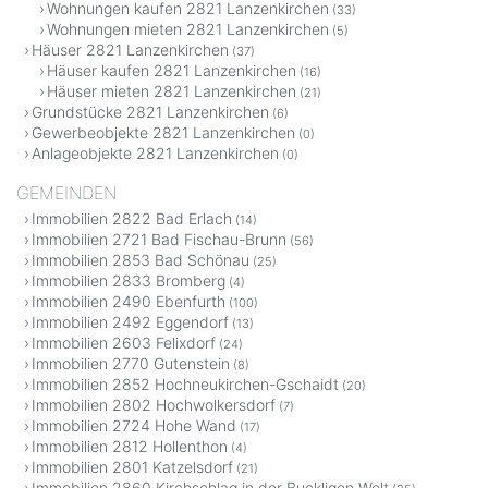
Wohnungen kaufen 2821 Lanzenkirchen
(33)
Wohnungen mieten 2821 Lanzenkirchen
(5)
Häuser 2821 Lanzenkirchen
(37)
Häuser kaufen 2821 Lanzenkirchen
(16)
Häuser mieten 2821 Lanzenkirchen
(21)
Grundstücke 2821 Lanzenkirchen
(6)
Gewerbeobjekte 2821 Lanzenkirchen
(0)
Anlageobjekte 2821 Lanzenkirchen
(0)
GEMEINDEN
Immobilien 2822 Bad Erlach
(14)
Immobilien 2721 Bad Fischau-Brunn
(56)
Immobilien 2853 Bad Schönau
(25)
Immobilien 2833 Bromberg
(4)
Immobilien 2490 Ebenfurth
(100)
Immobilien 2492 Eggendorf
(13)
Immobilien 2603 Felixdorf
(24)
Immobilien 2770 Gutenstein
(8)
Immobilien 2852 Hochneukirchen-Gschaidt
(20)
Immobilien 2802 Hochwolkersdorf
(7)
Immobilien 2724 Hohe Wand
(17)
Immobilien 2812 Hollenthon
(4)
Immobilien 2801 Katzelsdorf
(21)
Immobilien 2860 Kirchschlag in der Buckligen Welt