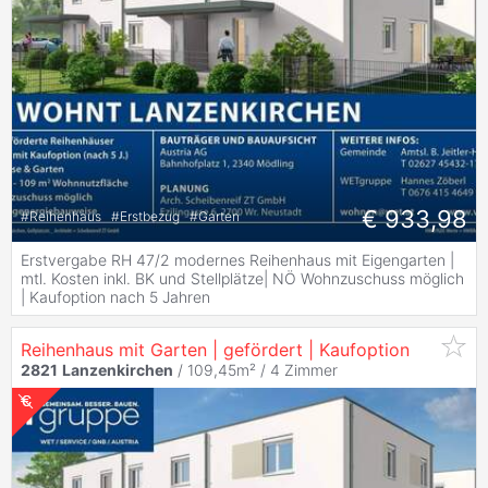
€ 933,98
#
Reihenhaus
#
Erstbezug
#
Garten
Erstvergabe RH 47/2 modernes Reihenhaus mit Eigengarten |
mtl. Kosten inkl. BK und Stellplätze| NÖ Wohnzuschuss möglich
| Kaufoption nach 5 Jahren
Reihenhaus mit Garten | gefördert | Kaufoption
2821
Lanzenkirchen
/ 109,45m² /
4 Zimmer