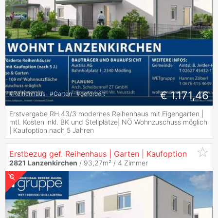
€ 1.171,46
#
Reihenhaus
#
Garten
#
gefördert
Erstvergabe RH 43/3 modernes Reihenhaus mit Eigengarten |
mtl. Kosten inkl. BK und Stellplätze| NÖ Wohnzuschuss möglich
| Kaufoption nach 5 Jahren
Erstbezug gef. Reihenhaus | Garten | Kaufoption
2821
Lanzenkirchen
/ 93,27m² /
4 Zimmer