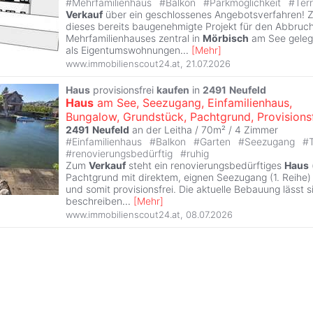
#
Mehrfamilienhaus
#
Balkon
#
Parkmöglichkeit
#
Ter
Verkauf
über ein geschlossenes Angebotsverfahren!
dieses bereits baugenehmigte Projekt für den Abbru
Mehrfamilienhauses zentral in
Mörbisch
am See geleg
als Eigentumswohnungen
...
[
Mehr
]
www.immobilienscout24.at
,
21.07.2026
Haus
provisionsfrei
kaufen
in
2491
Neufeld
Haus
am See, Seezugang, Einfamilienhaus,
Bungalow, Grundstück, Pachtgrund, Provisionsf
2491
Neufeld
an der Leitha / 70m² /
4 Zimmer
#
Einfamilienhaus
#
Balkon
#
Garten
#
Seezugang
#
#
renovierungsbedürftig
#
ruhig
Zum
Verkauf
steht ein renovierungsbedürftiges
Haus
Pachtgrund mit direktem, eignen Seezugang (1. Reihe)
und somit provisionsfrei. Die aktuelle Bebauung lässt s
beschreiben
...
[
Mehr
]
www.immobilienscout24.at
,
08.07.2026