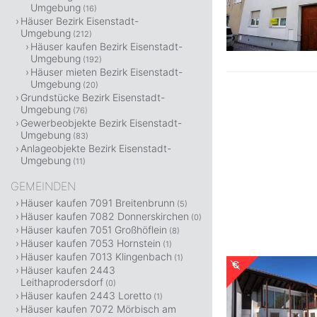
Umgebung
(16)
Häuser Bezirk Eisenstadt-
Umgebung
(212)
Häuser kaufen Bezirk Eisenstadt-
Umgebung
(192)
Häuser mieten Bezirk Eisenstadt-
Umgebung
(20)
Grundstücke Bezirk Eisenstadt-
Umgebung
(76)
Gewerbeobjekte Bezirk Eisenstadt-
Umgebung
(83)
Anlageobjekte Bezirk Eisenstadt-
Umgebung
(11)
GEMEINDEN
Häuser kaufen 7091 Breitenbrunn
(5)
Häuser kaufen 7082 Donnerskirchen
(0)
Häuser kaufen 7051 Großhöflein
(8)
Häuser kaufen 7053 Hornstein
(1)
Häuser kaufen 7013 Klingenbach
(1)
Häuser kaufen 2443
Leithaprodersdorf
(0)
Häuser kaufen 2443 Loretto
(1)
Häuser kaufen 7072 Mörbisch am