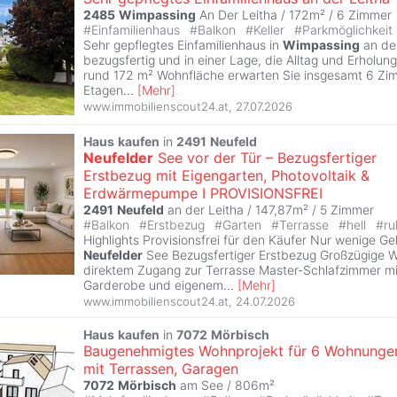
2485
Wimpassing
An Der Leitha / 172m² /
6 Zimmer
#
Einfamilienhaus
#
Balkon
#
Keller
#
Parkmöglichkeit
Sehr gepflegtes Einfamilienhaus in
Wimpassing
an der
bezugsfertig und in einer Lage, die Alltag und Erholung
rund 172 m² Wohnfläche erwarten Sie insgesamt 6 Zi
Etagen
...
[
Mehr
]
www.immobilienscout24.at
,
27.07.2026
Haus
kaufen
in
2491
Neufeld
Neufelder
See vor der Tür – Bezugsfertiger
Erstbezug mit Eigengarten, Photovoltaik &
Erdwärmepumpe I PROVISIONSFREI
2491
Neufeld
an der Leitha / 147,87m² /
5 Zimmer
#
Balkon
#
Erstbezug
#
Garten
#
Terrasse
#
hell
#
ru
Highlights Provisionsfrei für den Käufer Nur wenige 
Neufelder
See Bezugsfertiger Erstbezug Großzügige 
direktem Zugang zur Terrasse Master-Schlafzimmer m
Garderobe und eigenem
...
[
Mehr
]
www.immobilienscout24.at
,
24.07.2026
Haus
kaufen
in
7072
Mörbisch
Baugenehmigtes Wohnprojekt für 6 Wohnunge
mit Terrassen, Garagen
7072
Mörbisch
am See / 806m²