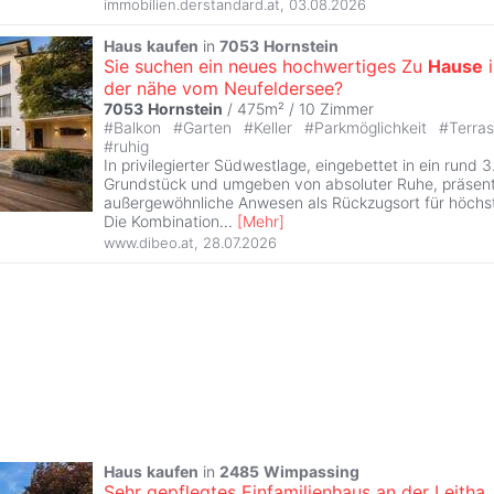
immobilien.derstandard.at
,
03.08.2026
Haus
kaufen
in
7053
Hornstein
Sie suchen ein neues hochwertiges Zu
Hause
i
der nähe vom Neufeldersee?
7053
Hornstein
/ 475m² /
10 Zimmer
#
Balkon
#
Garten
#
Keller
#
Parkmöglichkeit
#
Terra
#
ruhig
In privilegierter Südwestlage, eingebettet in ein rund 
Grundstück und umgeben von absoluter Ruhe, präsenti
außergewöhnliche Anwesen als Rückzugsort für höch
Die Kombination
...
[
Mehr
]
www.dibeo.at
,
28.07.2026
Haus
kaufen
in
2485
Wimpassing
Sehr gepflegtes Einfamilienhaus an der Leitha