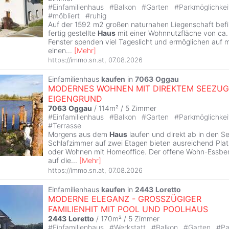
#
Einfamilienhaus
#
Balkon
#
Garten
#
Parkmöglichke
#
möbliert
#
ruhig
Auf der 1592 m2 großen naturnahen Liegenschaft befi
fertig gestellte
Haus
mit einer Wohnnutzfläche von ca.
Fenster spenden viel Tageslicht und ermöglichen auf
einen
...
[
Mehr
]
https://immo.sn.at
,
07.08.2026
Einfamilienhaus
kaufen
in
7063
Oggau
MODERNES WOHNEN MIT DIREKTEM SEEZUG
EIGENGRUND
7063
Oggau
/ 114m² /
5 Zimmer
#
Einfamilienhaus
#
Balkon
#
Garten
#
Parkmöglichke
#
Terrasse
Morgens aus dem
Haus
laufen und direkt ab in den Se
Schlafzimmer auf zwei Etagen bieten ausreichend Platz
oder Wohnen mit Homeoffice. Der offene Wohn-Essbere
auf die
...
[
Mehr
]
https://immo.sn.at
,
07.08.2026
Einfamilienhaus
kaufen
in
2443
Loretto
MODERNE ELEGANZ - GROSSZÜGIGER
FAMILIENHIT MIT POOL UND POOLHAUS
2443
Loretto
/ 170m² /
5 Zimmer
#
Einfamilienhaus
#
Werkstatt
#
Balkon
#
Garten
#
Pa