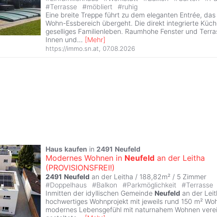
#
Terrasse
#
möbliert
#
ruhig
Eine breite Treppe führt zu dem eleganten Entrée, das
Wohn-Essbereich übergeht. Die direkt integrierte Küch
geselliges Familienleben. Raumhohe Fenster und Terr
Innen und
...
[
Mehr
]
https://immo.sn.at
,
07.08.2026
Haus
kaufen
in
2491
Neufeld
Modernes Wohnen in
Neufeld
an der Leitha
(PROVISIONSFREI!)
2491
Neufeld
an der Leitha / 188,82m² /
5 Zimmer
#
Doppelhaus
#
Balkon
#
Parkmöglichkeit
#
Terrasse
Inmitten der idyllischen Gemeinde
Neufeld
an der Leit
hochwertiges Wohnprojekt mit jeweils rund 150 m² Wo
modernes Lebensgefühl mit naturnahem Wohnen vereint