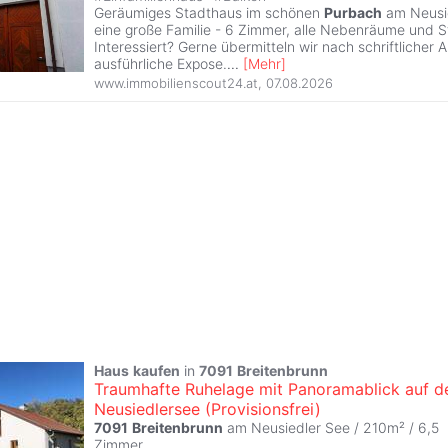
Geräumiges Stadthaus im schönen
Purbach
am Neusie
eine große Familie - 6 Zimmer, alle Nebenräume und S
Interessiert? Gerne übermitteln wir nach schriftlicher 
ausführliche Expose.
...
[
Mehr
]
www.immobilienscout24.at
,
07.08.2026
Haus
kaufen
in
7091
Breitenbrunn
Traumhafte Ruhelage mit Panoramablick auf d
Neusiedlersee (Provisionsfrei)
7091
Breitenbrunn
am Neusiedler See / 210m² /
6,5
Zimmer