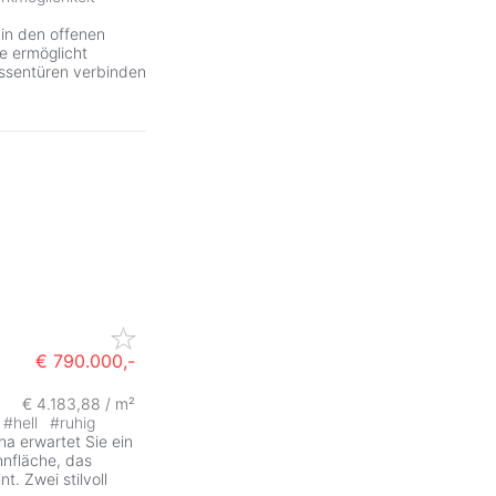
 in den offenen
e ermöglicht
assentüren verbinden
€ 790.000,-
€ 4.183,88 / m²
#
hell
#
ruhig
ha erwartet Sie ein
hnfläche, das
. Zwei stilvoll