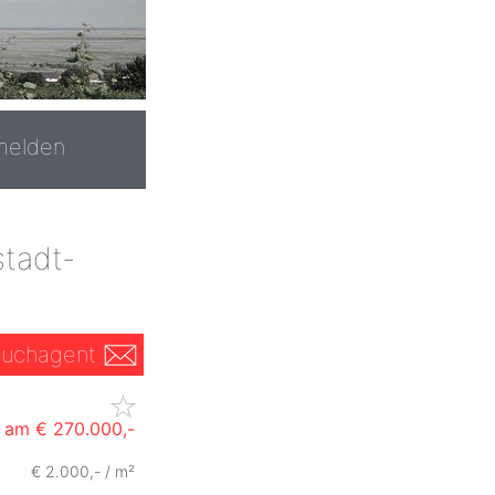
melden
stadt-
uchagent
s am
€ 270.000,-
€ 2.000,- / m²