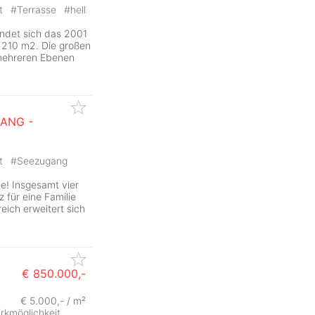
it
#
Terrasse
#
hell
ndet sich das 2001
 210 m2. Die großen
 mehreren Ebenen
ANG -
it
#
Seezugang
e! Insgesamt vier
 für eine Familie
ich erweitert sich
€ 850.000,-
€ 5.000,- / m²
rkmöglichkeit