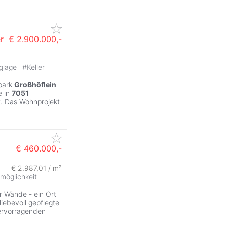
r
€ 2.900.000,-
glage
#
Keller
park
Großhöflein
e in
7051
t. Das Wohnprojekt
€ 460.000,-
€ 2.987,01 / m²
ZurÃ
möglichkeit
r Wände - ein Ort
liebevoll gepflegte
hervorragenden