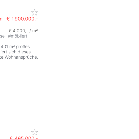
n
€ 1.900.000,-
€ 4.000,- / m²
sse
#
möbliert
3.401 m² großes
ert sich dieses
ste Wohnansprüche.
€ 495.000,-