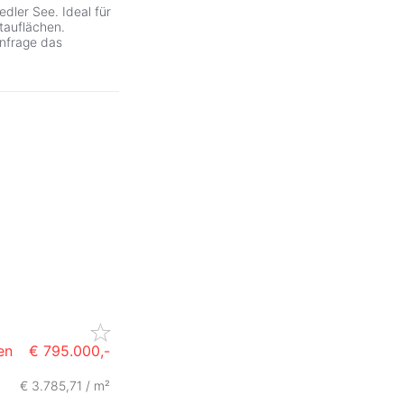
dler See. Ideal für
tauflächen.
Anfrage das
en
€ 795.000,-
€ 3.785,71 / m²