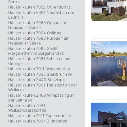
See
(2)
Häuser kaufen 7052 Müllendorf
(2)
Häuser kaufen 2491 Neufeld an der
Leitha
(5)
Häuser kaufen 7063 Oggau am
Neusiedler See
(1)
Häuser kaufen 7064 Oslip
(0)
Häuser kaufen 7083 Purbach am
Neusiedler See
(3)
Häuser kaufen 7062 Sankt
Margarethen im Burgenland
(0)
Häuser kaufen 7081 Schützen am
Gebirge
(0)
Häuser kaufen 7011 Siegendorf
(1)
Häuser kaufen 7035 Steinbrunn
(0)
Häuser kaufen 2443 Stotzing
(0)
Häuser kaufen 7061 Trausdorf an der
Wulka
(1)
Häuser kaufen 2485 Wimpassing an
der Leitha
(4)
Häuser kaufen 7041
Wulkaprodersdorf
(0)
Häuser kaufen 7011 Zagersdorf
(0)
Häuser kaufen 7034 Zillingtal
(0)