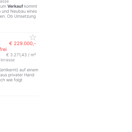
rasse
 Zum
Verkauf
kommt
ch und Neubau eines
en. Ob Umsetzung
€ 229.000,-
rei
€ 3.271,43 / m²
Terrasse
(entkernt) auf einem
 aus privater Hand
ich wie folgt