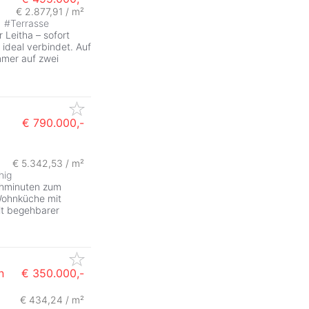
€ 2.877,91 / m²
#
Terrasse
 Leitha – sofort
 ideal verbindet. Auf
mmer auf zwei
€ 790.000,-
€ 5.342,53 / m²
hig
Gehminuten zum
Wohnküche mit
it begehbarer
n
€ 350.000,-
€ 434,24 / m²