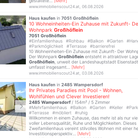
gestaltete
...
[
Mehr
]
www.immobilienscout24.at
,
06.08.2026
Haus
kaufen
in
7051
Großhöflein
10 Wohneinheiten-Ein Zuhause mit Zukunft- De
Wohnpark
Großhöflein
7051
Großhöflein
#
Einfamilienhaus
#
Rohbau
#
Balkon
#
Garten
#
Han
#
Parkmöglichkeit
#
Terrasse
#
barrierefrei
10 Wohneinheiten-Ein Zuhause mit Zukunft- Der Wohn
Der Wohnpark
Großhöflein
entsteht in attraktiver Lag
Großhöflein
, unweit der Landeshauptstadt Eisenstad
umfasst insgesamt
...
[
Mehr
]
www.immobilienscout24.at
,
03.08.2026
Haus
kaufen
in
2485
Wampersdorf
Ihr Privates Paradies mit Pool - Wohnen,
Wohlfühlen und Clever Investieren!
2485
Wampersdorf
/ 154m² /
5 Zimmer
#
Mehrfamilienhaus
#
Balkon
#
Garten
#
Keller
#
Park
#
Terrasse
#
möbliert
#
ruhig
Willkommen in einem Zuhause, das mehr ist als nur vie
voller Lebensqualität, Ruhe und Möglichkeiten. Dieses 
Zweifamilienhaus vereint stilvolles Wohnen mit einer 
Investitionsperspektiv
...
[
Mehr
]