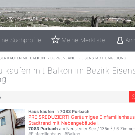
ine Suchprofile
Meine Merkliste
An
SER KAUFEN MIT BALKON
›
BURGENLAND
›
EISENSTADT-UMGEBUNG
 kaufen mit Balkon im Bezirk Eisen
ng
S
5
Haus
kaufen
in
7083
Purbach
PREISREDUZIERT! Geräumiges Einfamilienhau
Stadtrand mit Nebengebäude !
7083
Purbach
am Neusiedler See / 135m² /
6 Zimmer
#
Einfamilienhaus
#
Balkon