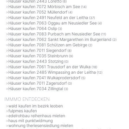
Häuser kaufen 2443 Loretto
(6)
Häuser kaufen 7072 Mörbisch am See
(14)
Häuser kaufen 7052 Müllendorf
(4)
Häuser kaufen 2491 Neufeld an der Leitha
(37)
Häuser kaufen 7063 Oggau am Neusiedler See
(4)
Häuser kaufen 7064 Oslip
(3)
Häuser kaufen 7083 Purbach am Neusiedler See
(11)
Häuser kaufen 7062 Sankt Margarethen im Burgenland
(2)
Häuser kaufen 7081 Schützen am Gebirge
(2)
Häuser kaufen 7011 Siegendorf
(8)
Häuser kaufen 7035 Steinbrunn
(9)
Häuser kaufen 2443 Stotzing
(0)
Häuser kaufen 7061 Trausdorf an der Wulka
(18)
Häuser kaufen 2485 Wimpassing an der Leitha
(12)
Häuser kaufen 7041 Wulkaprodersdorf
(5)
Häuser kaufen 7011 Zagersdorf
(0)
Häuser kaufen 7034 Zillingtal
(3)
IMMMO ENTDECKEN
wald kaufen im bezirk leoben
fulpmes kaufen
edelrohbau reihenhaus mieten
haus mit punktwidmung
wohnung theriesensiedlung mieten