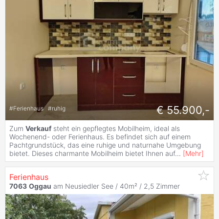
€ 55.900,-
#
Ferienhaus
#
ruhig
Zum
Verkauf
steht ein gepflegtes Mobilheim, ideal als
Wochenend- oder Ferienhaus. Es befindet sich auf einem
Pachtgrundstück, das eine ruhige und naturnahe Umgebung
bietet. Dieses charmante Mobilheim bietet Ihnen auf
...
[
Mehr
]
Ferienhaus
7063
Oggau
am Neusiedler See / 40m² /
2,5 Zimmer