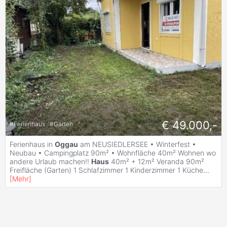
€ 49.000,-
#
Ferienhaus
#
Garten
Ferienhaus in
Oggau
am NEUSIEDLERSEE • Winterfest •
Neubau • Campingplatz 90m² • Wohnfläche 40m² Wohnen wo
andere Urlaub machen!!
Haus
40m² + 12m² Veranda 90m²
Freifläche (Garten) 1 Schlafzimmer 1 Kinderzimmer 1 Küche
...
[
Mehr
]