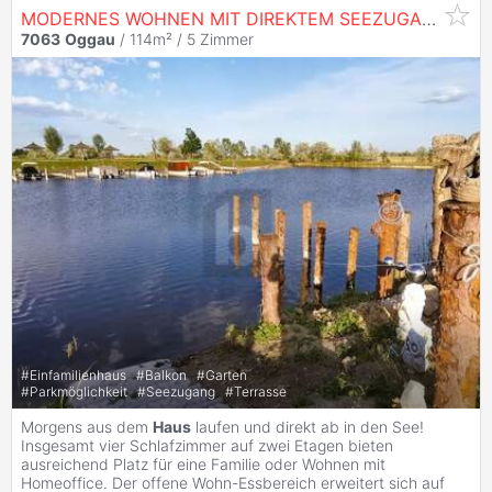
MODERNES WOHNEN MIT DIREKTEM SEEZUGANG - EIGENGRUND
7063
Oggau
/ 114m² /
5 Zimmer
#
Einfamilienhaus
#
Balkon
#
Garten
#
Parkmöglichkeit
#
Seezugang
#
Terrasse
Morgens aus dem
Haus
laufen und direkt ab in den See!
Insgesamt vier Schlafzimmer auf zwei Etagen bieten
ausreichend Platz für eine Familie oder Wohnen mit
Homeoffice. Der offene Wohn-Essbereich erweitert sich auf