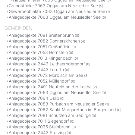
(0)
Grundstücke 7063 Oggau am Neusiedler See
(5)
Gewerbeobjekte 7063 Oggau am Neusiedler See
(1)
Anlageobjekte 7063 Oggau am Neusiedler See
(0)
GEMEINDEN
Anlageobjekte 7091 Breitenbrunn
(0)
Anlageobjekte 7082 Donnerskirchen
(4)
Anlageobjekte 7051 Großhöflein
(0)
Anlageobjekte 7053 Hornstein
(0)
Anlageobjekte 7013 Klingenbach
(0)
Anlageobjekte 2443 Leithaprodersdorf
(0)
Anlageobjekte 2443 Loretto
(0)
Anlageobjekte 7072 Mörbisch am See
(3)
Anlageobjekte 7052 Müllendorf
(0)
Anlageobjekte 2491 Neufeld an der Leitha
(2)
Anlageobjekte 7063 Oggau am Neusiedler See
(0)
Anlageobjekte 7064 Oslip
(0)
Anlageobjekte 7083 Purbach am Neusiedler See
(1)
Anlageobjekte 7062 Sankt Margarethen im Burgenland
(0)
Anlageobjekte 7081 Schützen am Gebirge
(0)
Anlageobjekte 7011 Siegendorf
(0)
Anlageobjekte 7035 Steinbrunn
(0)
Anlageobjekte 2443 Stotzing
(0)