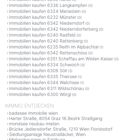
Immobilien kaufen 6336 Langkampfen
(0)
Immobilien kaufen 6324 Mariastein
(0)
Immobilien kaufen 6232 Münster
(0)
Immobilien kaufen 6342 Niederndorf
(0)
Immobilien kaufen 6342 Niederndorferberg
(0)
Immobilien kaufen 6240 Radfeld
(0)
Immobilien kaufen 6240 Rattenberg
(0)
Immobilien kaufen 6235 Reith im Alpbachtal
(1)
Immobilien kaufen 6342 Rettenschöss
(0)
Immobilien kaufen 6351 Scheffau am Wilden Kaiser
(0)
Immobilien kaufen 6334 Schwoich
(0)
Immobilien kaufen 6306 Söll
(3)
Immobilien kaufen 6335 Thiersee
(1)
Immobilien kaufen 6344 Walchsee
(1)
Immobilien kaufen 6311 Wildschönau
(0)
Immobilien kaufen 6300 Wörgl
(0)
IMMMO ENTDECKEN
badesee immobilie wien
Harter Straße, 8054 Graz 16.Bezirk Straßgang
mondsee neubau mieten
Brücke Jedlersdorfer Straße, 1210 Wien Floridsdorf
Siedlungsanlage Neustraßäcker, Wien
Mietwohnungen in Salzburg