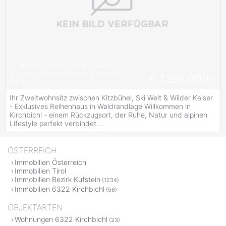
#
Ferienhaus
#
Reihenhaus
#
Balkon
#
Garten
#
Parkmöglichkeit
#
Terrasse
€ 1.198.000,-
#
ruhig
Ihr Zweitwohnsitz zwischen Kitzbühel, Ski Welt & Wilder Kaiser
- Exklusives Reihenhaus in Waldrandlage Willkommen in
Kirchbichl - einem Rückzugsort, der Ruhe, Natur und alpinen
Lifestyle perfekt verbindet....
ÖSTERREICH
Immobilien Österreich
Immobilien Tirol
Immobilien Bezirk Kufstein
(1234)
Immobilien 6322 Kirchbichl
(56)
OBJEKTARTEN
Wohnungen 6322 Kirchbichl
(23)