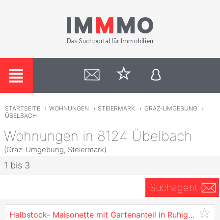
STARTSEITE
›
WOHNUNGEN
›
STEIERMARK
›
GRAZ-UMGEBUNG
›
ÜBELBACH
Wohnungen in 8124 Übelbach
(Graz-Umgebung, Steiermark)
1 bis 3
Suchagent
Halbstock- Maisonette mit Gartenanteil in Ruhiger Lage in