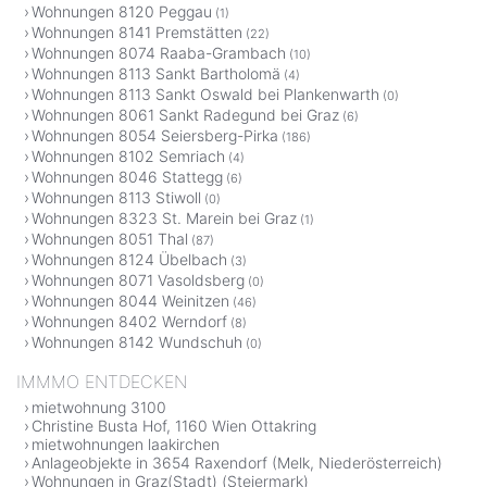
Wohnungen 8120 Peggau
(1)
Wohnungen 8141 Premstätten
(22)
Wohnungen 8074 Raaba-Grambach
(10)
Wohnungen 8113 Sankt Bartholomä
(4)
Wohnungen 8113 Sankt Oswald bei Plankenwarth
(0)
Wohnungen 8061 Sankt Radegund bei Graz
(6)
Wohnungen 8054 Seiersberg-Pirka
(186)
Wohnungen 8102 Semriach
(4)
Wohnungen 8046 Stattegg
(6)
Wohnungen 8113 Stiwoll
(0)
Wohnungen 8323 St. Marein bei Graz
(1)
Wohnungen 8051 Thal
(87)
Wohnungen 8124 Übelbach
(3)
Wohnungen 8071 Vasoldsberg
(0)
Wohnungen 8044 Weinitzen
(46)
Wohnungen 8402 Werndorf
(8)
Wohnungen 8142 Wundschuh
(0)
IMMMO ENTDECKEN
mietwohnung 3100
Christine Busta Hof, 1160 Wien Ottakring
mietwohnungen laakirchen
Anlageobjekte in 3654 Raxendorf (Melk, Niederösterreich)
Wohnungen in Graz(Stadt) (Steiermark)