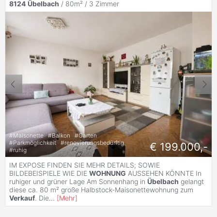
8124
Übelbach
/ 80m² /
3 Zimmer
#
Maisonette
#
Balkon
#
Garten
#
Parkmöglichkeit
#
renovierungsbedürftig
€ 199.000,-
#
ruhig
IM EXPOSE FINDEN SIE MEHR DETAILS; SOWIE
BILDEBEISPIELE WIE DIE
WOHNUNG
AUSSEHEN KÖNNTE In
ruhiger und grüner Lage Am Sonnenhang in
Übelbach
gelangt
diese ca. 80 m² große Halbstock-Maisonettewohnung zum
Verkauf
. Die
...
[
Mehr
]