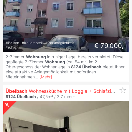
#
Balkon
#
Kellerabteil
#
Parkmöglichkeit
€ 79.000,-
#
ruhig
2-Zimmer-
Wohnung
in ruhiger Lage, bereits vermietet! Diese
gepflegte 2-Zimmer-
Wohnung
(ca. 54 m²) im 2.
Obergeschoss der Wohnanlage in
8124
Übelbach
bietet Ihnen
eine attraktive Anlagemöglichkeit mit sofortigen
Mieteinnahmen
...
[
Mehr
]
Übelbach
Wohnessküche mit Loggia + Schlafzimmer, saniert
8124
Übelbach
/ 47,5m² /
2 Zimmer