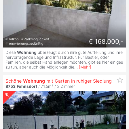
#
Balkon
#
Parkmöglichkeit
€ 168.000,-
#
renovierungsbedürftig
Diese
Wohnung
überzeugt durch ihre gute Aufteilung und ihre
hervorragende Lage und Infrastruktur. Für Bastler, oder
Familien, die selbst Hand anlegen möchten, gibt es hier einiges
zu tun, aber auch die Möglichkeit die
...
[
Mehr
]
Schöne
Wohnung
mit Garten in ruhiger Siedlung
8753
Fohnsdorf
/ 71,5m² /
3 Zimmer