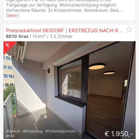
Tiefgarage zur Verfügung. Wohnunterstützung möglich!
Vorhandene Räume: 2x Kinderzimmer, Abstellraum, Bad,
...
[
Mehr
]
Preisreduktion! GEIDORF | ERSTBEZUG NACH KERNSANIERUNG: 104 M²,BALKON, KLIMA, LIFT UND PARKPLATZ
8010
Graz
/ 104m² /
3,5 Zimmer
#
Balkon
#
Erstbezug
#
Parkmöglichkeit
€ 1.950,-
#
hell