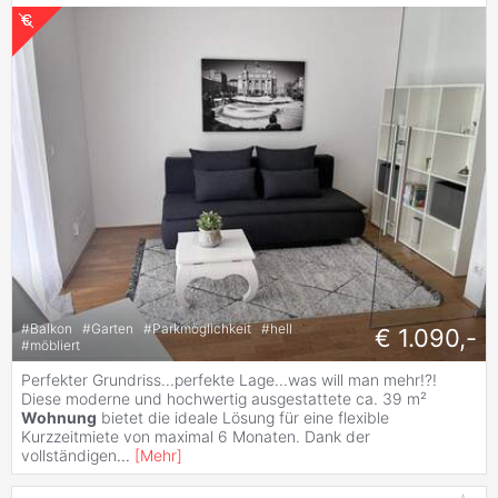
#
Balkon
#
Garten
#
Parkmöglichkeit
#
hell
€ 1.090,-
#
möbliert
Perfekter Grundriss...perfekte Lage...was will man mehr!?!
Diese moderne und hochwertig ausgestattete ca. 39 m²
Wohnung
bietet die ideale Lösung für eine flexible
Kurzzeitmiete von maximal 6 Monaten. Dank der
vollständigen
...
[
Mehr
]