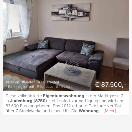
#
Balkon
#
Garten
#
Kellerabteil
€ 87.500,-
#
Parkmöglichkeit
#
Terrasse
#
möbliert
Diese vollmöblierte
Eigentumswohnung
in der Marktgasse 7
in
Judenburg
(
8750
) steht sofort zur Verfügung und wird um
87.500 Euro angeboten. Das 2012 erbaute Gebäude verfügt
über 7 Stockwerke und einen Lift. Die
Wohnung
...
[
Mehr
]