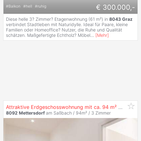
€ 300.000,-
#
Balkon
#
hell
#
ruhig
Diese helle 3? Zimmer? Etagenwohnung (61 m²) in
8043
Graz
verbindet Stadtleben mit Naturidylle. Ideal für Paare, kleine
Familien oder Homeoffice? Nutzer, die Ruhe und Qualität
schätzen. Maßgefertigte Echtholz? Möbel
...
[
Mehr
]
Attraktive Erdgeschosswohnung mit ca. 94 m² Wohnfläche und Carport
8092
Mettersdorf
am Saßbach / 94m² /
3 Zimmer