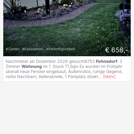
€ 658,-
#
Garten
#
Kellerabteil
#
Parkmöglichkeit
Nachmieter ab Dezember 2026 gesucht8753
Fohnsdorf
: 3
Zimmer
Wohnung
im 1. Stock 71,5qm Es wurden im Frühjahr
überall neue Fenster eingebaut, Außenrollos, ruhige Gegend,
nette Nachbarn, Kellerabteile, 1 Parkplatz direkt
...
[
Mehr
]