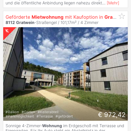
und die öffentliche Anbindung liegen nahezu direkt
...
[
Mehr
]
Geförderte
Mietwohnung
mit Kaufoption in
Gratwein
-S
8112
Gratwein
-Straßengel / 101,17m² /
4 Zimmer
#
Balkon
#
Garten
#
Kellerabteil
€ 972,42
#
Parkmöglichkeit
#
Terrasse
#
gefördert
Sonnige 4-Zimmer-
Wohnung
im Erdgeschoß mit Terrasse und
Eigengarten. Für Ihr Auto steht ein Abstellplatz in der