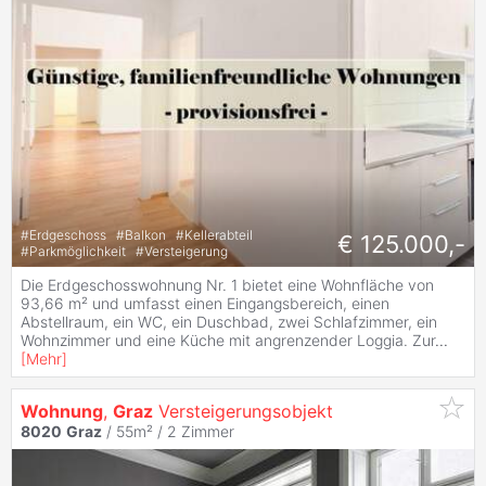
#
Erdgeschoss
#
Balkon
#
Kellerabteil
€ 125.000,-
#
Parkmöglichkeit
#
Versteigerung
Die Erdgeschosswohnung Nr. 1 bietet eine Wohnfläche von
93,66 m² und umfasst einen Eingangsbereich, einen
Abstellraum, ein WC, ein Duschbad, zwei Schlafzimmer, ein
Wohnzimmer und eine Küche mit angrenzender Loggia. Zur
...
[
Mehr
]
Wohnung
,
Graz
Versteigerungsobjekt
8020
Graz
/ 55m² /
2 Zimmer