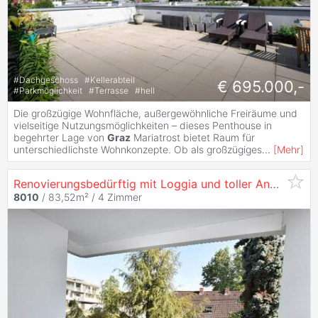
#
Dachgeschoss
#
Kellerabteil
€ 695.000,-
#
Parkmöglichkeit
#
Terrasse
#
hell
Die großzügige Wohnfläche, außergewöhnliche Freiräume und
vielseitige Nutzungsmöglichkeiten – dieses Penthouse in
begehrter Lage von
Graz
Mariatrost bietet Raum für
unterschiedlichste Wohnkonzepte. Ob als großzügiges
...
[
Mehr
]
Renovierungsbedürftig mit Loggia und toller Anbindung in thermisch saniertem Gebäude
8010
/ 83,52m² /
4 Zimmer