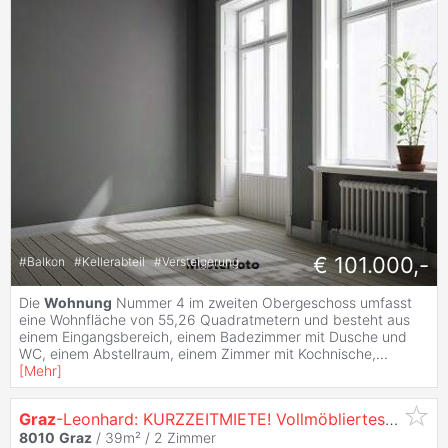
€ 101.000,-
#
Balkon
#
Kellerabteil
#
Versteigerung
Die
Wohnung
Nummer 4 im zweiten Obergeschoss umfasst
eine Wohnfläche von 55,26 Quadratmetern und besteht aus
einem Eingangsbereich, einem Badezimmer mit Dusche und
WC, einem Abstellraum, einem Zimmer mit Kochnische,
...
[
Mehr
]
Graz
-Leonhard: KURZZEITMIETE! Vollmöbliertes und ausgestattetes 2-Zimmer mit Innenhofbalkon - Nähe Schillerplatz und Universitäten, Tiefgarage mögl...
8010
Graz
/ 39m² /
2 Zimmer