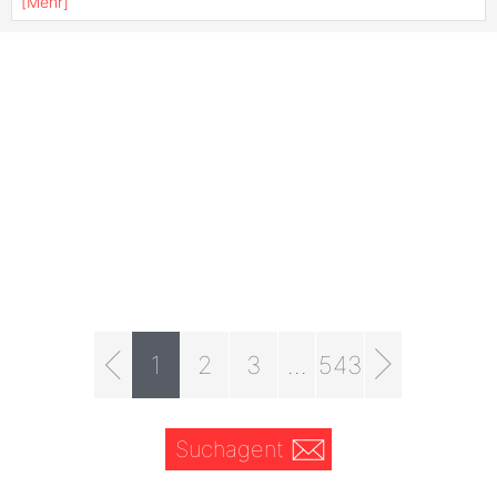
[
Mehr
]
1
2
3
...
543
Suchagent