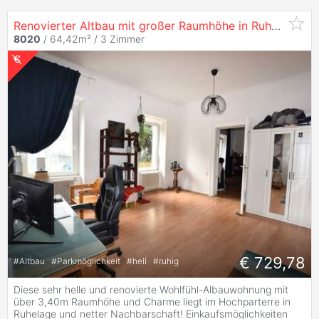
Renovierter Altbau mit großer Raumhöhe in Ruhelage
8020
/ 64,42m² /
3 Zimmer
€ 729,78
#
Altbau
#
Parkmöglichkeit
#
hell
#
ruhig
Diese sehr helle und renovierte Wohlfühl-Albauwohnung mit
über 3,40m Raumhöhe und Charme liegt im Hochparterre in
Ruhelage und netter Nachbarschaft! Einkaufsmöglichkeiten