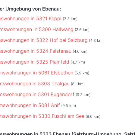
 der Umgebung von Ebenau:
mswohnungen in 5321 Koppl
(2.3 km)
umswohnungen in 5300 Hallwang
(3.6 km)
mswohnungen in 5322 Hof bei Salzburg
(4.3 km)
mswohnungen in 5324 Faistenau
(4.6 km)
swohnungen in 5325 Plainfeld
(4.7 km)
umswohnungen in 5061 Elsbethen
(6.9 km)
umswohnungen in 5303 Thalgau
(8.1 km)
umswohnungen in 5301 Eugendorf
(9.3 km)
mswohnungen in 5081 Anif
(9.5 km)
umswohnungen in 5330 Fuschl am See
(9.6 km)
umswohnungen in 5323 Ebenau (Salzburg-Umgebung, Salz