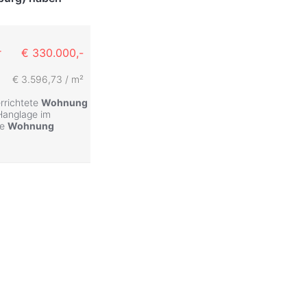
r
€ 330.000,-
€ 3.596,73 / m²
errichtete
Wohnung
 Hanglage im
ie
Wohnung