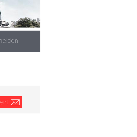
melden
ent