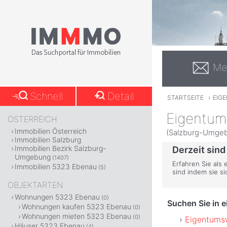
Me
Schnell
Detail
STARTSEITE
›
EIG
Eigentum
ÖSTERREICH
Immobilien Österreich
(Salzburg-Umgeb
Immobilien Salzburg
Immobilien Bezirk Salzburg-
Derzeit sind
Umgebung
(1407)
Erfahren Sie als
Immobilien 5323 Ebenau
(5)
sind indem sie s
OBJEKTARTEN
Wohnungen 5323 Ebenau
(0)
Suchen Sie in 
Wohnungen kaufen 5323 Ebenau
(0)
Wohnungen mieten 5323 Ebenau
(0)
Eigentums
Häuser 5323 Ebenau
(4)