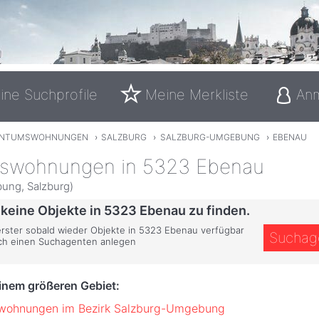
ine Suchprofile
Meine Merkliste
An
ENTUMSWOHNUNGEN
›
SALZBURG
›
SALZBURG-UMGEBUNG
›
EBENAU
swohnungen in 5323 Ebenau
ung, Salzburg)
 keine Objekte in 5323 Ebenau zu finden.
 erster sobald wieder Objekte in 5323 Ebenau verfügbar
Suchag
ich einen Suchagenten anlegen
einem größeren Gebiet:
wohnungen im Bezirk Salzburg-Umgebung